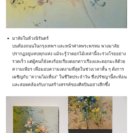
มาลัยในห้วงนิรันดร์
บนท้องถนนในกรุงเทพฯ และหน้าศาลพระพรหม พวงมาลัย
ปรากฏอยู่แทบทุกแห่ง แม้จะรู้ว่าดอกไม้เหล่านี้จะร่วงโรยอย่าง
รวดเร็ว แต่ผู้คนก็ยังคงร้อยเรียงดอกดาวเรืองและดอกมะลิด้วย
ความเพียร เพื่อมอบความงดงามที่สุดในช่วงเวลาสั้น ๆ ดั่งการ
เผชิญกับ “ความไม่เที่ยง” ในชีวิตประจำวัน ซึ่งปรัชญานี้สะท้อน
และสอดคล้องกับงานสร้างสรรค์ของศิลปินอย่างลึกซึ้ง