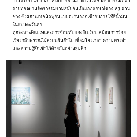
งานที่ได้รับแรงบันดาลใจจากพวงมาลัยในวิถีชีวิตของกรุงเทพฯ
ถ่ายทอดผ่านจิตรกรรมร่วมสมัยอันเป็นเอกลักษณ์ของ หยู่ ฉวน
ชาง ซึ่งผสานเทคนิคพู่กันแบบตะวันออกเข้ากับการใช้สีน้ำมัน
ในแบบตะวันตก
ทุกจังหวะฝีแปรงและการซ้อนทับของสีเปรียบเสมือนการร้อย
เรียงกลีบพรรณไม้ลงบนผืนผ้าใบ เชื่อมโยงเวลา ความทรงจำ
และความรู้สึกเข้าไว้ด้วยกันอย่างลุ่มลึก