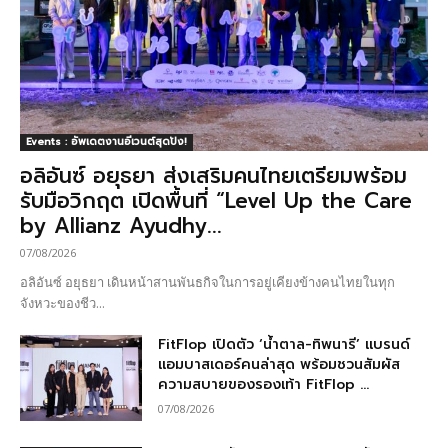
Events : อัพเดตงานอีเวนต์สุดปัง!
อลิอันซ์ อยุธยา ส่งเสริมคนไทยเตรียมพร้อม
รับมือวิกฤต เปิดพื้นที่ “Level Up the Care
by Allianz Ayudhy...
07/08/2026
อลิอันซ์ อยุธยา เดินหน้าสานพันธกิจในการอยู่เคียงข้างคนไทยในทุก
จังหวะของชีว...
FitFlop เปิดตัว ‘น้ำตาล-ทิพนารี’ แบรนด์
แอมบาสเดอร์คนล่าสุด พร้อมชวนสัมผัส
ความสบายของรองเท้า FitFlop ...
07/08/2026