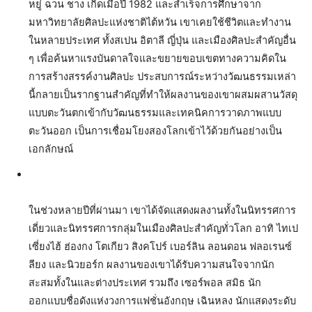
หยู่ ฉวน ชาง เกิดเมื่อปี 1982 และสำเร็จการศึกษาจาก
มหาวิทยาลัยศิลปะแห่งชาติไต้หวัน เขาเคยใช้ชีวิตและทำงาน
ในหลายประเทศ ทั้งสเปน อิตาลี ญี่ปุ่น และเมืองศิลปะสำคัญอื่น
ๆ เพื่อค้นหาแรงบันดาลใจและขยายขอบเขตทางความคิดใน
การสร้างสรรค์งานศิลปะ ประสบการณ์ระหว่างวัฒนธรรมเหล่า
นี้กลายเป็นรากฐานสำคัญที่ทำให้ผลงานของเขาผสมผสานวัสดุ
แบบตะวันตกเข้ากับวัฒนธรรมและเทคนิคการวาดภาพแบบ
ตะวันออก เป็นการเชื่อมโยงสองโลกเข้าไว้ด้วยกันอย่างเป็น
เอกลักษณ์
ในช่วงหลายปีที่ผ่านมา เขาได้จัดแสดงผลงานทั้งในนิทรรศการ
เดี่ยวและนิทรรศการกลุ่มในเมืองศิลปะสำคัญทั่วโลก อาทิ ไทเป
เซี่ยงไฮ้ ฮ่องกง โตเกียว สิงคโปร์ เบอร์ลิน ลอนดอน ฟลอเรนซ์
ลียง และนิวยอร์ก ผลงานของเขาได้รับความสนใจจากนัก
สะสมทั้งในและต่างประเทศ รวมถึง เซอร์พอล สมิธ นัก
ออกแบบชื่อดังแห่งวงการแฟชั่นอังกฤษ เฉินหลง นักแสดงระดับ