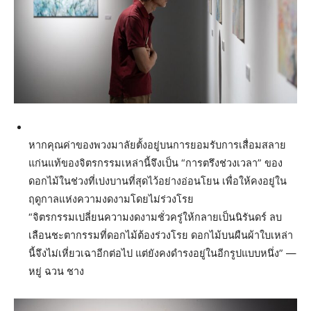
หากคุณค่าของพวงมาลัยตั้งอยู่บนการยอมรับการเสื่อมสลาย
แก่นแท้ของจิตรกรรมเหล่านี้จึงเป็น “การตรึงช่วงเวลา” ของ
ดอกไม้ในช่วงที่เบ่งบานที่สุดไว้อย่างอ่อนโยน เพื่อให้คงอยู่ใน
ฤดูกาลแห่งความงดงามโดยไม่ร่วงโรย
“จิตรกรรมเปลี่ยนความงดงามชั่วครู่ให้กลายเป็นนิรันดร์ ลบ
เลือนชะตากรรมที่ดอกไม้ต้องร่วงโรย ดอกไม้บนผืนผ้าใบเหล่า
นี้จึงไม่เหี่ยวเฉาอีกต่อไป แต่ยังคงดำรงอยู่ในอีกรูปแบบหนึ่ง” —
หยู่ ฉวน ชาง