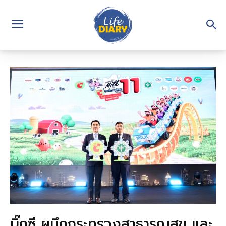
บิ๊กซี ผนึกกระทรวงสาธารณสุข และ