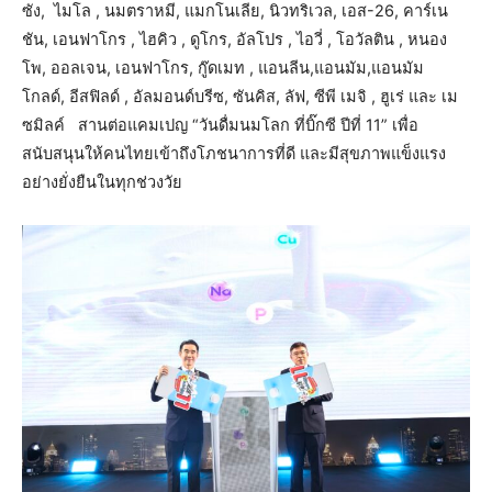
ซัง, ไมโล , นมตราหมี, แมกโนเลีย, นิวทริเวล, เอส-26, คาร์เน
ชัน, เอนฟาโกร , ไฮคิว , ดูโกร, อัลโปร , ไอวี่ , โอวัลติน , หนอง
โพ, ออลเจน, เอนฟาโกร, กู๊ดเมท , แอนลีน,แอนมัม,แอนมัม
โกลด์, อีสฟิลด์ , อัลมอนด์บรีซ, ซันคิส, ลัฟ, ซีพี เมจิ , ฮูเร่ และ เม
ซมิลค์ สานต่อแคมเปญ “วันดื่มนมโลก ที่บิ๊กซี ปีที่ 11” เพื่อ
สนับสนุนให้คนไทยเข้าถึงโภชนาการที่ดี และมีสุขภาพแข็งแรง
อย่างยั่งยืนในทุกช่วงวัย