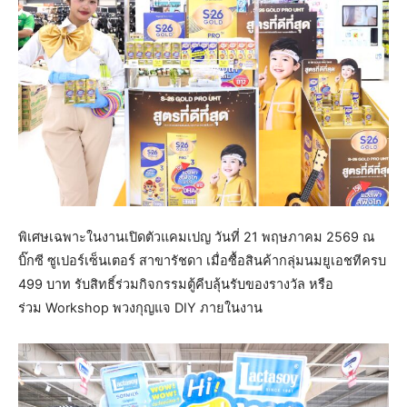
พิเศษเฉพาะในงานเปิดตัวแคมเปญ วันที่ 21 พฤษภาคม 2569 ณ
บิ๊กซี ซูเปอร์เซ็นเตอร์ สาขารัชดา เมื่อซื้อสินค้ากลุ่มนมยูเอชทีครบ
499 บาท รับสิทธิ์ร่วมกิจกรรมตู้คีบลุ้นรับของรางวัล หรือ
ร่วม Workshop พวงกุญแจ DIY ภายในงาน