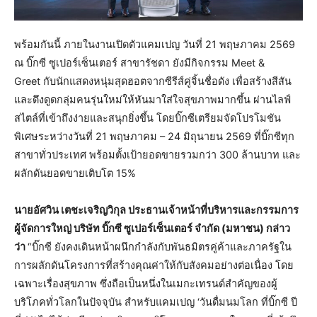
พร้อมกันนี้ ภายในงานเปิดตัวแคมเปญ วันที่ 21 พฤษภาคม 2569
ณ บิ๊กซี ซูเปอร์เซ็นเตอร์ สาขารัชดา ยังมีกิจกรรม Meet &
Greet กับนักแสดงหนุ่มสุดฮอตจากซีรีส์คู่จิ้นชื่อดัง เพื่อสร้างสีสัน
และดึงดูดกลุ่มคนรุ่นใหม่ให้หันมาใส่ใจสุขภาพมากขึ้น ผ่านไลฟ์
สไตล์ที่เข้าถึงง่ายและสนุกยิ่งขึ้น โดยบิ๊กซีเตรียมจัดโปรโมชัน
พิเศษระหว่างวันที่ 21 พฤษภาคม – 24 มิถุนายน 2569 ที่บิ๊กซีทุก
สาขาทั่วประเทศ พร้อมตั้งเป้ายอดขายรวมกว่า 300 ล้านบาท และ
ผลักดันยอดขายเติบโต 15%
นายอัศวิน เตชะเจริญวิกุล ประธานเจ้าหน้าที่บริหารและกรรมการ
ผู้จัดการใหญ่ บริษัท บิ๊กซี ซูเปอร์เซ็นเตอร์ จำกัด (มหาชน) กล่าว
ว่า
“บิ๊กซี ยังคงเดินหน้าผนึกกำลังกับพันธมิตรคู่ค้าและภาครัฐใน
การผลักดันโครงการที่สร้างคุณค่าให้กับสังคมอย่างต่อเนื่อง โดย
เฉพาะเรื่องสุขภาพ ซึ่งถือเป็นหนึ่งในเมกะเทรนด์สำคัญของผู้
บริโภคทั่วโลกในปัจจุบัน สำหรับแคมเปญ ‘วันดื่มนมโลก ที่บิ๊กซี ปี