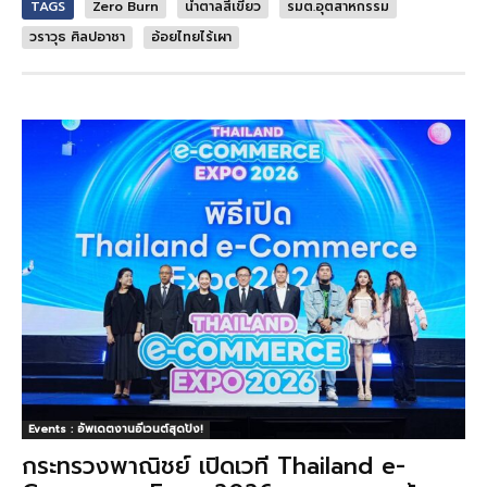
TAGS
Zero Burn
น้ำตาลสีเขียว
รมต.อุตสาหกรรม
วราวุธ ศิลปอาชา
อ้อยไทยไร้เผา
Events : อัพเดตงานอีเวนต์สุดปัง!
กระทรวงพาณิชย์ เปิดเวที Thailand e-