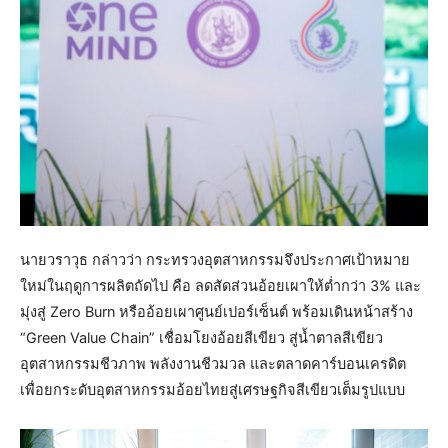
นายวราวุธ กล่าวว่า กระทรวงอุตสาหกรรมจึงประกาศเป้าหมาย
ใหม่ในฤดูการผลิตถัดไป คือ ลดสัดส่วนอ้อยเผาให้ต่ำกว่า 3% และ
มุ่งสู่ Zero Burn หรืออ้อยเผาศูนย์เปอร์เซ็นต์ พร้อมเดินหน้าสร้าง
“Green Value Chain” เชื่อมโยงอ้อยสีเขียว สู่น้ำตาลสีเขียว
อุตสาหกรรมชีวภาพ พลังงานชีวมวล และตลาดคาร์บอนเครดิต
เพื่อยกระดับอุตสาหกรรมอ้อยไทยสู่เศรษฐกิจสีเขียวเต็มรูปแบบ