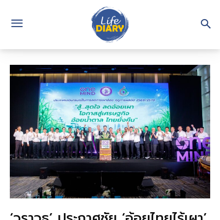
‘วราวุธ’ ประกาศชัย ‘อ้อยไทยไร้เผา’