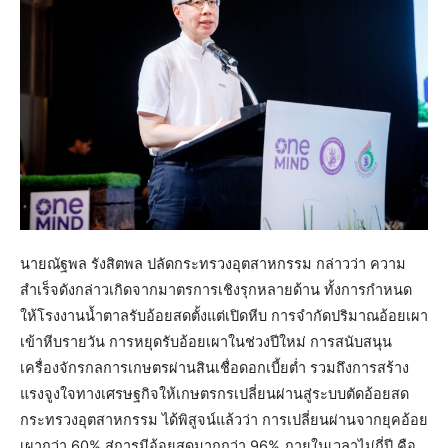
นายณัฐพล รังสิตพล ปลัดกระทรวงอุตสาหกรรม กล่าวว่า ความ
สำเร็จดังกล่าวเกิดจากมาตรการเชิงรุกหลายด้าน ทั้งการกำหนด
ให้โรงงานน้ำตาลรับอ้อยสดตั้งแต่เปิดหีบ การจำกัดปริมาณอ้อยเผา
เข้าหีบรายวัน การหยุดรับอ้อยเผาในช่วงปีใหม่ การสนับสนุน
เครื่องจักรกลการเกษตรผ่านสินเชื่อดอกเบี้ยต่ำ รวมถึงการสร้าง
แรงจูงใจทางเศรษฐกิจให้เกษตรกรเปลี่ยนผ่านสู่ระบบตัดอ้อยสด
กระทรวงอุตสาหกรรม ได้พิสูจน์แล้วว่า การเปลี่ยนผ่านจากยุคอ้อย
เผากว่า 60% สู่การมีอ้อยสดมากกว่า 96% ภายในเวลาไม่กี่ปี คือ