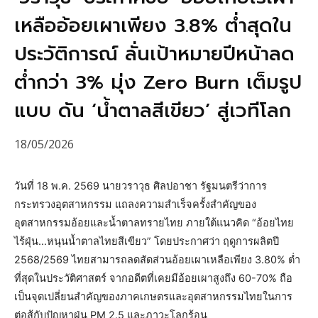
เหลืออ้อยเผาเพียง 3.8% ต่ำสุดใน
ประวัติการณ์ ลั่นเป้าหมายปีหน้าลด
ต่ำกว่า 3% มุ่ง Zero Burn เต็มรูป
แบบ ดัน ‘น้ำตาลสีเขียว’ สู่เวทีโลก
18/05/2026
วันที่ 18 พ.ค. 2569 นายวราวุธ ศิลปอาชา รัฐมนตรีว่าการ
กระทรวงอุตสาหกรรม แถลงความสำเร็จครั้งสำคัญของ
อุตสาหกรรมอ้อยและน้ำตาลทรายไทย ภายใต้แนวคิด “อ้อยไทย
ไร้ฝุ่น…หนุนน้ำตาลไทยสีเขียว” โดยประกาศว่า ฤดูการผลิตปี
2568/2569 ไทยสามารถลดสัดส่วนอ้อยเผาเหลือเพียง 3.80% ต่ำ
ที่สุดในประวัติศาสตร์ จากอดีตที่เคยมีอ้อยเผาสูงถึง 60-70% ถือ
เป็นจุดเปลี่ยนสำคัญของภาคเกษตรและอุตสาหกรรมไทยในการ
ต่อสู้กับปัญหาฝุ่น PM 2.5 และภาวะโลกร้อน