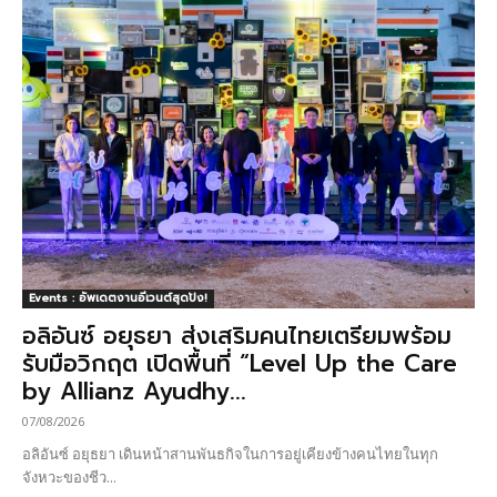
Events : อัพเดตงานอีเวนต์สุดปัง!
อลิอันซ์ อยุธยา ส่งเสริมคนไทยเตรียมพร้อม
รับมือวิกฤต เปิดพื้นที่ “Level Up the Care
by Allianz Ayudhy...
07/08/2026
อลิอันซ์ อยุธยา เดินหน้าสานพันธกิจในการอยู่เคียงข้างคนไทยในทุก
จังหวะของชีว...