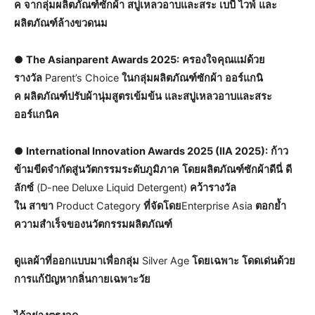
ค
จากลุ่มผลิตภัณฑ์ซักผ้า
สบู่เหลวอาบและสระ
เบบี้
ไวพ์
และ
ผลิตภัณฑ์ล้างขวดนม
●
The Asianparent Awards 2025:
ครองใจคุณแม่ด้วย
รางวัล
Parent’s Choice
ในกลุ่มผลิตภัณฑ์ซักผ้า
ออร์แกนิ
ค
ผลิตภัณฑ์ปรับผ้านุ่มสูตรเข้มข้น
และสบู่เหลวอาบและสระ
ออร์แกนิค
●
International Innovation Awards 2025 (IIA 2025):
ก้าว
ข้ามขีดจำกัดสู่นวัตกรรมระดับภูมิภาค
โดยผลิตภัณฑ์ซักผ้าดีนี่
ดี
ลักซ์
(D-nee Deluxe Liquid Detergent)
คว้ารางวัล
ใน
สาขา
Product Category
ที่จัดโดย
Enterprise Asia
ตอกย้ำ
ความสำเร็จของนวัตกรรมผลิตภัณฑ์
ดูแลผ้าที่ออกแบบมาเพื่อกลุ่ม
Silver Age
โดยเฉพาะ
โดดเด่นด้วย
การแก้ปัญหากลิ่นกายเฉพาะวัย