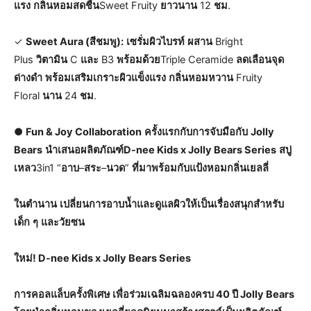
แรง
กลิ่นหอมสดชื่น
Sweet Fruity
ยาวนาน
12
ชม
.
✓
Sweet Aura (สีชมพู):
เซรั่มผิวไบรท์
ผสาน
Bright
Plus
วิตามิน
C
และ
B3
พร้อมด้วย
Triple Ceramide
ลดเลือนจุด
ด่างดำ
พร้อมเสริมเกราะผิวแข็งแรง
กลิ่นหอมหวาน
Fruity
Floral
นาน
24
ชม
.
●
Fun & Joy Collaboration
ครั้งแรกกับการจับมือกับ
Jolly
Bears
นำเสนอผลิตภัณฑ์D-nee Kids x Jolly Bears Series
สบู่
เหลว
3in1 “
อาบ
–
สระ
–
นวด
”
ที่มาพร้อมกับแป้งหอมกลิ่นเยลลี่
ในตำนาน
เปลี่ยนการอาบน้ำและดูแลผิวให้เป็นเรื่องสนุกสำหรับ
เด็ก
ๆ
และวัยซน
ใหม่! D-nee Kids x Jolly Bears Series
การคอลแล็บครั้งพิเศษ เพื่อร่วมเฉลิมฉลองครบ 40 ปี Jolly Bears