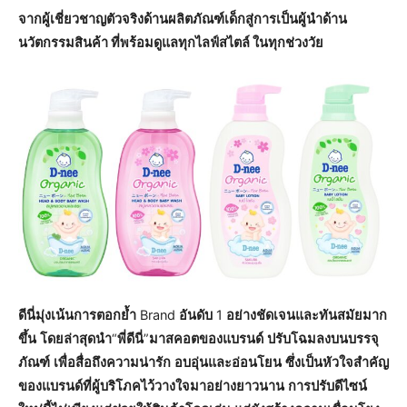
จากผู้เชี่ยวชาญตัวจริงด้านผลิตภัณฑ์เด็กสู่การเป็นผู้นำด้าน
นวัตกรรมสินค้า ที่พร้อมดูแลทุกไลฟ์สไตล์ ในทุกช่วงวัย
ดีนี่มุ่งเน้นการตอกย้ำ
Brand
อันดับ
1
อย่างชัดเจนและทันสมัยมาก
ขึ้น
โดยล่าสุดนำ
“
พี่ดีนี่
”
มาสคอตของแบรนด์
ปรับโฉมลงบนบรรจุ
ภัณฑ์
เพื่อสื่อถึงความน่ารัก
อบอุ่น
และอ่อนโยน
ซึ่งเป็นหัวใจสำคัญ
ของแบรนด์ที่ผู้บริโภคไว้วางใจมาอย่างยาวนาน
การปรับดีไซน์