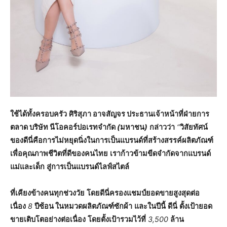
ใช้ได้ทั้งครอบครัว
ศิริสุภา
อาจสัญจร
ประธานเจ้าหน้าที่ฝ่ายการ
ตลาด
บริษัท
นีโอคอร์ปอเรทจำกัด
(
มหาชน
)
กล่าวว่า
“
วิสัยทัศน์
ของดีนี่คือการไม่หยุดนิ่งในการเป็นแบรนด์ที่สร้างสรรค์ผลิตภัณฑ์
เพื่อคุณภาพชีวิตที่ดีของคนไทย
เราก้าวข้ามขีดจำกัดจากแบรนด์
แม่และเด็ก
สู่การเป็นแบรนด์ไลฟ์สไตล์
ที่เคียงข้างคนทุกช่วงวัย
โดยดีนี่ครองแชมป์ยอดขายสูงสุดต่อ
เนื่อง
8
ปีซ้อน
ในหมวดผลิตภัณฑ์ซักผ้า
และในปีนี้
ดีนี่
ตั้งเป้ายอด
ขายเติบโตอย่างต่อเนื่อง
โดยตั้งเป้ารวมไว้ที่
3,500
ล้าน