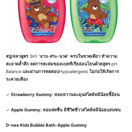
สบู่เหลวสูตร
3in1 “
อาบ
–
สระ
–
นวด
”
ครบในขวดเดียว
ทำความ
สะอาดล้ำลึก
ลดการสะสมของแบคทีเรียอ่อนโยนด้วยสูตร
pH
Balance
และผ่านการทดสอบ
Hypoallergenic
ไม่ก่อให้เกิดการ
ระคายเคือง
✓
Strawberry Gummy:
หอมหวานละมุนสไตล์หมีน้อยขี้อ้อน
✓
Apple Gummy:
หอมสดชื่น
มีชีวิตชีวาสไตล์หมีน้อยแสนซน
D-nee Kids Bubble Bath-Apple Gummy