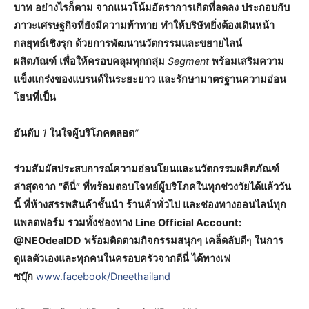
บาท
อย่างไรก็ตาม
จากแนวโน้มอัตราการเกิดที่ลดลง
ประกอบกับ
ภาวะเศรษฐกิจที่ยังมีความท้าทาย
ทำให้บริษัทยิ่งต้องเดินหน้า
กลยุทธ์เชิงรุก
ด้วยการพัฒนานวัตกรรมและขยายไลน์
ผลิตภัณฑ์
เพื่อให้ครอบคลุมทุกกลุ่ม
Segment
พร้อมเสริมความ
แข็งแกร่งของแบรนด์ในระยะยาว
และรักษามาตรฐานความอ่อน
โยนที่เป็น
อันดับ
1
ในใจผู้บริโภคตลอด
”
ร่วมสัมผัสประสบการณ์ความอ่อนโยนและนวัตกรรมผลิตภัณฑ์
ล่าสุดจาก
“ดีนี่”
ที่พร้อมตอบโจทย์ผู้บริโภคในทุกช่วงวัยได้แล้ววัน
นี้
ที่ห้างสรรพสินค้าชั้นนำ
ร้านค้าทั่วไป
และช่องทางออนไลน์ทุก
แพลตฟอร์ม
รวมทั้งช่องทาง
Line Official Account:
@NEOdealDD
พร้อมติดตามกิจกรรมสนุกๆ
เคล็ดลับดี
ๆ
ในการ
ดูแลตัวเองและทุกคนในครอบครัวจากดีนี่
ได้ทางเฟ
ซบุ๊ก
www.facebook/Dneethailand