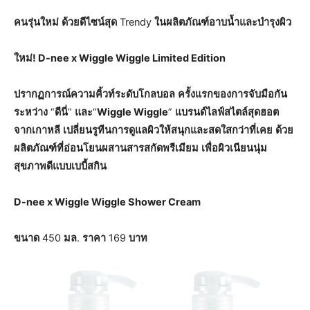
คนรุ่นใหม่
ด้วยดีไซน์สุด
Trendy
ในผลิตภัณฑ์อาบน้ำและบำรุงผิว
ใหม่! D-nee x Wiggle Wiggle Limited Edition
ปรากฏการณ์ความคิ้วท์ระดับโกลบอล
ครั้งแรกของการจับมือกัน
ระหว่าง
“
ดีนี่
”
และ
“
Wiggle Wiggle
”
แบรนด์ไลฟ์สไตล์สุดฮอต
จากเกาหลี
เปลี่ยนรูทีนการดูแลผิวให้สนุกและสดใสกว่าที่เคย
ด้วย
ผลิตภัณฑ์ที่อ่อนโยนผสานสารสกัดพรีเมียม
เพื่อผิวเนียนนุ่ม
สุขภาพดีแบบเบบี้สกิน
D-nee x Wiggle Wiggle Shower Cream
ขนาด
450
มล
.
ราคา
169
บาท