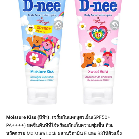
Moisture Kiss (สีฟ้า):
เซรั่มกันแดดสูตรเย็น
(SPF50+
PA++++)
สดชื่นทันทีที่ใช้
พร้อมกักเก็บความชุ่มชื้น
ด้วย
นวัตกรรม
Moisture Lock
ผสานวิตามิน
E
และ
B3
ให้ผิวแข็ง