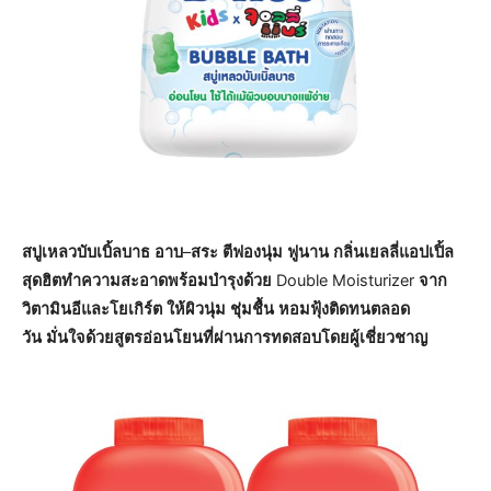
สบู่เหลวบับเบิ้ลบาธ
อาบ
–
สระ
ตีฟองนุ่ม
ฟูนาน
กลิ่นเยลลี่แอปเปิ้ล
สุดฮิตทำความสะอาดพร้อมบำรุงด้วย
Double Moisturizer
จาก
วิตามินอีและโยเกิร์ต
ให้ผิวนุ่ม
ชุ่มชื้น
หอมฟุ้งติดทนตลอด
วัน
มั่นใจด้วยสูตรอ่อนโยนที่ผ่านการทดสอบโดยผู้เชี่ยวชาญ