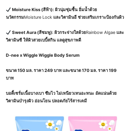
Moisture Kiss (สีฟ้า):
ผิวนุ่มชุ่มชื้น
อิ่มน้ำด้วย
นวัตกรรม
Moisture Lock
และวิตามินอี
ช่วยเสริมเกราะป้องกันผิว
Sweet Aura (สีชมพู):
ผิวกระจ่างใสด้วย
Rainbow Algae
และ
วิตามินซี
ให้ผิวสวยเบบี้สกิน
แลดูสุขภาพดี
D-nee x Wiggle Wiggle Body Serum
ขนาด 150 มล. ราคา 249 บาท และขนาด 170 มล. ราคา 199
บาท
บอดี้เซรั่มเนื้อบางเบา
ซึมไว
ไม่เหนียวเหนอะหนะ
อัดแน่นด้วย
วิตามินบำรุงผิว
อ่อนโยน
ปลอดภัยไร้สารเคมี