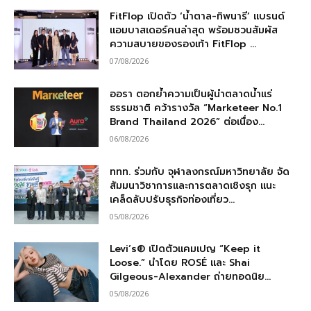
FitFlop เปิดตัว ‘น้ำตาล-ทิพนารี’ แบรนด์
แอมบาสเดอร์คนล่าสุด พร้อมชวนสัมผัส
ความสบายของรองเท้า FitFlop ...
07/08/2026
ออรา ตอกย้ำความเป็นผู้นำตลาดน้ำแร่
ธรรมชาติ คว้ารางวัล “Marketeer No.1
Brand Thailand 2026” ต่อเนื่อง...
06/08/2026
ททท. ร่วมกับ จุฬาลงกรณ์มหาวิทยาลัย จัด
สัมมนาวิชาการและการตลาดเชิงรุก แนะ
เคล็ดลับปรับธุรกิจท่องเที่ยว...
05/08/2026
Levi’s® เปิดตัวแคมเปญ “Keep it
Loose.” นำโดย ROSÉ และ Shai
Gilgeous-Alexander ถ่ายทอดนิย...
05/08/2026