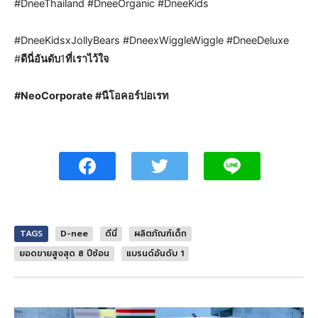
#DneeThailand #DneeOrganic #DneeKids
#DneeKidsxJollyBears #DneexWiggleWiggle #DneeDeluxe
#
ดีนี่อันดับ
1
ที่เราไว้ใจ
#NeoCorporate #นีโอคอร์ปอเรท
TAGS
D-nee
ดีนี่
ผลิตภัณฑ์เด็ก
ยอดขายสูงสุด 8 ปีซ้อน
แบรนด์อันดับ 1