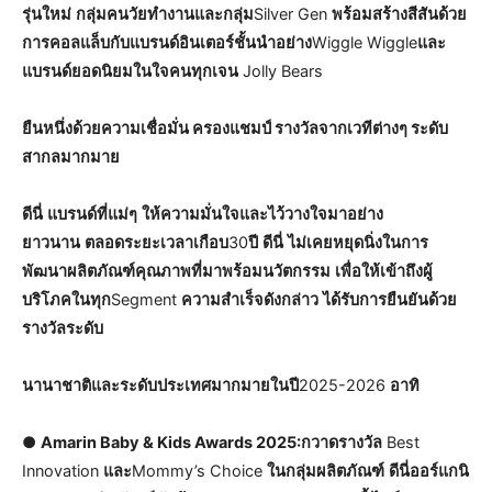
รุ่นใหม่
กลุ่มคนวัยทำงานและกลุ่ม
Silver Gen
พร้อมสร้างสีสันด้วย
การคอลแล็บกับแบรนด์อินเตอร์ชั้นนำอย่าง
Wiggle Wiggle
และ
แบรนด์ยอดนิยมในใจคนทุกเจน
Jolly Bears
ยืนหนึ่งด้วยความเชื่อมั่น ครองแชมป์ รางวัลจากเวทีต่างๆ ระดับ
สากลมากมาย
ดีนี่
แบรนด์ที่แม่ๆ
ให้ความมั่นใจและไว้วางใจมาอย่าง
ยาวนาน
ตลอดระยะเวลาเกือบ
30
ปี
ดีนี่
ไม่เคยหยุดนิ่งในการ
พัฒนาผลิตภัณฑ์คุณภาพที่มาพร้อมนวัตกรรม
เพื่อให้เข้าถึงผู้
บริโภคในทุก
Segment
ความสำเร็จดังกล่าว
ได้รับการยืนยันด้วย
รางวัลระดับ
นานาชาติและระดับประเทศมากมายในปี
2025-2026
อาทิ
●
Amarin Baby & Kids Awards 2025:กวาดรางวัล
Best
Innovation
และ
Mommy’s Choice
ในกลุ่มผลิตภัณฑ์
ดีนี่ออร์แกนิ