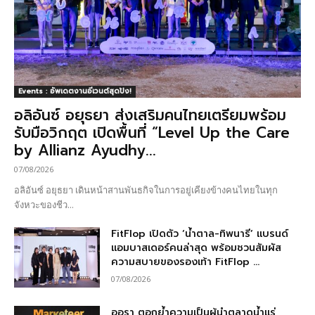
Events : อัพเดตงานอีเวนต์สุดปัง!
อลิอันซ์ อยุธยา ส่งเสริมคนไทยเตรียมพร้อม
รับมือวิกฤต เปิดพื้นที่ “Level Up the Care
by Allianz Ayudhy...
07/08/2026
อลิอันซ์ อยุธยา เดินหน้าสานพันธกิจในการอยู่เคียงข้างคนไทยในทุก
จังหวะของชีว...
FitFlop เปิดตัว ‘น้ำตาล-ทิพนารี’ แบรนด์
แอมบาสเดอร์คนล่าสุด พร้อมชวนสัมผัส
ความสบายของรองเท้า FitFlop ...
07/08/2026
ออรา ตอกย้ำความเป็นผู้นำตลาดน้ำแร่