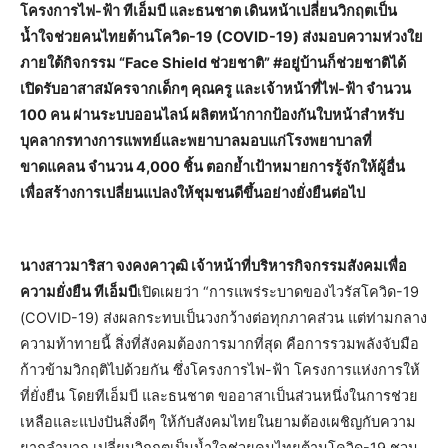
โครงการไฟ-ฟ้า ทีเอ็มบี และธนชาต เดินหน้าเปลี่ยนวิกฤตเป็น
น้ำใจช่วยคนไทยต้านโควิด-19 (COVID-19) ส่งมอบความห่วงใย
ภายใต้กิจกรรม “Face Shield ช่วยชาติ” #อยู่บ้านก็ช่วยชาติได้
เปิดรับอาสาสมัครจากเด็กๆ คุณครู และเจ้าหน้าที่ไฟ-ฟ้า จำนวน
100 คน ผ่านระบบออนไลน์ ผลิตหน้ากากป้องกันใบหน้าสำหรับ
บุคลากรทางการแพทย์และพยาบาลมอบแก่โรงพยาบาลที่
ขาดแคลน จำนวน 4,000 ชิ้น ตอกย้ำเป้าหมายการรู้จักให้ผู้อื่น
เพื่อสร้างการเปลี่ยนแปลงให้ชุมชนดีขึ้นอย่างยั่งยืนต่อไป
นางสาวมาริสา จงคงคาวุฒิ เจ้าหน้าที่บริหารกิจกรรมสังคมเพื่อ
ความยั่งยืน ทีเอ็มบี
เปิดเผยว่า “การแพร่ระบาดของไวรัสโควิด-19
(COVID-19) ส่งผลกระทบเป็นวงกว้างต่อทุกภาคส่วน แต่ท่ามกลาง
ความท้าทายนี้ สิ่งที่สังคมต้องการมากที่สุด คือการรวมพลังจับมือ
ก้าวข้ามวิกฤติไปด้วยกัน ซึ่งโครงการไฟ-ฟ้า โครงการแห่งการให้
ที่ยั่งยืน โดยทีเอ็มบี และธนชาต ขออาสาเป็นส่วนหนึ่งในการช่วย
เหลือและแบ่งปันสิ่งดีๆ ให้กับสังคมไทยในยามต้องเผชิญกับความ
ยากลำบาก เปลี่ยนวิกฤตเป็นน้ำใจช่วยคนไทยต้านโควิด-19 ชวน