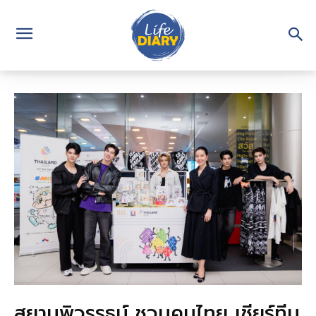
สยามพิวรรธน์ ชวนคนไทย เชียร์ทีม