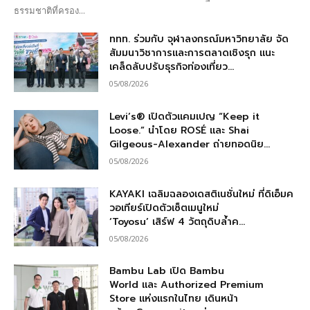
ธรรมชาติที่ครอง...
ททท. ร่วมกับ จุฬาลงกรณ์มหาวิทยาลัย จัด
สัมมนาวิชาการและการตลาดเชิงรุก แนะ
เคล็ดลับปรับธุรกิจท่องเที่ยว...
05/08/2026
Levi’s® เปิดตัวแคมเปญ “Keep it
Loose.” นำโดย ROSÉ และ Shai
Gilgeous-Alexander ถ่ายทอดนิย...
05/08/2026
KAYAKI เฉลิมฉลองเดสติเนชั่นใหม่ ที่ดิเอ็มค
วอเทียร์เปิดตัวเซ็ตเมนูใหม่
‘Toyosu’ เสิร์ฟ 4 วัตถุดิบล้ำค...
05/08/2026
Bambu Lab เปิด Bambu
World และ Authorized Premium
Store แห่งแรกในไทย เดินหน้า