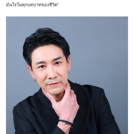
มั่นใจในทุกบทบาทของชีวิต”