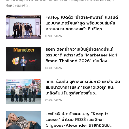
จังหวะของชีว...
FitFlop เปิดตัว ‘น้ำตาล-ทิพนารี’ แบรนด์
แอมบาสเดอร์คนล่าสุด พร้อมชวนสัมผัส
ความสบายของรองเท้า FitFlop ...
07/08/2026
ออรา ตอกย้ำความเป็นผู้นำตลาดน้ำแร่
ธรรมชาติ คว้ารางวัล “Marketeer No.1
Brand Thailand 2026” ต่อเนื่อง...
06/08/2026
ททท. ร่วมกับ จุฬาลงกรณ์มหาวิทยาลัย จัด
สัมมนาวิชาการและการตลาดเชิงรุก แนะ
เคล็ดลับปรับธุรกิจท่องเที่ยว...
05/08/2026
Levi’s® เปิดตัวแคมเปญ “Keep it
Loose.” นำโดย ROSÉ และ Shai
Gilgeous-Alexander ถ่ายทอดนิย...