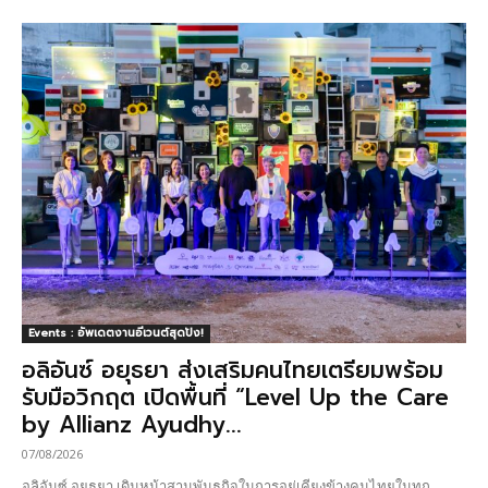
Events : อัพเดตงานอีเวนต์สุดปัง!
อลิอันซ์ อยุธยา ส่งเสริมคนไทยเตรียมพร้อม
รับมือวิกฤต เปิดพื้นที่ “Level Up the Care
by Allianz Ayudhy...
07/08/2026
อลิอันซ์ อยุธยา เดินหน้าสานพันธกิจในการอยู่เคียงข้างคนไทยในทุก