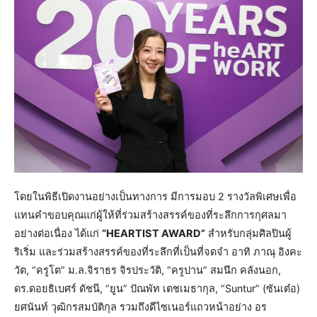
โดยในพิธีเปิดงานอย่างเป็นทางการ มีการมอบ 2 รางวัลพิเศษเพื่อ
แทนคำขอบคุณแก่ผู้ให้ที่ร่วมสร้างสรรค์ของที่ระลึกการกุศลมา
อย่างต่อเนื่อง ได้แก่
“HEARTIST AWARD”
สำหรับกลุ่มศิลปินผู้
ริเริ่ม และร่วมสร้างสรรค์ของที่ระลึกที่เป็นที่จดจำ อาทิ ภาณุ อิงคะ
วัต, “ครูโต” ม.ล.จิราธร จิรประวัติ, “ครูปาน” สมนึก คลังนอก,
ดร.ดอยธิเบศร์ ดัชนี, “ยูน” ปัณพัท เตชเมธากุล, “Suntur” (ซันเต๋อ)
ยศนันท์ วุฒิกรสมบัติกุล รวมถึงดีไซเนอร์แถวหน้าอย่าง อร