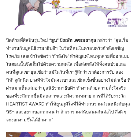
ปิดท้ายที่ศิลปินรุ่นใหม่
“ยูน” ปัณพัท เตชเมธากุล
กล่าวว่า “ยูนเริ่ม
ทำงานกับมูลนิธิรามาธิบดีฯ ในวันที่คนในครอบครัวกำลังเผชิญ
โรคภัย เลยเข้าใจชัดว่า ‘กำลังใจ’ สำคัญแค่ไหนทุกลายที่ออกแบบ
ในตอนนั้นจึงเต็มไปด้วยความสดใส เพื่อส่งพลังให้ทั้งคนป่วยและ
คนที่ดูแลเขายูนเชื่อว่าแม้ในวันที่เรารู้สึกว่าเราต้องการรับ ลอง
‘ให้’ ดูสักนิด บางทีหัวใจมันจะเบาและเข้มแข็งขึ้นอย่างไม่น่าเชื่อ ที่
ผ่านมาเห็นเสมอว่ามูลนิธิรามาธิบดีฯ ทำงานด้วยความตั้งใจจริง
ของที่ระลึกทุกชิ้นมีคุณภาพและมีความหมาย การที่ได้รับรางวัล
HEARTIST AWARD ทำให้ยูนภูมิใจที่ได้ทำงานร่วมส่วนหนึ่งกับมูล
นิธิฯ และอยากบอกทุกคนว่า ถ้าเราร่วมสนับสนุนกันต่อไป สิ่งดี ๆ
จะงอกงามขึ้นได้อีกมาก”