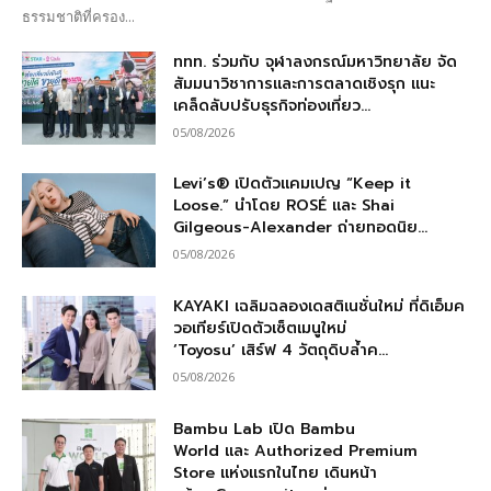
ธรรมชาติที่ครอง...
ททท. ร่วมกับ จุฬาลงกรณ์มหาวิทยาลัย จัด
สัมมนาวิชาการและการตลาดเชิงรุก แนะ
เคล็ดลับปรับธุรกิจท่องเที่ยว...
05/08/2026
Levi’s® เปิดตัวแคมเปญ “Keep it
Loose.” นำโดย ROSÉ และ Shai
Gilgeous-Alexander ถ่ายทอดนิย...
05/08/2026
KAYAKI เฉลิมฉลองเดสติเนชั่นใหม่ ที่ดิเอ็มค
วอเทียร์เปิดตัวเซ็ตเมนูใหม่
‘Toyosu’ เสิร์ฟ 4 วัตถุดิบล้ำค...
05/08/2026
Bambu Lab เปิด Bambu
World และ Authorized Premium
Store แห่งแรกในไทย เดินหน้า