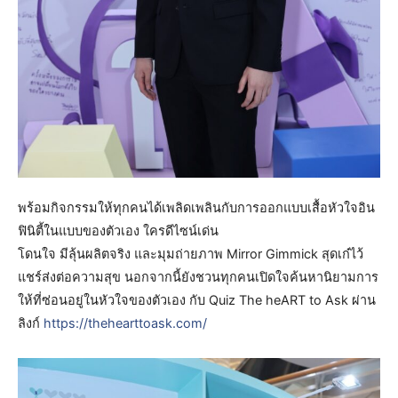
พร้อมกิจกรรมให้ทุกคนได้เพลิดเพลินกับการออกแบบเสื้อหัวใจอิน
ฟินิตี้ในแบบของตัวเอง ใครดีไซน์เด่น
โดนใจ มีลุ้นผลิตจริง และมุมถ่ายภาพ Mirror Gimmick สุดเก๋ไว้
แชร์ส่งต่อความสุข นอกจากนี้ยังชวนทุกคนเปิดใจค้นหานิยามการ
ให้ที่ซ่อนอยู่ในหัวใจของตัวเอง กับ Quiz The heART to Ask ผ่าน
ลิงก์
https://thehearttoask.com/