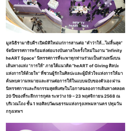
มูลนิธิรามาธิบดีฯ เปิดมิติใหม่แก่การสานต่อ “คำว่าให้…ไม่สิ้นสุด”
จัดนิทรรศการพร้อมส่งต่อแรงบันดาลใจครั้งใหม่ในงาน “Infinity
heART Space” นิทรรศการที่จะพาทุกท่านร่วมเป็นส่วนหนึ่งบน
เส้นทางแห่ง “การให้” ภายใต้แนวคิด “heART of Giving ศิลปะ
แห่งการให้ด้วยใจ” ที่ชวนผู้รักในศิลปะและผู้มีหัวใจแห่งการให้มา
ค้นพบความหมายและสานต่อการให้ในแบบฉบับของตัวเอง ผ่าน
นิทรรศการและกิจกรรมสุดพิเศษในโอกาสฉลองการเดินทางตลอด
20 ปีของที่ระลึกการกุศล ระหว่าง 19 – 23 พฤศจิกายน 2568 ณ
บริเวณโถง ชั้น 1 หอศิลปวัฒนธรรมแห่งกรุงเทพมหานคร ปทุมวัน
กรุงเทพฯ