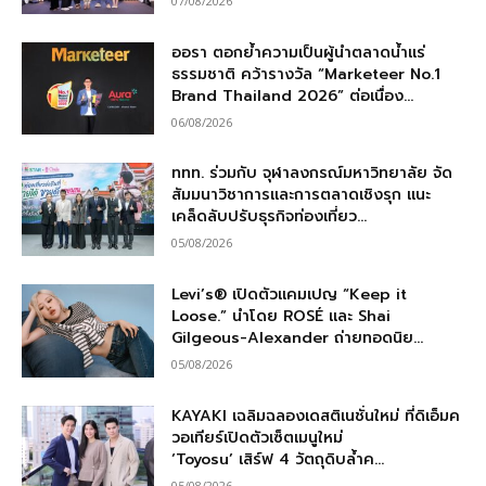
07/08/2026
ออรา ตอกย้ำความเป็นผู้นำตลาดน้ำแร่
ธรรมชาติ คว้ารางวัล “Marketeer No.1
Brand Thailand 2026” ต่อเนื่อง...
06/08/2026
ททท. ร่วมกับ จุฬาลงกรณ์มหาวิทยาลัย จัด
สัมมนาวิชาการและการตลาดเชิงรุก แนะ
เคล็ดลับปรับธุรกิจท่องเที่ยว...
05/08/2026
Levi’s® เปิดตัวแคมเปญ “Keep it
Loose.” นำโดย ROSÉ และ Shai
Gilgeous-Alexander ถ่ายทอดนิย...
05/08/2026
KAYAKI เฉลิมฉลองเดสติเนชั่นใหม่ ที่ดิเอ็มค
วอเทียร์เปิดตัวเซ็ตเมนูใหม่
‘Toyosu’ เสิร์ฟ 4 วัตถุดิบล้ำค...
05/08/2026