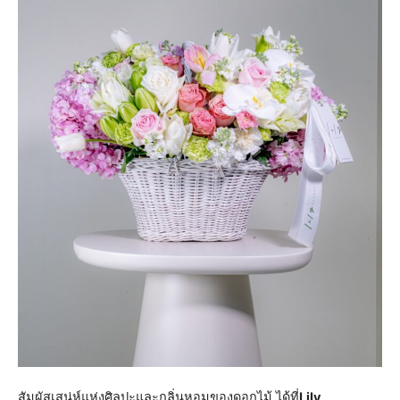
สัมผัสเสน่ห์แห่งศิลปะและกลิ่นหอมของดอกไม้ ได้ที่
Lily