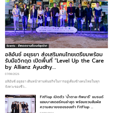
Events : อัพเดตงานอีเวนต์สุดปัง!
อลิอันซ์ อยุธยา ส่งเสริมคนไทยเตรียมพร้อม
รับมือวิกฤต เปิดพื้นที่ “Level Up the Care
by Allianz Ayudhy...
07/08/2026
อลิอันซ์ อยุธยา เดินหน้าสานพันธกิจในการอยู่เคียงข้างคนไทยในทุก
จังหวะของชีว...
FitFlop เปิดตัว ‘น้ำตาล-ทิพนารี’ แบรนด์
แอมบาสเดอร์คนล่าสุด พร้อมชวนสัมผัส
ความสบายของรองเท้า FitFlop ...