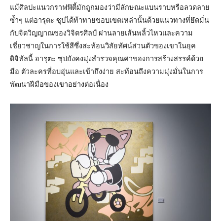
แม้ศิลปะแนวกราฟฟิตี้มักถูกมองว่ามีลักษณะแบนราบหรือลวดลาย
ซ้ำๆ แต่อารุตะ ซุปได้ท้าทายขอบเขตเหล่านั้นด้วยแนวทางที่ยึดมั่น
กับจิตวิญญาณของวิจิตรศิลป์ ผ่านลายเส้นพลิ้วไหวและความ
เชี่ยวชาญในการใช้สีซึ่งสะท้อนวิสัยทัศน์ส่วนตัวของเขาในยุค
ดิจิทัลนี้ อารุตะ ซุปยังคงมุ่งสำรวจคุณค่าของการสร้างสรรค์ด้วย
มือ ตัวละครที่อบอุ่นและเข้าถึงง่าย สะท้อนถึงความมุ่งมั่นในการ
พัฒนาฝีมือของเขาอย่างต่อเนื่อง