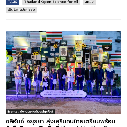
TAGS
Thailand Open Science for All
สกสว.
เปิดโลกนวัตกรรม
Events : อัพเดตงานอีเวนต์สุดปัง!
อลิอันซ์ อยุธยา ส่งเสริมคนไทยเตรียมพร้อม