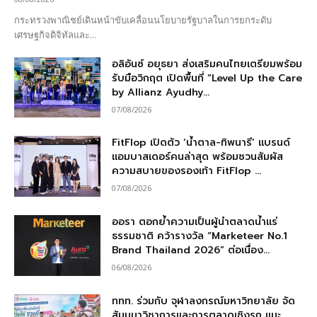
กระทรวงพาณิชย์เดินหน้าขับเคลื่อนนโยบายรัฐบาลในการยกระดับ
เศรษฐกิจดิจิทัลและ...
อลิอันซ์ อยุธยา ส่งเสริมคนไทยเตรียมพร้อม
รับมือวิกฤต เปิดพื้นที่ “Level Up the Care
by Allianz Ayudhy...
07/08/2026
FitFlop เปิดตัว ‘น้ำตาล-ทิพนารี’ แบรนด์
แอมบาสเดอร์คนล่าสุด พร้อมชวนสัมผัส
ความสบายของรองเท้า FitFlop ...
07/08/2026
ออรา ตอกย้ำความเป็นผู้นำตลาดน้ำแร่
ธรรมชาติ คว้ารางวัล “Marketeer No.1
Brand Thailand 2026” ต่อเนื่อง...
06/08/2026
ททท. ร่วมกับ จุฬาลงกรณ์มหาวิทยาลัย จัด
สัมมนาวิชาการและการตลาดเชิงรุก แนะ