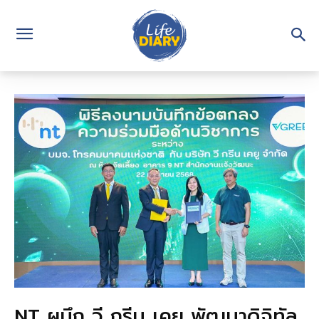
NT ผนึก วี กรีน เคยู พัฒนาดิจิทัล