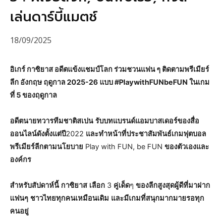
เล่นดาร์บี้แมตช์
18/09/2025
อิเกร์ กาซิยาส อดีตแข้งแชมป์โลก ร่วมชวนแฟน ๆ ติดตามพรีเมียร์
ลีก อังกฤษ ฤดูกาล 2025-26 แบบ #PlaywithFUNbeFUN ในเกม
ที่ 5 ของฤดูกาล
อดีตนายทวารทีมชาติสเปน
รับบทแบรนด์แอมบาสเดอร์ของสื่อ
ออนไลน์ดังตั้งแต่ปี
2022
และทำหน้าที่ประชาสัมพันธ์เกมฟุตบอล
พรีเมียร์ลีกตามนโยบาย
Play with FUN, be FUN
ของตัวเองและ
องค์กร
สำหรับสัปดาห์นี้
กาซิยาส
เลือก
3
คู่เด็ด
ๆ
ของลีกสูงสุดผู้ดีที่มาฝาก
แฟนๆ
ชาวไทยทุกคนเหมือนเดิม
และมีเกมที่สนุกมากมายรอทุก
คนอยู่