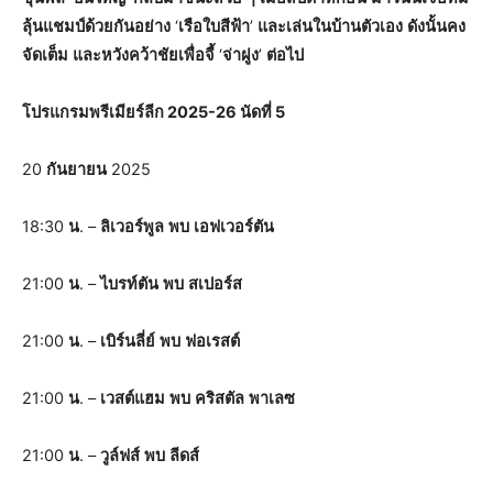
ลุ้นแชมป์ด้วยกันอย่าง
‘
เรือใบสีฟ้า
’
และเล่นในบ้านตัวเอง
ดังนั้นคง
จัดเต็ม
และหวังคว้าชัยเพื่อจี้
‘
จ่าฝูง
’
ต่อไป
โปรแกรมพรีเมียร์ลีก 2025-26 นัดที่ 5
20
กันยายน
2025
18:30
น
. –
ลิเวอร์พูล
พบ
เอฟเวอร์ตัน
21:00
น
. –
ไบรท์ตัน
พบ
สเปอร์ส
21:00
น
. –
เบิร์นลี่ย์
พบ
ฟอเรสต์
21:00
น
. –
เวสต์แฮม
พบ
คริสตัล
พาเลซ
21:00
น
. –
วูล์ฟส์
พบ
ลีดส์