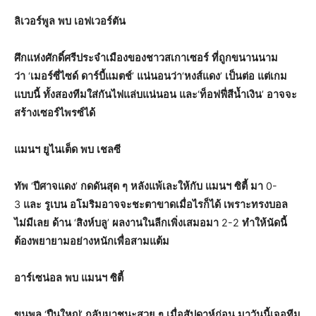
ลิเวอร์พูล
พบ
เอฟเวอร์ตัน
ศึกแห่งศักดิ์ศรีประจำเมืองของชาวสเกาเซอร์
ที่ถูกขนานนาม
ว่า
‘
เมอร์ซี่ไซด์
ดาร์บี้แมตช์
’
แน่นอนว่า
‘
หงส์แดง
’
เป็นต่อ
แต่เกม
แบบนี้
ทั้งสองทีมใส่กันไฟแล่บแน่นอน
และ
‘
ท็อฟฟี่สีน้ำเงิน
’
อาจจะ
สร้างเซอร์ไพรซ์ได้
แมนฯ
ยูไนเต็ด
พบ
เชลซี
ทัพ
‘
ปีศาจแดง
’
กดดันสุด
ๆ
หลังแพ้เละให้กับ
แมนฯ
ซิตี้
มา
0-
3
และ
รูเบน
อโมริม
อาจจะชะตาขาดเมื่อไรก็ได้
เพราะทรงบอล
ไม่มีเลย
ด้าน
‘
สิงห์บลู
’
ผลงานในลีกเพิ่งเสมอมา
2-2
ทำให้นัดนี้
ต้องพยายามอย่างหนักเพื่อสามแต้ม
อาร์เซน่อล
พบ
แมนฯ
ซิตี้
ขุนพล
‘
ปืนใหญ่
’
กลับมาชนะสวย
ๆ
เมื่อสัปดาห์ก่อน
มาวันนี้เจอทีม