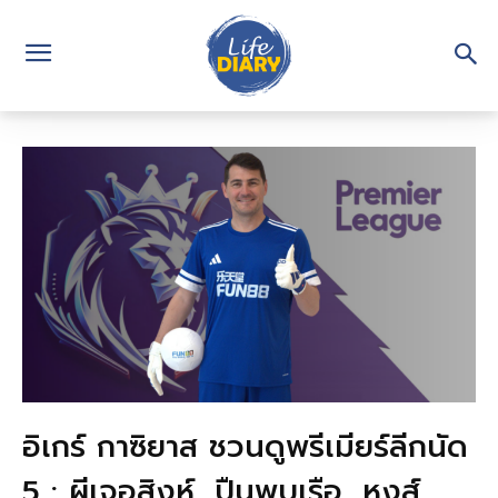
อิเกร์ กาซิยาส ชวนดูพรีเมียร์ลีกนัด
5 : ผีเจอสิงห์, ปืนพบเรือ, หงส์