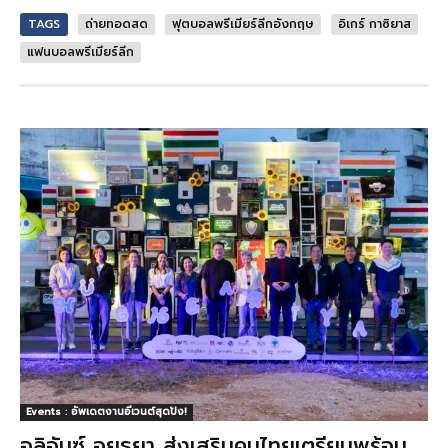
TAGS
ถ่ายทอดสด
ฟุตบอลพรีเมียร์ลีกอังกฤษ
อิเกร์ กาซิยาส
แฟนบอลพรีเมียร์ลีก
Events : อัพเดตงานอีเวนต์สุดปัง!
อลิอันซ์ อยุธยา ส่งเสริมคนไทยเตรียมพร้อม