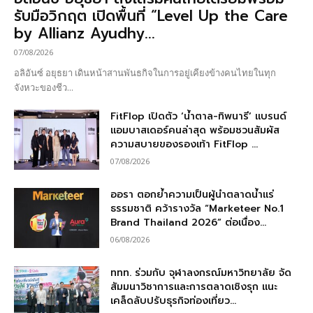
รับมือวิกฤต เปิดพื้นที่ “Level Up the Care
by Allianz Ayudhy...
07/08/2026
อลิอันซ์ อยุธยา เดินหน้าสานพันธกิจในการอยู่เคียงข้างคนไทยในทุก
จังหวะของชีว...
FitFlop เปิดตัว ‘น้ำตาล-ทิพนารี’ แบรนด์
แอมบาสเดอร์คนล่าสุด พร้อมชวนสัมผัส
ความสบายของรองเท้า FitFlop ...
07/08/2026
ออรา ตอกย้ำความเป็นผู้นำตลาดน้ำแร่
ธรรมชาติ คว้ารางวัล “Marketeer No.1
Brand Thailand 2026” ต่อเนื่อง...
06/08/2026
ททท. ร่วมกับ จุฬาลงกรณ์มหาวิทยาลัย จัด
สัมมนาวิชาการและการตลาดเชิงรุก แนะ
เคล็ดลับปรับธุรกิจท่องเที่ยว...