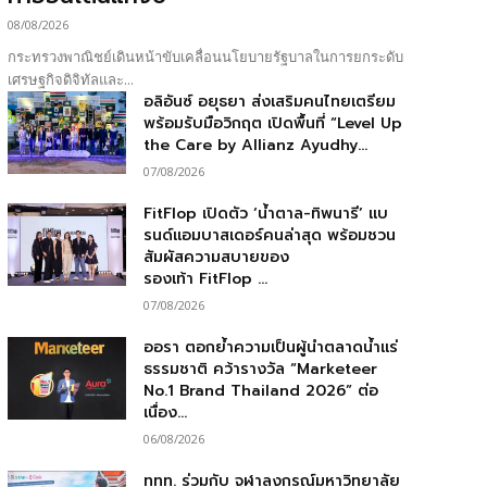
08/08/2026
กระทรวงพาณิชย์เดินหน้าขับเคลื่อนนโยบายรัฐบาลในการยกระดับ
เศรษฐกิจดิจิทัลและ...
อลิอันซ์ อยุธยา ส่งเสริมคนไทยเตรียม
พร้อมรับมือวิกฤต เปิดพื้นที่ “Level Up
the Care by Allianz Ayudhy...
07/08/2026
FitFlop เปิดตัว ‘น้ำตาล-ทิพนารี’ แบ
รนด์แอมบาสเดอร์คนล่าสุด พร้อมชวน
สัมผัสความสบายของ
รองเท้า FitFlop ...
07/08/2026
ออรา ตอกย้ำความเป็นผู้นำตลาดน้ำแร่
ธรรมชาติ คว้ารางวัล “Marketeer
No.1 Brand Thailand 2026” ต่อ
เนื่อง...
06/08/2026
ททท. ร่วมกับ จุฬาลงกรณ์มหาวิทยาลัย