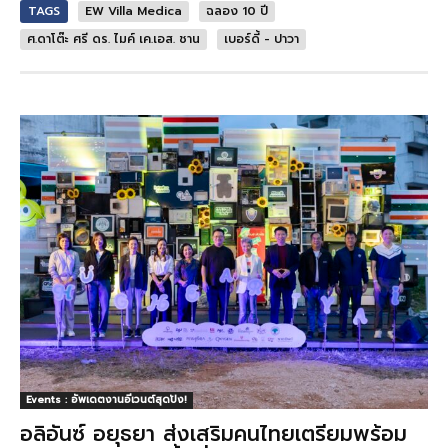
TAGS
EW Villa Medica
ฉลอง 10 ปี
ศ.ดาโต๊ะ ศรี ดร. ไมค์ เค.เอส. ชาน
เบอร์ดี้ - ปาวา
Events : อัพเดตงานอีเวนต์สุดปัง!
อลิอันซ์ อยุธยา ส่งเสริมคนไทยเตรียมพร้อม