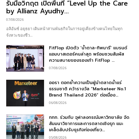
รับมือวิกฤต เปิดพื้นที่ “Level Up the Care
by Allianz Ayudhy...
07/08/2026
อลิอันซ์ อยุธยา เดินหน้าสานพันธกิจในการอยู่เคียงข้างคนไทยในทุก
จังหวะของชีว...
FitFlop เปิดตัว ‘น้ำตาล-ทิพนารี’ แบรนด์
แอมบาสเดอร์คนล่าสุด พร้อมชวนสัมผัส
ความสบายของรองเท้า FitFlop ...
07/08/2026
ออรา ตอกย้ำความเป็นผู้นำตลาดน้ำแร่
ธรรมชาติ คว้ารางวัล “Marketeer No.1
Brand Thailand 2026” ต่อเนื่อง...
06/08/2026
ททท. ร่วมกับ จุฬาลงกรณ์มหาวิทยาลัย จัด
สัมมนาวิชาการและการตลาดเชิงรุก แนะ
เคล็ดลับปรับธุรกิจท่องเที่ยว...
05/08/2026