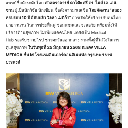
แพทย์ชื่อดังระดับโลก
ศาสตราจารย์ ดาโต๊ะ ศรี ดร. ไมค์ เค.เอส.
ชาน
ผู้เป็นนักวิจัย นักเขียน ชื่อดังจากมาเลเซีย
โดยจัดงาน “ฉลอง
ครบรอบ 10 ปี อีดับบลิว วิลล่า เมดิก้า”
การเปิดให้บริการกับคนไทย
มายาวนาน ในการช่วยฟื้นฟู ซ่อมแซมและชะลอวัย พร้อมทั้งให้
บริการด้านสุขภาพ ไม่เพียงแค่คนไทย แต่ยังเป็น Medical
Hub รองรับชาวยุโรป ชาวตะวันออกกลาง รวมทั้งผู้ที่ใส่ใจในการ
ดูแลสุขภาพ
ในวันพุธที่ 25 มิถุนายน 2568 ณ EW VILLA
MEDICA ชั้น M โรงแรมอินเตอร์คอนติเนนทัล กรุงเทพฯ ราช
ประสงค์