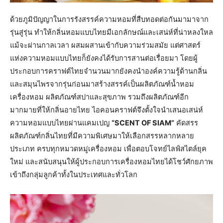
ด้วยภูมิปัญญาในการรังสรรค์ความหอมที่สืบทอดต่อกันมามาจาก
รุ่นสู่รุ่น ทำให้กลิ่นหอมแบบไทยมีเอกลักษณ์และเสน่ห์ที่น่าหลงใหล
แม้จะผ่านกาลเวลา ผสมผสานเข้ากับความร่วมสมัย แต่ศาสตร์
แห่งความหอมแบบไทยก็ยังคงได้รับการสานต่อเรื่อยมา โดยผู้
ประกอบการคราฟต์ไทยจำนวนมากยังคงนำองค์ความรู้ด้านกลิ่น
และสมุนไพรจากรุ่นก่อนมาสร้างสรรค์เป็นผลิตภัณฑ์น้ำหอม
เครื่องหอม ผลิตภัณฑ์สปาและสุขภาพ รวมถึงผลิตภัณฑ์อีก
มากมายที่ให้กลิ่นอายไทย ไอคอนคราฟต์จึงตั้งใจนำเสนอเสน่ห์
ความหอมแบบไทยผ่านแคมเปญ
“SCENT OF SIAM”
คัดสรร
ผลิตภัณฑ์กลิ่นไทยที่มีความพิเศษมาให้เลือกสรรหลากหลาย
ประเภท ครบทุกหมวดหมู่เครื่องหอม เพื่อตอบโจทย์ไลฟ์สไตล์ยุค
ใหม่ และสนับสนุนให้ผู้ประกอบการเครื่องหอมไทยได้โชว์ศักยภาพ
เข้าถึงกลุ่มลูกค้าทั้งในประเทศและทั่วโลก