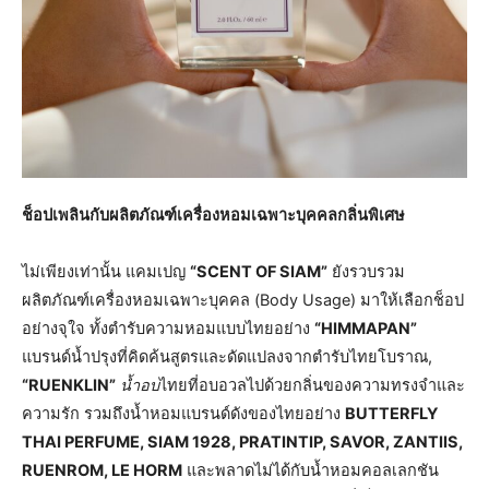
ช็อปเพลินกับผลิตภัณฑ์เครื่องหอมเฉพาะบุคคลกลิ่นพิเศษ
ไม่เพียงเท่านั้น แคมเปญ
“SCENT OF SIAM”
ยังรวบรวม
ผลิตภัณฑ์เครื่องหอมเฉพาะบุคคล (Body Usage) มาให้เลือกช็อป
อย่างจุใจ ทั้งตำรับความหอมแบบไทยอย่าง
“HIMMAPAN”
แบรนด์น้ำปรุงที่คิดค้นสูตรและดัดแปลงจากตำรับไทยโบราณ,
“RUENKLIN”
น้ำอบ
ไทยที่อบอวลไปด้วยกลิ่นของความทรงจำและ
ความรัก รวมถึงน้ำหอมแบรนด์ดังของไทยอย่าง
BUTTERFLY
THAI PERFUME, SIAM 1928, PRATINTIP, SAVOR, ZANTIIS,
RUENROM, LE HORM
และพลาดไม่ได้กับน้ำหอมคอลเลกชัน