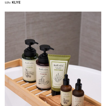
และ
KLYE