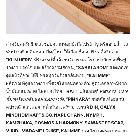
สำหรับคนรักผิวและชอบความหอมยังมีสเปรย์ สบู่ ครีมอาบน้ำ โล
ชันบำรุงผิวกลิ่นหอมสไตล์ไทย ให้เลือกซื้อ อาทิ บอดี้ครีมจาก
“
KLIN HERB
” ที่รังสรรค์ขึ้นด้วยนวัตกรรมอโรม่าบำบัดช่วยฟื้นฟู
ร่างกาย จิตใจ และสร้างความสดชื่น, “
SABAI AROM
” ผลิตภัณฑ์
ดูแลผิวที่ช่วยให้รีเฟรชทุกวันด้วยกลิ่นหอม, “
KALMME
”
ผลิตภัณฑ์ดูแลร่างกายที่ช่วยให้ผ่อนคลายด้วยสูตรเอกลักษณ์จาก
น้ำมันหอมระเหยไพลของไทย, “
RATI
” ผลิตภัณฑ์ Personal Care
ที่มาพร้อมกลิ่นหอมแบบชาววัง
, “
PINNARA
” ผลิตภัณฑ์ออแกนิ
คบำรุงผิวและผมจากน้ำมันมะพร้าว, แบรนด์
DIN, CALYX,
MINDHOM KAFF & CO, NARI, CHANN, NYMPH,
KAMPHAKA, COSMOS & HARMONY, SAWASDEE SOAP,
ViRiDi, MADAME LOUISE, KALMME
รวมถึงยาดมหลากหลาย