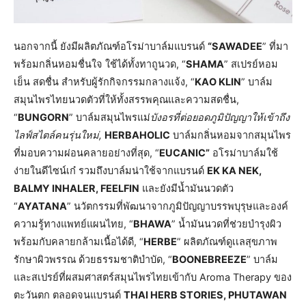
นอกจากนี้ ยังมีผลิตภัณฑ์อโรม่าบาล์มแบรนด์
“SAWADEE
” ที่มา
พร้อมกลิ่นหอมชื่นใจ ใช้ได้ทั้งทาถูนวด, “
SHAMA
” สเปรย์หอม
เย็น สดชื่น สำหรับผู้รักกิจกรรมกลางแจ้ง, “
KAO KLIN
” บาล์ม
สมุนไพรไทยนวดตัวที่ให้ทั้งสรรพคุณและความสดชื่น,
“
BUNGORN
” บาล์มสมุนไพรแม่
บังอรที่ต่อยอดภูมิปัญญาให้เข้าถึง
ไลฟ์สไตล์คนรุ่นใหม่,
HERBAHOLIC
บาล์มกลิ่นหอมจากสมุนไพร
ที่มอบความผ่อนคลายอย่างที่สุด, “
EUCANIC”
อโรม่าบาล์มใช้
ง่ายในดีไซน์เก๋ รวมถึงบาล์มน่าใช้จากแบรนด์
EK KA NEK,
BALMY INHALER, FEELFIN
และยังมีน้ำมันนวดตัว
“
AYATANA
” นวัตกรรมที่พัฒนาจากภูมิปัญญาบรรพบุรุษและองค์
ความรู้ทางแพทย์แผนไทย, “
BHAWA
” น้ำมันนวดที่ช่วยบำรุงผิว
พร้อมกับคลายกล้ามเนื้อได้ดี, “
HERBE
” ผลิตภัณฑ์ดูเเลสุขภาพ
รักษาผิวพรรณ ด้วยธรรมชาติบำบัด, “
BOONEBREEZE
” บาล์ม
และสเปรย์ที่ผสมศาสตร์สมุนไพรไทยเข้ากับ Aroma Therapy ของ
ตะวันตก ตลอดจนแบรนด์
THAI HERB STORIES, PHUTAWAN