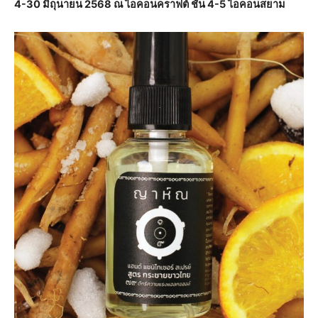
4-30 มิถุนายน 2568 ณ ไอคอนคราฟต์ ชั้น 4-5 ไอคอนสยาม