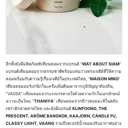
อีกทั้งยังมีผลิตภัณฑ์เทียนหอมจากแบรนด์ “
WAT ABOUT SIAM
”
แบรนด์เทียนหอมจากธรรมชาติพร้อมแท่นวางทรงเจดีย์ที่ให้ความ
หอมพร้อมกับความรู้เรื่องเจดีย์ในประเทศไทย, “
MAISON MIKO
”
เทียนหอมออร์แกนิกใน
เครื่อง
ปั่นดินเผาจากภูมิปัญญาท้องถิ่น,
“VASSA” เ
ทียนหอมจากแรงบรรดาลใจด้วยความรักในเอกลักษณ์
ความเป็นไทย
, “
THANIYA
” เทียนหอมจากข้าวหอมมะลิในตลับ
เซรามิกลวดลายไทย และยังมีแบรนด์
KLINFOONG, THE
PRESCENT, ARÔME BANGKOK, KAAJORN, CANDLE FU,
CLASSY
LIGHT, VAANG
รวมถึงสเปรย์น้ำหอมปรับอากาศอย่าง