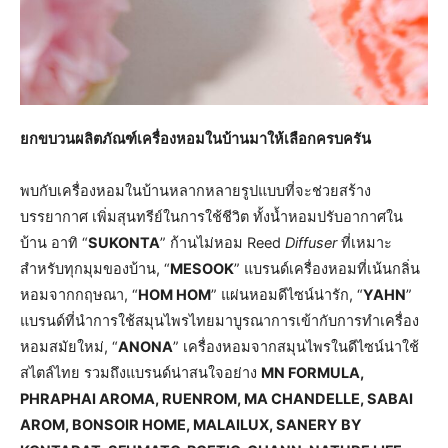
ยกขบวนผลิตภัณฑ์เครื่องหอมในบ้านมาให้เลือกครบครัน
พบกับเครื่องหอมในบ้านหลากหลายรูปแบบที่จะช่วยสร้าง
บรรยากาศ เพิ่มสุนทรีย์ในการใช้ชีวิต ทั้งน้ำหอมปรับอากาศใน
บ้าน อาทิ “
SUKONTA
” ก้านไม่หอม Reed
Diffuser
ที่เหมาะ
สำหรับทุกมุมของบ้าน, “
MESOOK
” แบรนด์เครื่องหอมที่เน้นกลิ่น
หอมจากกฤษณา, “
HOM HOM
” แผ่นหอมดีไซน์น่ารัก, “
YAHN
”
แบรนด์ที่นำการใช้สมุนไพรไทยมาบูรณาการเข้ากับการทำเครื่อง
หอมสมัยใหม่, “
ANONA
” เครื่องหอมจากสมุนไพรในดีไซน์น่าใช้
สไตล์ไทย รวมถึงแบรนด์น่าสนใจอย่าง
MN FORMULA,
PHRAPHAI AROMA, RUENROM, MA CHANDELLE, SABAI
AROM, BONSOIR HOME, MALAILUX, SANERY BY