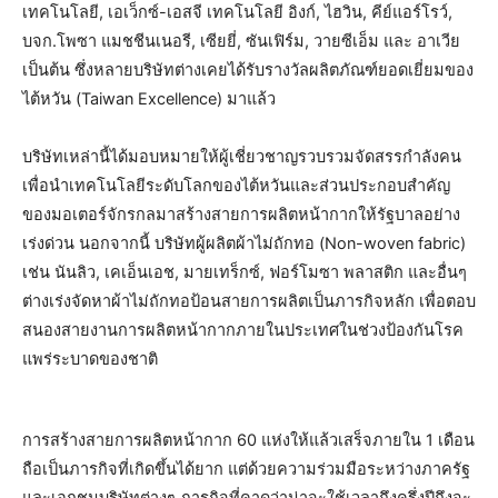
เทคโนโลยี, เอเว็กซ์-เอสจี เทคโนโลยี อิงก์, ไฮวิน, คีย์แอร์โรว์,
บจก.โพซา แมชชีนเนอรี, เซียยี่, ซันเฟิร์ม, วายซีเอ็ม และ อาเวีย
เป็นต้น ซึ่งหลายบริษัทต่างเคยได้รับรางวัลผลิตภัณฑ์ยอดเยี่ยมของ
ไต้หวัน (Taiwan Excellence) มาแล้ว
บริษัทเหล่านี้ได้มอบหมายให้ผู้เชี่ยวชาญรวบรวมจัดสรรกำลังคน
เพื่อนำเทคโนโลยีระดับโลกของไต้หวันและส่วนประกอบสำคัญ
ของมอเตอร์จักรกลมาสร้างสายการผลิตหน้ากากให้รัฐบาลอย่าง
เร่งด่วน นอกจากนี้ บริษัทผู้ผลิตผ้าไม่ถักทอ (Non-woven fabric)
เช่น นันลิว, เคเอ็นเอช, มายเทร็กซ์, ฟอร์โมซา พลาสติก และอื่นๆ
ต่างเร่งจัดหาผ้าไม่ถักทอป้อนสายการผลิตเป็นภารกิจหลัก เพื่อตอบ
สนองสายงานการผลิตหน้ากากภายในประเทศในช่วงป้องกันโรค
แพร่ระบาดของชาติ
การสร้างสายการผลิตหน้ากาก 60 แห่งให้แล้วเสร็จภายใน 1 เดือน
ถือเป็นภารกิจที่เกิดขึ้นได้ยาก แต่ด้วยความร่วมมือระหว่างภาครัฐ
และเอกชนบริษัทต่างๆ ภารกิจที่คาดว่าน่าจะใช้เวลาถึงครึ่งปีถึงจะ