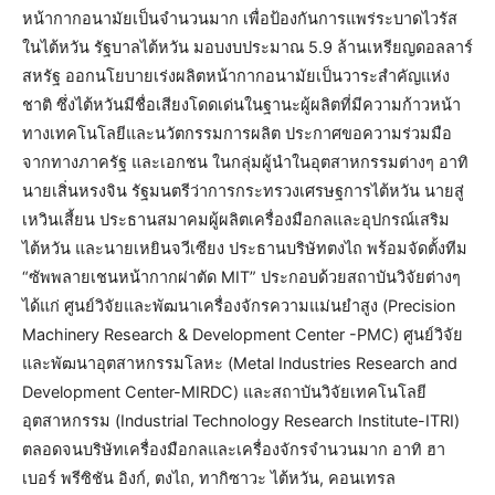
หน้ากากอนามัยเป็นจำนวนมาก เพื่อป้องกันการแพร่ระบาดไวรัส
ในไต้หวัน รัฐบาลไต้หวัน มอบงบประมาณ 5.9 ล้านเหรียญดอลลาร์
สหรัฐ ออกนโยบายเร่งผลิตหน้ากากอนามัยเป็นวาระสำคัญแห่ง
ชาติ ซึ่งไต้หวันมีชื่อเสียงโดดเด่นในฐานะผู้ผลิตที่มีความก้าวหน้า
ทางเทคโนโลยีและนวัตกรรมการผลิต ประกาศขอความร่วมมือ
จากทางภาครัฐ และเอกชน ในกลุ่มผู้นำในอุตสาหกรรมต่างๆ อาทิ
นายเสิ่นหรงจิน รัฐมนตรีว่าการกระทรวงเศรษฐการไต้หวัน นายสู่
เหวินเสี้ยน ประธานสมาคมผู้ผลิตเครื่องมือกลและอุปกรณ์เสริม
ไต้หวัน และนายเหยินจวีเซียง ประธานบริษัทตงไถ พร้อมจัดตั้งทีม
“ซัพพลายเชนหน้ากากผ่าตัด MIT” ประกอบด้วยสถาบันวิจัยต่างๆ
ได้แก่ ศูนย์วิจัยและพัฒนาเครื่องจักรความแม่นยำสูง (Precision
Machinery Research & Development Center -PMC) ศูนย์วิจัย
และพัฒนาอุตสาหกรรมโลหะ (Metal Industries Research and
Development Center-MIRDC) และสถาบันวิจัยเทคโนโลยี
อุตสาหกรรม (Industrial Technology Research Institute-ITRI)
ตลอดจนบริษัทเครื่องมือกลและเครื่องจักรจำนวนมาก อาทิ ฮา
เบอร์ พรีซิชัน อิงก์, ตงไถ, ทากิซาวะ ไต้หวัน, คอนเทรล