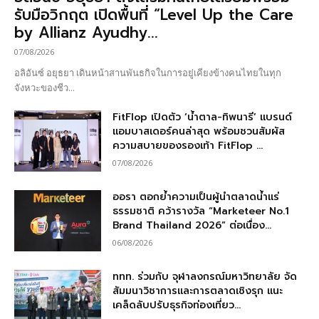
รับมือวิกฤต เปิดพื้นที่ “Level Up the Care
by Allianz Ayudhy...
07/08/2026
อลิอันซ์ อยุธยา เดินหน้าสานพันธกิจในการอยู่เคียงข้างคนไทยในทุก
จังหวะของชีว...
FitFlop เปิดตัว ‘น้ำตาล-ทิพนารี’ แบรนด์
แอมบาสเดอร์คนล่าสุด พร้อมชวนสัมผัส
ความสบายของรองเท้า FitFlop ...
07/08/2026
ออรา ตอกย้ำความเป็นผู้นำตลาดน้ำแร่
ธรรมชาติ คว้ารางวัล “Marketeer No.1
Brand Thailand 2026” ต่อเนื่อง...
06/08/2026
ททท. ร่วมกับ จุฬาลงกรณ์มหาวิทยาลัย จัด
สัมมนาวิชาการและการตลาดเชิงรุก แนะ
เคล็ดลับปรับธุรกิจท่องเที่ยว...