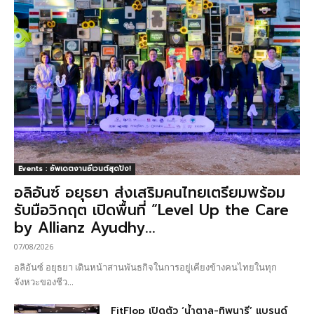
Events : อัพเดตงานอีเวนต์สุดปัง!
อลิอันซ์ อยุธยา ส่งเสริมคนไทยเตรียมพร้อม
รับมือวิกฤต เปิดพื้นที่ “Level Up the Care
by Allianz Ayudhy...
07/08/2026
อลิอันซ์ อยุธยา เดินหน้าสานพันธกิจในการอยู่เคียงข้างคนไทยในทุก
จังหวะของชีว...
FitFlop เปิดตัว ‘น้ำตาล-ทิพนารี’ แบรนด์