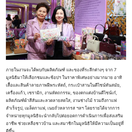
ภายในงานจะได้พบกับผลิตภัณฑ์ และของที่ระลึกต่างๆ จาก 7
มูลนิธิมาให้เลือกชมและช้อปฯ ในราคาพิเศษอย่างมากมาย อาทิ
เสื้อและสินค้าลายภาพฝีพระหัตถ์, กระเป๋าสานในดีไซน์ทันสมัย,
เครื่องแก้ว, เซรามิก, งานหัตถกรรม, ของตกแต่งบ้านดีไซน์เก๋,
ผลิตภัณฑ์ผ้าสีสันและลวดลายสดใส, งานช่างไม้ รวมถึงกาแฟ
สำเร็จรูป, เมล็ดกาแฟ, เนยถั่วหลากรส ฯลฯ โดยรายได้จากการ
จำหน่ายทุกมูลนิธิจะนำกลับไปต่อยอดการดำเนินการเพื่อส่งเสริม
อาชีพ ช่วยเหลือชาวบ้าน และสมาชิกในมูลนิธิให้มีความเป็นอยู่ที่
ดีขึ้น