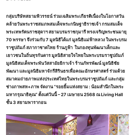
กลุ่มบริษัทสยามพิวรรธน์ ร่วมเฉลิมพระเกียรติเนื่องในโอกาสวัน
คล้ายวันพระราชสมภพสมเด็จพระกนิษฐาธิราชเจ้า กรมสมเด็จ
พระเทพรัตนราชสุดาฯ สยามบรมราชกุมารี ทรงเจริญพระชนมายุ
70 พรรษา จึงร่วมกับ 7 มูลนิธิได้แก่ มูลนิธิแม่ฟ้าหลวง ในพระบรม
ราชูปถัมภ์ สภากาชาดไทย ร้านภูฟ้า ในกองทุนพัฒนาเด็กและ
เยาวชนในถิ่นทุรกันดาร มูลนิธิสายใจไทยในพระบรมราชูปถัมภ์
มูลนิธิสมเด็จพระพันวัสสาอัยยิกาเจ้า ร้านภัทรพัฒน์ มูลนิธิชัย
พัฒนา และมูลนิธิมหาจักรีสิรินธรเพื่อคณะอักษรศาสตร์ ร่วมด้วย
สมาคมถ่ายภาพแห่งประเทศไทยในพระบรมราชูปถัมภ์ และกลุ่ม
ช่างภาพสห+ภาพ จัดงาน “รอยยิ้มแห่งสยาม : น้อมสำนึกในพระ
มหากรุณาธิคุณ” ตั้งแต่วันนี้ – 27 เมษายน 2568 ณ Living Hall
ชั้น 3 สยามพารากอน