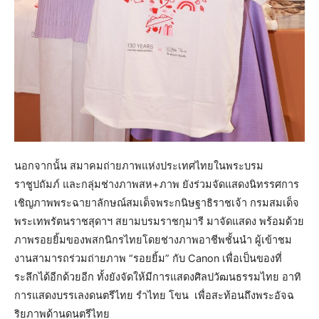
นอกจากนั้น สมาคมถ่ายภาพแห่งประเทศไทยในพระบรม
ราชูปถัมภ์ และกลุ่มช่างภาพสห+ภาพ ยังร่วมจัดแสดงนิทรรศการ
เชิญภาพพระฉายาลักษณ์สมเด็จพระกนิษฐาธิราชเจ้า กรมสมเด็จ
พระเทพรัตนราชสุดาฯ สยามบรมราชกุมารี มาจัดแสดง พร้อมด้วย
ภาพรอยยิ้มของพสกนิกรไทยโดยช่างภาพอาชีพชั้นนำ ผู้เข้าชม
งานสามารถร่วมถ่ายภาพ “รอยยิ้ม” กับ Canon เพื่อเป็นของที่
ระลึกได้อีกด้วยอีก ทั้งยังจัดให้มีการแสดงศิลปวัฒนธรรมไทย อาทิ
การแสดงบรรเลงดนตรีไทย รำไทย โขน เพื่อสะท้อนถึงพระอัจฉ
ริยภาพด้านดนตรีไทย