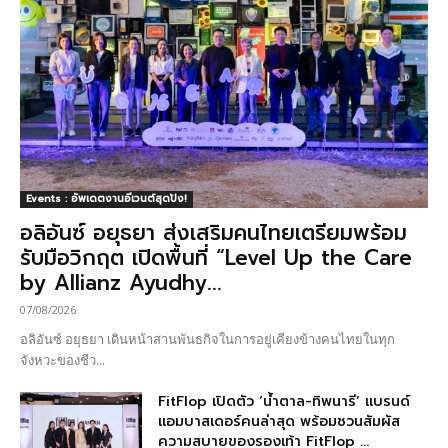
Events : อัพเดตงานอีเวนต์สุดปัง!
อลิอันซ์ อยุธยา ส่งเสริมคนไทยเตรียมพร้อม
รับมือวิกฤต เปิดพื้นที่ “Level Up the Care
by Allianz Ayudhy...
07/08/2026
อลิอันซ์ อยุธยา เดินหน้าสานพันธกิจในการอยู่เคียงข้างคนไทยในทุก
จังหวะของชีว...
FitFlop เปิดตัว ‘น้ำตาล-ทิพนารี’ แบรนด์
แอมบาสเดอร์คนล่าสุด พร้อมชวนสัมผัส
ความสบายของรองเท้า FitFlop ...