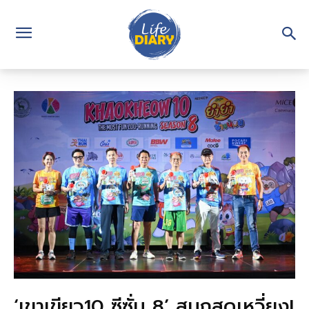
‘เขาเขียว10 ซีซั่น 8’ สนุกสุดเหวี่ยง!