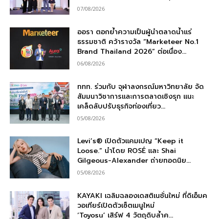
07/08/2026
ออรา ตอกย้ำความเป็นผู้นำตลาดน้ำแร่
ธรรมชาติ คว้ารางวัล “Marketeer No.1
Brand Thailand 2026” ต่อเนื่อง...
06/08/2026
ททท. ร่วมกับ จุฬาลงกรณ์มหาวิทยาลัย จัด
สัมมนาวิชาการและการตลาดเชิงรุก แนะ
เคล็ดลับปรับธุรกิจท่องเที่ยว...
05/08/2026
Levi’s® เปิดตัวแคมเปญ “Keep it
Loose.” นำโดย ROSÉ และ Shai
Gilgeous-Alexander ถ่ายทอดนิย...
05/08/2026
KAYAKI เฉลิมฉลองเดสติเนชั่นใหม่ ที่ดิเอ็มค
วอเทียร์เปิดตัวเซ็ตเมนูใหม่
‘Toyosu’ เสิร์ฟ 4 วัตถุดิบล้ำค...