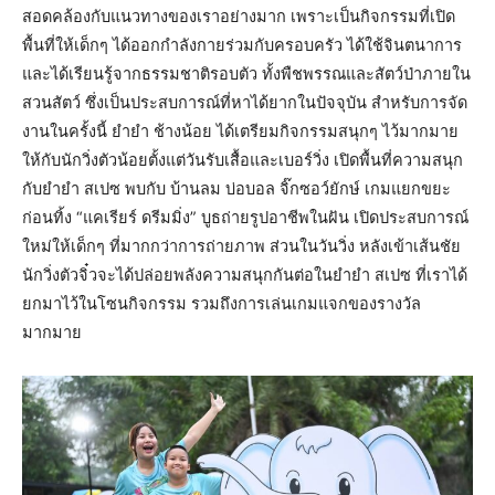
สอดคล้องกับแนวทางของเราอย่างมาก เพราะเป็นกิจกรรมที่เปิด
พื้นที่ให้เด็กๆ ได้ออกกำลังกายร่วมกับครอบครัว ได้ใช้จินตนาการ
และได้เรียนรู้จากธรรมชาติรอบตัว ทั้งพืชพรรณและสัตว์ป่าภายใน
สวนสัตว์ ซึ่งเป็นประสบการณ์ที่หาได้ยากในปัจจุบัน สำหรับการจัด
งานในครั้งนี้ ยำยำ ช้างน้อย ได้เตรียมกิจกรรมสนุกๆ ไว้มากมาย
ให้กับนักวิ่งตัวน้อยตั้งแต่วันรับเสื้อและเบอร์วิ่ง เปิดพื้นที่ความสนุก
กับยำยำ สเปซ พบกับ บ้านลม บ่อบอล จิ๊กซอว์ยักษ์ เกมแยกขยะ
ก่อนทิ้ง “แคเรียร์ ดรีมมิ่ง” บูธถ่ายรูปอาชีพในฝัน เปิดประสบการณ์
ใหม่ให้เด็กๆ ที่มากกว่าการถ่ายภาพ ส่วนในวันวิ่ง หลังเข้าเส้นชัย
นักวิ่งตัวจิ๋วจะได้ปล่อยพลังความสนุกกันต่อในยำยำ สเปซ ที่เราได้
ยกมาไว้ในโซนกิจกรรม รวมถึงการเล่นเกมแจกของรางวัล
มากมาย