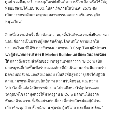
ศูนย์ รวมถึงมุ่งสร้างบรรจุภัณฑ์ยั่งยืนด้วยการรีไซเคิล หรือใช้วัสดุ
ที่ย่อยสลายได้แบบ 100% ให้สำเร็จภายในปี พ.ศ. 2573 ซึ่ง
เป็นการยกระดับมาตรฐานอุตสาหกรรมและส่งเสริมเศรษฐกิจ
หมุนเวียน”
อีกหนึ่งความสำเร็จที่สะท้อนความมุ่งมั่นในด้านความยั่งยืนของดา
นอน คือการเป็นบริษัทผู้ผลิตสินค้าอุปโภคบริโภครายแรกใน
ประเทศไทย ที่ได้รับการรับรองมาตรฐาน B Corp โดย
ยูดี ปราดา
นา ผู้อำนวยการบริหาร
B Market Builder
เอเชียตะวันออกเฉียง
ใต้
กล่าวถึงความสำคัญของมาตรฐานดังกล่าวว่า “B Corp เป็น
มาตรฐานที่เกิดขึ้นเพื่อรับรององค์กรที่ดำเนินงานอย่างมีความรับ
ผิดชอบต่อสังคมและสิ่งแวดล้อม เป็นสิ่งที่พิสูจน์ว่าธุรกิจได้ปฏิบัติ
ตามมาตรฐานด้านประสิทธิภาพ ความรับผิดชอบ และความ
โปร่งใส ตั้งแต่สวัสดิการพนักงาน ไปจนถึงห่วงโซ่อุปทานและ
วัตถุดิบที่ใช้ เรามุ่งหวังให้มาตรฐาน B Corp ผลักดันให้ธุรกิจ
พัฒนาด้านความยั่งยืนอย่างต่อเนื่อง เพื่อประโยชน์ต่อผู้มีส่วน
เกี่ยวข้องทุกฝ่าย ทั้งพนักงาน ชุมชน ผู้บริโภค และสิ่งแวดล้อม”