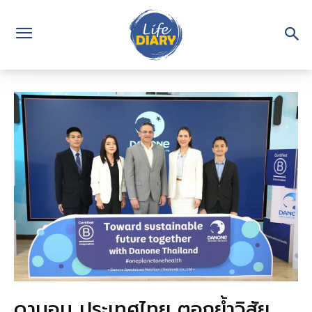
ดานอน ประเทศไทย ตอกย้ำวิสัย