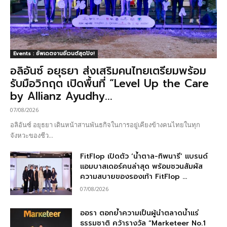
Events : อัพเดตงานอีเวนต์สุดปัง!
อลิอันซ์ อยุธยา ส่งเสริมคนไทยเตรียมพร้อม
รับมือวิกฤต เปิดพื้นที่ “Level Up the Care
by Allianz Ayudhy...
07/08/2026
อลิอันซ์ อยุธยา เดินหน้าสานพันธกิจในการอยู่เคียงข้างคนไทยในทุก
จังหวะของชีว...
FitFlop เปิดตัว ‘น้ำตาล-ทิพนารี’ แบรนด์
แอมบาสเดอร์คนล่าสุด พร้อมชวนสัมผัส
ความสบายของรองเท้า FitFlop ...
07/08/2026
ออรา ตอกย้ำความเป็นผู้นำตลาดน้ำแร่
ธรรมชาติ คว้ารางวัล “Marketeer No.1