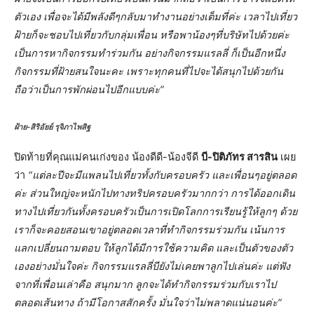
ตัวเอง เพื่อจะได้มีพลังดีๆกลับมาทำงานอย่างเต็มที่ค่ะ เวลาไปเที่ยว
ฝ้ายก็จะชอบไปเที่ยวกับกลุ่มเพื่อน หรือพาน้องๆที่บริษัทไปด้วยค่ะ
เป็นการหากิจกรรมทำร่วมกัน อย่างกิจกรรมแรลลี่ ก็เป็นอีกหนึ่ง
กิจกรรมที่ฝ้ายสนใจนะคะ เพราะทุกคนที่ไปจะได้สนุกไปด้วยกัน
ถือว่าเป็นการพักผ่อนไปอีกแบบค่ะ”
ฝ้าย-สิริอัยย์ รุจิภาไพสิฐ
ปิดท้ายที่คุณแม่คนเก่งของ น้องดีดี-น้องจีดี
บี-ปิติภัทร สารสิน
เผย
ว่า
“แต่ละปีจะมีแพลนไปเที่ยวทั้งกับครอบครัว และเพื่อนๆอยู่ตลอด
ค่ะ ส่วนใหญ่จะหนักไปทางทริปครอบครัวมากกว่า การได้ออกเดิน
ทางไปเที่ยวกันทั้งครอบครัวเป็นการเปิดโลกการเรียนรู้ให้ลูกๆ ด้วย
เราก็จะคอยสอนเขาอยู่ตลอดเวลาที่ทำกิจกรรมร่วมกัน เน้นการ
แลกเปลี่ยนถามตอบ ให้ลูกได้มีการใช้ความคิด และเป็นตัวของตัว
เองอย่างมั่นใจค่ะ กิจกรรมแรลลี่บียังไม่เคยพาลูกไปเล่นค่ะ แต่ฟัง
จากที่เพื่อนเล่าคือ สนุกมาก ลูกจะได้ทำกิจกรรมร่วมกับเราไป
ตลอดเส้นทาง ถ้ามีโอกาสสักครั้ง มั่นใจว่าไม่พลาดแน่นอนค่ะ”