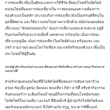
การท่องเที่ยวถือเป็นศิลปะแห่งการใช้ชีวิต ที่ตอบโจทย์ไลฟ์สไตล์
คนรุ่นใหม่ที่มองการท่องเที่ยวเป็น การตอบสนองความต้องการ
ของตัวเองเป็นหลัก ประกอบกับการท่องเที่ยวยังเป็นเทรนด์ที่คนใน
ยุคนี้ติดตาม และให้ความสนใจอย่างมากอีกด้วย สมัยก่อนคนนิยม
เที่ยวแบบ “พักผ่อนหย่อนใจ” ชอบการเที่ยวแบบสะดวกสบาย อยู่ดี
กินอร่อยก็พร้อมจะจ่ายเต็มที่ แตกต่างจากปัจจุบัน เน้นการท่อง
เที่ยวแบบยูนีค เน้นการท่องเที่ยวในสไตล์ตัวเอง พร้อมแชะ และ
แชร์ ถ่ายภาพอวดบนโลกโซเชียล และแชร์ทริปของตัวเอง เพื่อเป็น
ประโยชน์ให้ผู้อื่นต่อ
สุรเชษฐ์ อัศวเรืองอนันต์ และบอย-พีซเมคเกอร์ ศิลปินที่จะมาสร้างความสนุกในช่วงอาฟ
เตอร์ปาร์ตี้
สำหรับกลุ่มคนรุ่นใหม่ที่มีไลฟ์สไตล์ชื่นชอบการเดินทางหาร้าน
อร่อย ช้อปปิ้ง ดูหนัง ฟังเพลง ท่องเที่ยว กีฬา ปาร์ตี้ หรือทำกิจกรรม
กับครอบครัวฯ จะดีแค่ไหนถ้าคุณมีกิจกรรมที่ตอบโจทย์ครบทุก
ไลฟ์สไตล์ในงานเดียว เมเจอร์ ซีนีเพล็กซ์ ผู้นำธุรกิจไลฟ์สไตล์เอน
เตอร์เทนเมนท์ครบวงจร จึงได้ร่วมกับ ทรูยู, ธนาคารซิตี้แบงก์,