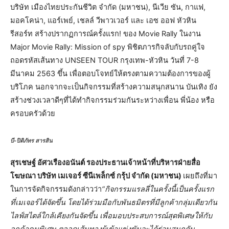
บริษัท เมืองไทยประกันชีวิต จำกัด (มหาชน), นีเวีย ซัน, กาแฟ,
มอคโคน่า, แอร์เพย์, เชลล์ วีพาวเวอร์ และ เอซ ออฟ หัวหิน
รีสอร์ท สร้างปรากฏการณ์ครั้งแรก! ของ Movie Rally ในงาน
Major Movie Rally: Mission of spy พิชิตภารกิจลับกับรถคู่ใจ
ถอดรหัสเส้นทาง UNSEEN TOUR กรุงเทพ-หัวหิน วันที่ 7-8
มีนาคม 2563 ขึ้น เพื่อตอบโจทย์ให้ตรงตามความต้องการของผู้
บริโภค นอกจากจะเป็นกิจกรรมที่สร้างความสนุกสนาน บันเทิง ยัง
สร้างช่วงเวลาดีๆที่ได้ทำกิจกรรมร่วมกันระหว่างเพื่อน พี่น้อง หรือ
ครอบครัวด้วย
บี-ปิติภัทร สารสิน
สุรเชษฐ์ อัศวเรืองอนันต์ รองประธานเจ้าหน้าที่บริหารฝ่ายสื่อ
โฆษณา บริษัท เมเจอร์ ซีนีเพล็กซ์ กรุ้ป จำกัด (มหาชน)
เผยถึงที่มา
ในการจัดกิจกรรมดังกล่าวว่า
“กิจกรรมแรลลี่ในครั้งนี้เป็นครั้งแรก
ที่เมเจอร์ได้จัดขึ้น โดยได้ร่วมมือกับพันธมิตรที่มีลูกค้ากลุ่มเดียวกัน
ไลฟ์สไตล์ใกล้เคียงกันจัดขึ้น เพื่อมอบประสบการณ์สุดพิเศษให้กับ
ลูกค้าคนพิเศษ ตลอดเส้นทางผู้เข้าแข่งขันจะได้ร่วมสนุกกับ