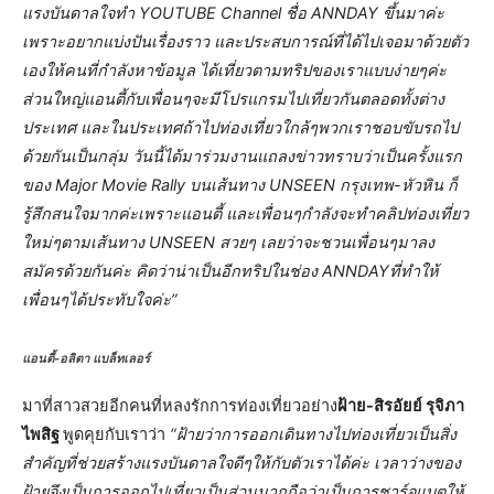
แรงบันดาลใจทำ YOUTUBE Channel ชื่อ ANNDAY ขึ้นมาค่ะ
เพราะอยากแบ่งปันเรื่องราว และประสบการณ์ที่ได้ไปเจอมาด้วยตัว
เองให้คนที่กำลังหาข้อมูล ได้เที่ยวตามทริปของเราแบบง่ายๆค่ะ
ส่วนใหญ่แอนตี้กับเพื่อนๆจะมีโปรแกรมไปเที่ยวกันตลอดทั้งต่าง
ประเทศ และในประเทศถ้าไปท่องเที่ยวใกล้ๆพวกเราชอบขับรถไป
ด้วยกันเป็นกลุ่ม วันนี้ได้มาร่วมงานแถลงข่าวทราบว่าเป็นครั้งแรก
ของ Major Movie Rally บนเส้นทาง UNSEEN กรุงเทพ-หัวหิน ก็
รู้สึกสนใจมากค่ะเพราะแอนตี้ และเพื่อนๆกำลังจะทำคลิปท่องเที่ยว
ใหม่ๆตามเส้นทาง UNSEEN สวยๆ เลยว่าจะชวนเพื่อนๆมาลง
สมัครด้วยกันค่ะ คิดว่าน่าเป็นอีกทริปในช่อง ANNDAYที่ทำให้
เพื่อนๆได้ประทับใจค่ะ”
แอนตี้-อลิตา แบล็ทเลอร์
มาที่สาวสวยอีกคนที่หลงรักการท่องเที่ยวอย่าง
ฝ้าย-สิรอัยย์ รุจิภา
ไพสิฐ
พูดคุยกับเราว่า
“ฝ้ายว่าการออกเดินทางไปท่องเที่ยวเป็นสิ่ง
สำคัญที่ช่วยสร้างแรงบันดาลใจดีๆให้กับตัวเราได้ค่ะ เวลาว่างของ
ฝ้ายจึงเป็นการออกไปเที่ยวเป็นส่วนมากถือว่าเป็นการชาร์จแบตให้