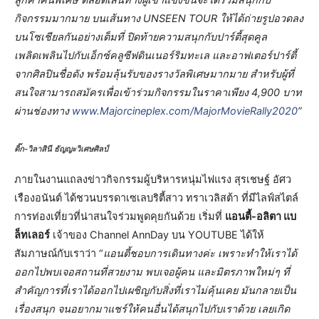
กิจกรรมมากมาย บนเส้นทาง UNSEEN TOUR ให้ได้ถ่ายรูปอวดลง
บนโซเชียลกันอย่างเต็มที่ ปิดท้ายความสนุกกับปาร์ตี้สุดคูล
เพลิดเพลินไปกับเอ็กซ์คลูซีฟดินเนอร์ริมทะเล และอาฟเตอร์ปาร์ตี้
จากศิลปินชื่อดัง พร้อมลุ้นรับของรางวัลพิเศษมากมาย สำหรับผู้ที่
สนใจสามารถสมัครเพื่อเข้าร่วมกิจกรรมในราคาเพียง 4,900 บาท
ผ่านช่องทาง
www.Majorcineplex.com/MajorMovieRally2020
”
ติ๊ก-วิลาสินี ธัญญะวิเศษศิลป์
ภายในงานแถลงข่าวกิจกรรมผู้บริหารหนุ่มไฟแรง สุรเชษฐ์ อัศว
เรืองอนันต์ ได้ชวนบรรดาเซเลบริตี้สาว ทราเวลิสต้า ที่มีไลฟ์สไตล์
การท่องเที่ยวที่น่าสนใจร่วมพูดคุยกันด้วย เริ่มที่
แอนตี้-อลิตา แบ
ล็ทเลอร์
เจ้าของ Channel AnnDay บน YOUTUBE ได้ให้
สัมภาษณ์กับเราว่า “
แอนตี้ชอบการเดินทางค่ะ เพราะทำให้เราได้
ออกไปพบเจอสถานที่สวยงาม พบเจอผู้คน และมิตรภาพใหม่ๆ ที่
สำคัญการที่เราได้ออกไปเผชิญกับสิ่งที่เราไม่คุ้นเคย มันกลายเป็น
เรื่องสนุก จนอยากมาแชร์ให้คนอื่นได้สนุกไปกับเราด้วย เลยเกิด