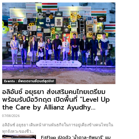
Events : อัพเดตงานอีเวนต์สุดปัง!
อลิอันซ์ อยุธยา ส่งเสริมคนไทยเตรียม
พร้อมรับมือวิกฤต เปิดพื้นที่ “Level Up
the Care by Allianz Ayudhy...
07/08/2026
อลิอันซ์ อยุธยา เดินหน้าสานพันธกิจในการอยู่เคียงข้างคนไทยใน
ทุกจังหวะของชีว...
FitFlop เปิดตัว ‘น้ำตาล-ทิพนารี’ แบ