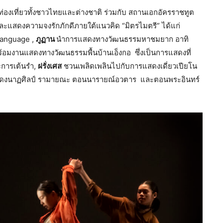
่องเที่ยวทั้งชาวไทยและต่างชาติ ร่วมกับ สถานเอกอัครราชทูต
แสดงความจงรักภักดีภายใต้แนวคิด “มิตรไมตรี” ได้แก่
Language ,
ภูฏาน
นำการแสดงทางวัฒนธรรมหาชมยาก อาทิ
อมงานแสดงทางวัฒนธรรมพื้นบ้านเอ็งกอ ซึ่งเป็นการแสดงที่
ะการเต้นรำ,
ฝรั่งเศส
ชวนเพลิดเพลินไปกับการแสดงเดี่ยวเปียโน
งนาฏศิลป์ รามายณะ ตอนนารายณ์อวตาร และตอนพระอินทร์