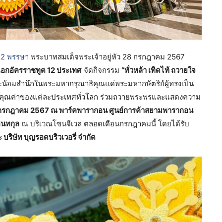
72 พรรษา
พระบาทสมเด็จพระเจ้าอยู่หัว 28 กรกฎาคม 2567
อกอัครราชทูต 12 ประเทศ
จัดกิจกรรม
“ทั่วหล้า เทิดไท้ ถวายใจ
และน้อมสำนึกในพระมหากรุณาธิคุณแด่พระมหากษัตริย์ผู้ทรงเป็น
คุณค่าของแต่ละประเทศทั่วโลก ร่วมถวายพระพรและแสดงความ
29 กรกฎาคม 2567 ณ พาร์คพารากอน ศูนย์การค้าสยามพารากอน
อินทกุล
ณ บริเวณโซนจีเวล ตลอดเดือนกรกฎาคมนี้ โดยได้รับ
ริษัท บุญรอดบริวเวอรี่ จำกัด