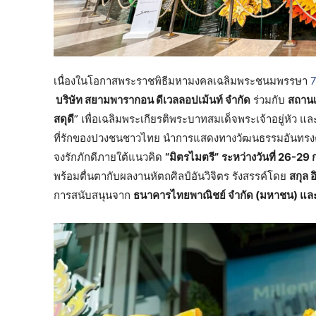
เนื่องในโอกาสพระราชพิธีมหามงคลเฉลิมพระชนมพรรษา
บริษัท สยามพารากอน ดีเวลลอปเม้นท์ จำกัด
ร่วมกับ
สถานเ
สดุดี
” เพื่อเฉลิมพระเกียรติพระบาทสมเด็จพระเจ้าอยู่หัว 
ที่รักของปวงชนชาวไทย นำการแสดงทางวัฒนธรรมอันทรง
จงรักภักดีภายใต้แนวคิด
“มิตรไมตรี”
ระหว่างวันที่ 26-
พร้อมตื่นตากับผลงานหัตถศิลป์อันวิจิตร รังสรรค์โดย
สกุล 
การสนับสนุนจาก
ธนาคารไทยพาณิชย์ จำกัด (มหาชน) และ บ