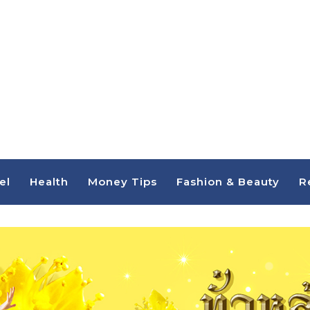
el
Health
Money Tips
Fashion & Beauty
R