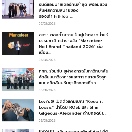
รนด์แอมบาสเดอร์คนล่าสุด พร้อมชวน
สัมผัสความสบายของ
รองเท้า FitFlop ...
07/08/2026
ออรา ตอกย้ำความเป็นผู้นำตลาดน้ำแร่
ธรรมชาติ คว้ารางวัล “Marketeer
No.1 Brand Thailand 2026” ต่อ
เนื่อง...
06/08/2026
ททท. ร่วมกับ จุฬาลงกรณ์มหาวิทยาลัย
จัดสัมมนาวิชาการและการตลาดเชิงรุก
แนะเคล็ดลับปรับธุรกิจท่องเที่ยว...
05/08/2026
Levi’s® เปิดตัวแคมเปญ “Keep it
Loose.” นำโดย ROSÉ และ Shai
Gilgeous-Alexander ถ่ายทอดนิย...
05/08/2026
KAYAKI เฉลิมฉลองเดสติเนชั่นใหม่ ที่ดิ