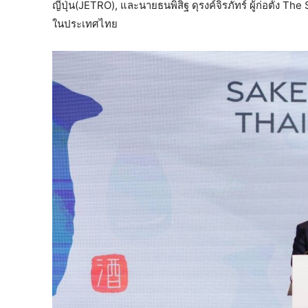
ญี่ปุ่น(JETRO), และนายธนพิสิฐ ดุรงค์จิรภัทร์​ ผู้ก่อตั้ง
ในประเทศไทย