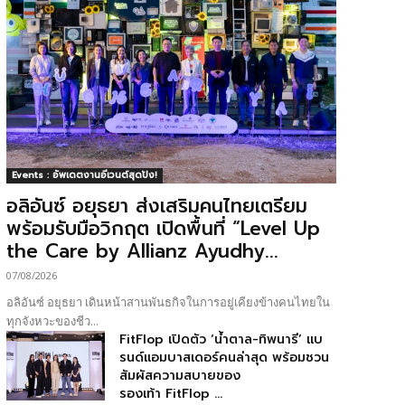
Events : อัพเดตงานอีเวนต์สุดปัง!
อลิอันซ์ อยุธยา ส่งเสริมคนไทยเตรียม
พร้อมรับมือวิกฤต เปิดพื้นที่ “Level Up
the Care by Allianz Ayudhy...
07/08/2026
อลิอันซ์ อยุธยา เดินหน้าสานพันธกิจในการอยู่เคียงข้างคนไทยใน
ทุกจังหวะของชีว...
FitFlop เปิดตัว ‘น้ำตาล-ทิพนารี’ แบ
รนด์แอมบาสเดอร์คนล่าสุด พร้อมชวน
สัมผัสความสบายของ
รองเท้า FitFlop ...