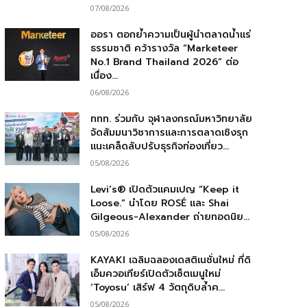
07/08/2026
ออรา ตอกย้ำความเป็นผู้นำตลาดน้ำแร่
ธรรมชาติ คว้ารางวัล “Marketeer
No.1 Brand Thailand 2026” ต่อ
เนื่อง...
06/08/2026
ททท. ร่วมกับ จุฬาลงกรณ์มหาวิทยาลัย
จัดสัมมนาวิชาการและการตลาดเชิงรุก
แนะเคล็ดลับปรับธุรกิจท่องเที่ยว...
05/08/2026
Levi’s® เปิดตัวแคมเปญ “Keep it
Loose.” นำโดย ROSÉ และ Shai
Gilgeous-Alexander ถ่ายทอดนิย...
05/08/2026
KAYAKI เฉลิมฉลองเดสติเนชั่นใหม่ ที่ดิ
เอ็มควอเทียร์เปิดตัวเซ็ตเมนูใหม่
‘Toyosu’ เสิร์ฟ 4 วัตถุดิบล้ำค...
05/08/2026