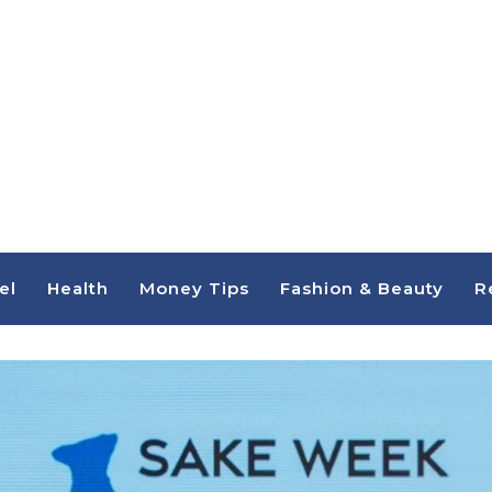
el
Health
Money Tips
Fashion & Beauty
R