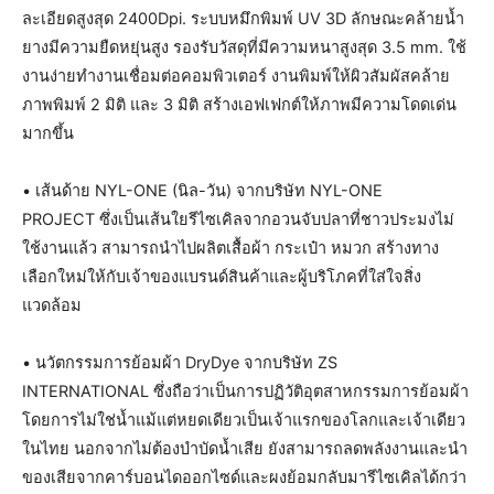
ละเอียดสูงสุด 2400Dpi. ระบบหมึกพิมพ์ UV 3D ลักษณะคล้ายน้ำ
ยางมีความยืดหยุ่นสูง รองรับวัสดุที่มีความหนาสูงสุด 3.5 mm. ใช้
งานง่ายทำงานเชื่อมต่อคอมพิวเตอร์ งานพิมพ์ให้ผิวสัมผัสคล้าย
ภาพพิมพ์ 2 มิติ และ 3 มิติ สร้างเอฟเฟกต์ให้ภาพมีความโดดเด่น
มากขึ้น
• เส้นด้าย NYL-ONE (นิล-วัน) จากบริษัท NYL-ONE
PROJECT ซึ่งเป็นเส้นใยรีไซเคิลจากอวนจับปลาที่ชาวประมงไม่
ใช้งานแล้ว สามารถนำไปผลิตเสื้อผ้า กระเป๋า หมวก สร้างทาง
เลือกใหม่ให้กับเจ้าของแบรนด์สินค้าและผู้บริโภคที่ใส่ใจสิ่ง
แวดล้อม
• นวัตกรรมการย้อมผ้า DryDye จากบริษัท ZS
INTERNATIONAL ซึ่งถือว่าเป็นการปฏิวัติอุตสาหกรรมการย้อมผ้า
โดยการไม่ใช่น้ำแม้แต่หยดเดียวเป็นเจ้าแรกของโลกและเจ้าเดียว
ในไทย นอกจากไม่ต้องบำบัดน้ำเสีย ยังสามารถลดพลังงานและนำ
ของเสียจากคาร์บอนไดออกไซด์และผงย้อมกลับมารีไซเคิลได้กว่า