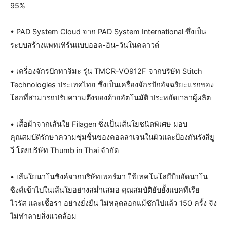
95%
• PAD System Cloud จาก PAD System International ซึ่งเป็น
ระบบสร้างแพทเทิร์นแบบออล-อิน-วันในคลาวด์
• เครื่องจักรปักทาจิมะ รุ่น TMCR-VO912F จากบริษัท Stitch
Technologies ประเทศไทย ซึ่งเป็นเครื่องจักรปักอัจฉริยะแรกของ
โลกที่สามารถปรับความตึงของด้ายอัตโนมัติ ประหยัดเวลาผู้ผลิต
• เสื้อผ้าจากเส้นใย Filagen ซึ่งเป็นเส้นใยชนิดพิเศษ มอบ
คุณสมบัติรักษาความชุ่มชื้นของคอลลาเจนในผิวและป้องกันรังสียู
วี โดยบริษัท Thumb in Thai จำกัด
• เส้นใยนาโนซิงค์จากบริษัทเพอร์มา ใช้เทคโนโลยีบีบอัดนาโน
ซิงค์เข้าไปในเส้นใยอย่างสม่ำเสมอ คุณสมบัติยับยั้งแบคทีเรีย
ไวรัส และเชื้อรา อย่างยั่งยืน ไม่หลุดลอกแม้ซักไปแล้ว 150 ครั้ง จึง
ไม่ทำลายสิ่งแวดล้อม