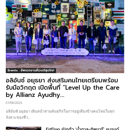
Events : อัพเดตงานอีเวนต์สุดปัง!
อลิอันซ์ อยุธยา ส่งเสริมคนไทยเตรียมพร้อม
รับมือวิกฤต เปิดพื้นที่ “Level Up the Care
by Allianz Ayudhy...
07/08/2026
อลิอันซ์ อยุธยา เดินหน้าสานพันธกิจในการอยู่เคียงข้างคนไทยในทุก
จังหวะของชีว...
FitFlop เปิดตัว ‘น้ำตาล-ทิพนารี’ แบรนด์