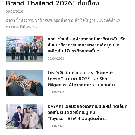
Brand Thailand 2026” ต่อเนื่อง...
06/08/2026
ออรา น้ำแร่ธรรมชาติ 100% ตอกย้ำความสำเร็จในฐานะแบรนด์น้ำแร่
ธรรมชาติที่ครอง...
ททท. ร่วมกับ จุฬาลงกรณ์มหาวิทยาลัย จัด
สัมมนาวิชาการและการตลาดเชิงรุก แนะ
เคล็ดลับปรับธุรกิจท่องเที่ยว...
05/08/2026
Levi’s® เปิดตัวแคมเปญ “Keep it
Loose.” นำโดย ROSÉ และ Shai
Gilgeous-Alexander ถ่ายทอดนิย...
05/08/2026
KAYAKI เฉลิมฉลองเดสติเนชั่นใหม่ ที่ดิเอ็มค
วอเทียร์เปิดตัวเซ็ตเมนูใหม่
‘Toyosu’ เสิร์ฟ 4 วัตถุดิบล้ำค...
05/08/2026