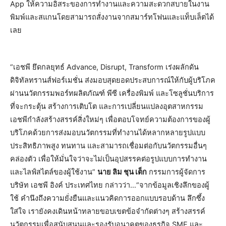
App ให้ความอิสระของการทำงานและความสะดวกสบายในงาน
พิมพ์และสแกนโดยสามารถสั่งงานจากสมาร์ทโฟนและแท็บเล็ตได้
เลย
“เอชพี ยึดกลยุทธ์ Advance, Disrupt, Transform เร่งผลักดัน
ดิจิทัลทรานส์ฟอร์เมชั่น ส่งมอบสุดยอดประสบการณ์ให้กับผู้บริโภค
ผ่านนวัตกรรมพอร์ทผลิตภัณฑ์ พีซี เครื่องพิมพ์ และโซลูชั่นบริการ
ที่จะกระตุ้น สร้างการเติบโต และการเปลี่ยนแปลงอุตสาหกรรม
เอชพีกำลังสร้างสรรค์สิ่งใหม่ๆ เพื่อตอบโจทย์ความต้องการของผู้
บริโภคด้วยการส่งมอบนวัตกรรมที่ทำงานได้หลากหลายรูปแบบ
ประสิทธิภาพสูง ทนทาน และสามารถเชื่อมต่อกับนวัตกรรมอื่นๆ
คล่องตัว เพื่อให้มั่นใจว่าจะไม่เป็นอุปสรรคต่อรูปแบบการทำงาน
และไลฟ์สไตล์ของผู้ใช้งาน”
นาย ลิม ชุน เต็ก
กรรมการผู้จัดการ
บริษัท เอชพี อิงค์ ประเทศไทย กล่าวว่า…“จากข้อมูลเชิงลึกของผู้
ใช้ คำนึงถึงความยั่งยืนและแนวคิดการออกแบบรอบด้าน ลึกซึ้ง
ใส่ใจ เรายังคงเดินหน้าทลายขอบเขตข้อจำกัดต่างๆ สร้างสรรค์
นวัตกรรมเพื่อสนับสนุนและรองรับอนาคตของธุรกิจ SME และ