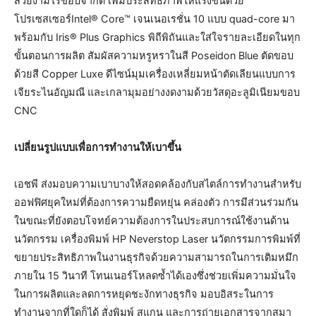
สวยงามไร้ขอบจำกัด เพิ่มประสิทธิภาพให้แรงขึ้นด้วย
โปรเซสเซอร์Intel® Core™ เจนเนอเรชั่น 10 แบบ quad-core มา
พร้อมกับ Iris® Plus Graphics พิถีพิถันและใส่ใจรายละเอียดในทุก
ขั้นตอนการผลิต สัมผัสความหรูหราในสี Poseidon Blue ตัดขอบ
ด้วยสี Copper Luxe ดีไซน์มุมเครื่องเหลี่ยมหน้าตัดเลียนแบบการ
เจียระไนอัญมณี และเกลามุมอย่างงดงามด้วยวัสดุอะลูมิเนียมขอบ
CNC
เปลี่ยนรูปแบบเพื่อการทำงานให้เบาขึ้น
เอชพี ส่งมอบความเบาบางให้สอดคล้องกับสไตล์การทำงานสำหรับ
ออฟฟิศยุคใหม่ที่ต้องการความยืดหยุ่น คล่องตัว การมีส่วนร่วมกัน
ในขณะที่ยังตอบโจทย์ความต้องการในประสบการณ์ใช้งานด้าน
นวัตกรรม เครื่องพิมพ์ HP Neverstop Laser นวัตกรรมการพิมพ์ที่
ขยายประสิทธิภาพในงานธุรกิจด้วยความสามารถในการเติมหมึก
ภายใน 15 วินาที โทนเนอร์โหลดซ้ำได้เองซึ่งช่วยเพิ่มความมั่นใจ
ในการผลิตและลดการหยุดชะงักทางธุรกิจ มอบอิสระในการ
ทำงานจากที่ใดก็ได้ สั่งพิมพ์ สแกน และการถ่ายเอกสารจากสมา