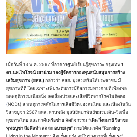
เมื่อวันที่ 13 พ.ค. 2567 ที่อาคารศูนย์เรียนรู้สุขภาวะ กรุงเทพฯ
ดร.นพ.ไพโรจน์ เสาน่วม รองผู้จัดการกองทุนสนับสนุนการสร้าง
เสริมสุขภาพ (สสส.)
กล่าวว่า สสส. มุ่งส่งเสริมให้ประชาชน มี
สุขภาพที่ดี โดยเฉพาะเพิ่มระดับการมีกิจกรรมทางกายที่เพียงพอ
ลดพฤติกรรมเนือยนิ่ง ลดเสี่ยงป่วยและเสียชีวิตจากโรคไม่ติดต่อ
(
NCDs) สาเหตุการหลักในการเสียชีวิตของคนไทย และเนื่องในวัน
วิสาขบูชา 2567 สสส. สานพลัง มูลนิธิสมาพันธ์ชมรมเดิน-วิ่งเพื่อ
สุขภาพไทย และภาคีเครือข่าย จัดกิจกรรม
“เดิน วิ่งสมาธิ วิสาขะ
พุทธบูชา ถือศีลห้า ลด ละ อบายมุข”
ภายใต้แนวคิด “Running
Living in the Moment : จิตแข็งแกร่ง อยู่ในร่างกายที่แข็งแรง”