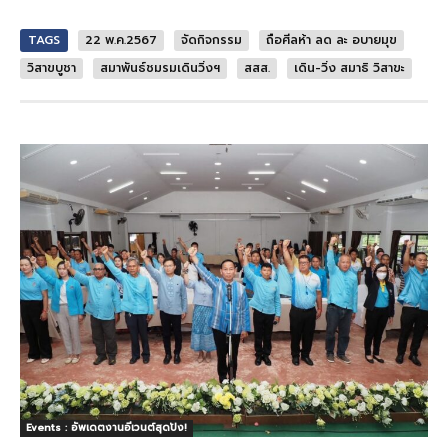
TAGS
22 พ.ค.2567
จัดกิจกรรม
ถือศีลห้า ลด ละ อบายมุข
วิสาขบูชา
สมาพันธ์ชมรมเดินวิ่งฯ
สสส.
เดิน-วิ่ง สมาธิ วิสาขะ
Events : อัพเดตงานอีเวนต์สุดปัง!