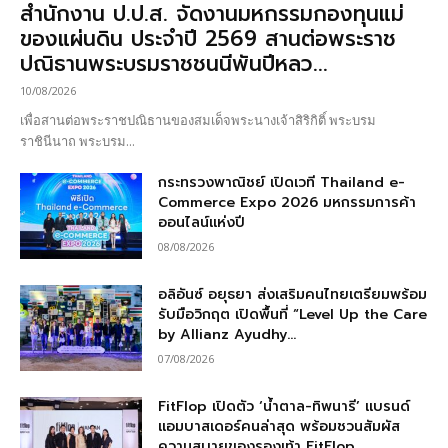
สำนักงาน ป.ป.ส. จัดงานมหกรรมกองทุนแม่
ของแผ่นดิน ประจำปี 2569 สานต่อพระราช
ปณิธานพระบรมราชชนนีพันปีหลว...
10/08/2026
เพื่อสานต่อพระราชปณิธานของสมเด็จพระนางเจ้าสิริกิติ์ พระบรม
ราชินีนาถ พระบรม...
กระทรวงพาณิชย์ เปิดเวที Thailand e-
Commerce Expo 2026 มหกรรมการค้า
ออนไลน์แห่งปี
08/08/2026
อลิอันซ์ อยุธยา ส่งเสริมคนไทยเตรียมพร้อม
รับมือวิกฤต เปิดพื้นที่ “Level Up the Care
by Allianz Ayudhy...
07/08/2026
FitFlop เปิดตัว ‘น้ำตาล-ทิพนารี’ แบรนด์
แอมบาสเดอร์คนล่าสุด พร้อมชวนสัมผัส
ความสบายของรองเท้า FitFlop ...