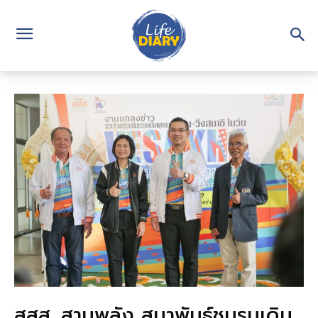
สสส. สานพลัง สมาพันธ์ชมรมเดิน