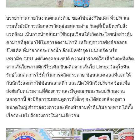
บรรยากาศภายในงานตกแต่งด้วย ของใช้ของรีไซเคิล ทั่วบริเวณ
รวมทั้งยังมีการเลือกสรรวัสดุย่อยสลายง่าย วัสดุที่เป็นมิตรกับสิ่ง
แวดล้อม เน้นการนำกลับมาใช้หมุนเวียนให้เกิดประโยชน์อย่างคุ้ม
ค่ามากที่สุด มาใช้ในการจัดงาน อาทิ เหรียญรางวัลซิงค์อัลลอย
รีไซเคิล ที่มาจากกระป๋องน้ำ ล้อแม็คชำรุด เมนบอร์ด หรือ
เซรามิค CPU แต่ยังคงคอนเซปต์ ความน่ารักสดใส เสื้อวิ่งดะที่ผลิต
จากเส้นใยพลาสติกรีไซเคิล บิบผลิตจากเส้นใย Limex วัสดุใยหิน
รักษ์โลกลดการใช้น้ำในการผลิตกระดาษ ช้อนสแตนเลสที่แจกให้
กับนักวิ่งลดการใช้ช้อนพลาสติก และเปิดให้นักวิ่งบริจาคช้อนเพื่อ
ส่งต่อกับหน่วยงานที่ต้องการ และมีจุดแยกขยะรอบบริเวณงาน
นอกจากนี้ ยังมีกิจกรรมสอนดูดาวที่เด็กๆ จะได้ส่องกล้องดูดาว
ขนาดใหญ่ สำรวจดวงดาวและท้องฟ้ายามค่ำคืนริมชายหาด ได้ทั้ง
เรื่องทะเลไปถึงดวงดาวในงานเดียวกัน