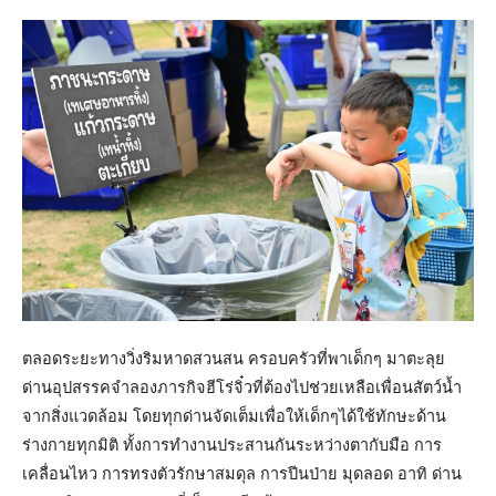
ตลอดระยะทางวิ่งริมหาดสวนสน ครอบครัวที่พาเด็กๆ มาตะลุย
ด่านอุปสรรคจำลองภารกิจฮีโร่จิ๋วที่ต้องไปช่วยเหลือเพื่อนสัตว์น้ำ
จากสิ่งแวดล้อม โดยทุกด่านจัดเต็มเพื่อให้เด็กๆได้ใช้ทักษะด้าน
ร่างกายทุกมิติ ทั้งการทำงานประสานกันระหว่างตากับมือ การ
เคลื่อนไหว การทรงตัวรักษาสมดุล การปีนป่าย มุดลอด อาทิ ด่าน