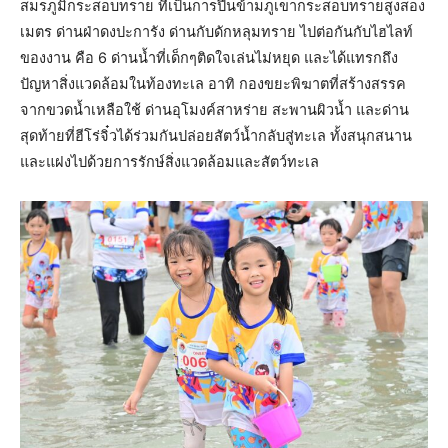
สมรภูมิกระสอบทราย ที่เป็นการปีนข้ามภูเขากระสอบทรายสูงสอง
เมตร ด่านฝ่าดงปะการัง ด่านกับดักหลุมทราย ไปต่อกันกับไฮไลท์
ของงาน คือ 6 ด่านน้ำที่เด็กๆติดใจเล่นไม่หยุด และได้แทรกถึง
ปัญหาสิ่งแวดล้อมในท้องทะเล อาทิ กองขยะพิฆาตที่สร้างสรรค
จากขวดน้ำเหลือใช้ ด่านอุโมงค์สาหร่าย สะพานผิวน้ำ และด่าน
สุดท้ายที่ฮีโร่จิ๋วได้ร่วมกันปล่อยสัตว์น้ำกลับสู่ทะเล ทั้งสนุกสนาน
และแฝงไปด้วยการรักษ์สิ่งแวดล้อมและสัตว์ทะเล