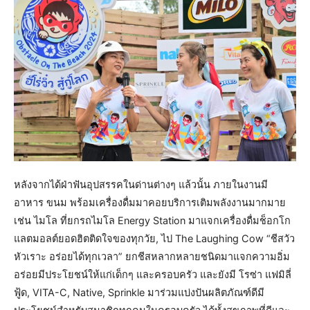
หลังจากได้ฝ่าฟันอุปสรรคในด่านต่างๆ แล้วนั้น ภายในงานมี
อาหาร ขนม พร้อมเครื่องดื่มมาคอยบริการเติมพลังงานมากมาย
เช่น ไมโล ที่ยกรถไมโล Energy Station มาแจกเครื่องดื่มช็อกโก
แลตมอลต์ยอดฮิตติดใจของทุกวัย, ไป The Laughing Cow “ชีสวัว
หัวเราะ อร่อยได้ทุกเวลา” ยกชีสหลากหลายชนิดมาแจกความอิ่ม
อร่อยมีประโยชน์ให้แก่เด็กๆ และครอบครัว และยังมี โรซ่า แฟมิลี่
ฟู้ด, VITA-C, Native, Sprinkle มาร่วมแบ่งปันผลิตภัณฑ์ดีมี