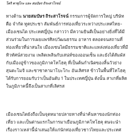
โคริ คาซุโกะ และ สมบัษร ถิระสาโรจน์
ทางด้าน
นายสมบัษร ถิระสาโรจน์
กรรมการผู้จัดการใหญ่ บริษัท
ตือ จำกัด ทูตประชา สัมพันธ์การท่องเที่ยวระหว่างประเทศไทย-
เมืองเซนได ประเทศญี่ปุ่น กล่าวว่า มีความยินดีเป็นอย่างยิ่งที่ได้มี
ส่วนร่วมในการเผยแพร่ศิลปวัฒนธรรม อาหาร ตลอดจนสถานที่
ท่องเที่ยวที่น่าสนใจ เมืองเซนไดมีธรรมชาติและแหล่งท่องเที่ยวที่มี
ทิวทัศน์สวยงาม เพลิดเพลินกับเสน่ห์ของออนเซ็น และยังได้สัมผัส
กับเมืองอู่ข้าวของภูมิภาคโทโฮคุ ที่เป็นต้นกำเนิดของลิ้นวัวย่าง
สุนดะโมจิ และซาซาคามาโบะโกะ อันเลิศรส ข้าวในพื้นที่โทโฮคุ
ได้รับการยอมรับว่าเป็นอันดับ 1 ในประเทศญี่ปุ่น ดังนั้น สาเกที่ผลิต
ในภูมิภาคนี้จึงเป็นสาเกที่เลิศรส
เมืองเซนไดยังถือเป็นจุดหมายปลายทางที่น่าค้นหาของนักท่อง
เที่ยว และเป็นด่านแรกในการมาเยือนภูมิภาคโทโฮคุ ตนจะนำ
เรื่องราวเหล่านี้นำเสนอให้แก่นักท่องเที่ยวชาวไทยและประเทศ