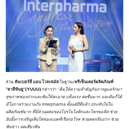
ส่วน
คิมเบอร์ลี่ แอน โวลเทมัส
ในฐานะ
พรีเซ็นเตอร์ผลิตภัณฑ์
“ยาสีฟันยู”(YUUU)
กล่าวว่า
“คิมให้ความสำคัญกับการดูแลรักษา
สุขภาพช่องปากและฟันให้สะอาด แข็งแรง สดชื่นมาก และคิมก็ได้
มีโอกาสร่วมงานกับ Interpharma ตั้งแต่ปีที่แล้ว ประทับใจใน
ผลิตภัณฑ์มาก ที่มีส่วนผสมของโปรไบโอติกและโพรพอลิส ช่วย
ยับยั้งการเจริญเติบโตของแบคทีเรียก่อโรค ช่วยลดกลิ่นปาก ช่วย
ฟันขาว ลดเสียวฟัน