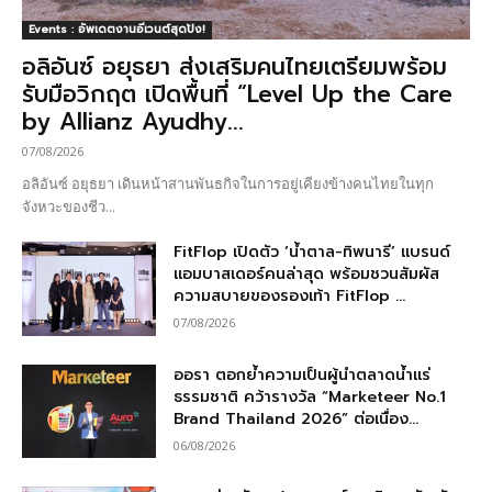
Events : อัพเดตงานอีเวนต์สุดปัง!
อลิอันซ์ อยุธยา ส่งเสริมคนไทยเตรียมพร้อม
รับมือวิกฤต เปิดพื้นที่ “Level Up the Care
by Allianz Ayudhy...
07/08/2026
อลิอันซ์ อยุธยา เดินหน้าสานพันธกิจในการอยู่เคียงข้างคนไทยในทุก
จังหวะของชีว...
FitFlop เปิดตัว ‘น้ำตาล-ทิพนารี’ แบรนด์
แอมบาสเดอร์คนล่าสุด พร้อมชวนสัมผัส
ความสบายของรองเท้า FitFlop ...
07/08/2026
ออรา ตอกย้ำความเป็นผู้นำตลาดน้ำแร่
ธรรมชาติ คว้ารางวัล “Marketeer No.1
Brand Thailand 2026” ต่อเนื่อง...
06/08/2026