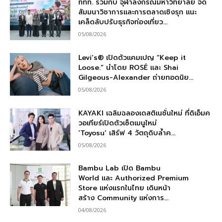
ททท. ร่วมกับ จุฬาลงกรณ์มหาวิทยาลัย จัด
สัมมนาวิชาการและการตลาดเชิงรุก แนะ
เคล็ดลับปรับธุรกิจท่องเที่ยว...
05/08/2026
Levi’s® เปิดตัวแคมเปญ “Keep it
Loose.” นำโดย ROSÉ และ Shai
Gilgeous-Alexander ถ่ายทอดนิย...
05/08/2026
KAYAKI เฉลิมฉลองเดสติเนชั่นใหม่ ที่ดิเอ็มค
วอเทียร์เปิดตัวเซ็ตเมนูใหม่
‘Toyosu’ เสิร์ฟ 4 วัตถุดิบล้ำค...
05/08/2026
Bambu Lab เปิด Bambu
World และ Authorized Premium
Store แห่งแรกในไทย เดินหน้า
สร้าง Community แห่งการ...
04/08/2026