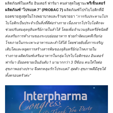
ผลิตภัณฑ์ในเครือ อินเตอร์ ฟาร์มา คนล่าสุดในฐานะ
พรีเซ็นเตอร์
ผลิตภัณฑ์ “โปรแบค 7” (PROBAC 7)
ผลิตภัณฑ์โปรไบโอติกที่มี
ยอดขายสูงสุดในโรงพยาบาลและร้านขายยา
“การรับประทานโปร
ไบโอติกเป็นประจำเป็นสิ่งที่ดีต่อร่างกาย เนื่องจากโปรไบโอติกจะ
ช่วยปรับสมดุลจุลินทรีย์ภายในลำไส้ โดยเพิ่มจำนวนจุลินทรีย์ชนิดดี
ส่งเสริมการทำงานของระบบย่อยอาหาร ช่วยกำจัดแบคทีเรียก่อ
โรคภายในกระเพาะอาหารและลำไส้ได้ โดยช่วยยับยั้งการเจริญ
เติบโตและหยุดการสร้างสารพิษของจุลินทรีย์ก่อโรคภายใน
ร่างกาย ผลิตภัณฑ์เสริมอาหารในกลุ่มโปรไบโอติกของ อินเตอร์
ฟาร์มา มียอดขายเป็นอันดับ 1 มามากกว่า 3 ปีซ้อน คนใส่ใจต่อ
สุขภาพอย่างปราง จึงตกหลุมรักโปรแบค7 สุดตัว สุขภาพดีมีสุขได้
ทั้งครอบครัวค่ะ”