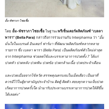
อั้ม-พัชราภา ไชยเชื้อ
โดย
อั้ม-พัชราภา ไชยเชื้อ
ในฐานะ
พรีเซ็นเตอร์ผลิตภัณฑ์ “เบลลา
พารา” (Bella Para)
กล่าวถึงการร่วมงานกับ Interpharma ว่า
“อั้ม
มั่นใจในแบรนด์ อินเตอร์ ฟาร์มา ที่พัฒนาผลิตภัณฑ์หลากหลาย
รายการ ซึ่ง เบลลา พารา (Bella Para) เป็นผลิตภัณฑ์ตัวใหม่ล่าสุด
จาก Interpharma ช่วยลดไข้และบรรเทาอาการปวดทั้ง 7 ได้แก่
ปวดหัว ปวดหลัง ปวดฟัน ปวดข้อ ปวดกล้ามเนื้อ ปวดประจำเดือน
และปวดเมื่อยจากไข้หวัด สรรพคุณครบจบในเม็ดเดียว เป็นยาที่
ควรมีไว้ในตู้ยาสามัญประจำบ้าน ติดตู้ ติดตัว สยบทุกความเจ็บปวด
เกิดอาการปวดครั้งใด นำมารับประทานบรรเทาอาการปวดให้ดีขึ้น
ได้เลยค่ะ”