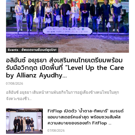
Events : อัพเดตงานอีเวนต์สุดปัง!
อลิอันซ์ อยุธยา ส่งเสริมคนไทยเตรียมพร้อม
รับมือวิกฤต เปิดพื้นที่ “Level Up the Care
by Allianz Ayudhy...
07/08/2026
อลิอันซ์ อยุธยา เดินหน้าสานพันธกิจในการอยู่เคียงข้างคนไทยในทุก
จังหวะของชีว...
FitFlop เปิดตัว ‘น้ำตาล-ทิพนารี’ แบรนด์
แอมบาสเดอร์คนล่าสุด พร้อมชวนสัมผัส
ความสบายของรองเท้า FitFlop ...
07/08/2026