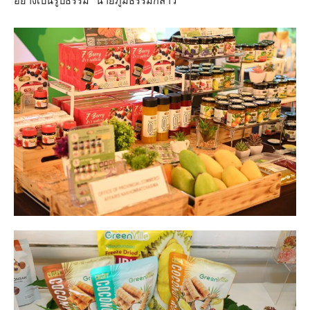
อย่างเป็นรูปธรรม” นายภูมิธรรมกล่าว