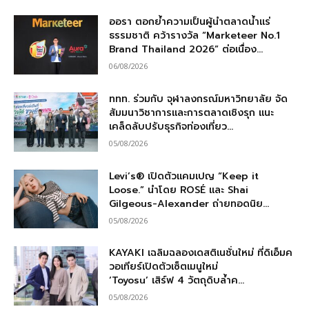
ออรา ตอกย้ำความเป็นผู้นำตลาดน้ำแร่
ธรรมชาติ คว้ารางวัล “Marketeer No.1
Brand Thailand 2026” ต่อเนื่อง...
06/08/2026
ททท. ร่วมกับ จุฬาลงกรณ์มหาวิทยาลัย จัด
สัมมนาวิชาการและการตลาดเชิงรุก แนะ
เคล็ดลับปรับธุรกิจท่องเที่ยว...
05/08/2026
Levi’s® เปิดตัวแคมเปญ “Keep it
Loose.” นำโดย ROSÉ และ Shai
Gilgeous-Alexander ถ่ายทอดนิย...
05/08/2026
KAYAKI เฉลิมฉลองเดสติเนชั่นใหม่ ที่ดิเอ็มค
วอเทียร์เปิดตัวเซ็ตเมนูใหม่
‘Toyosu’ เสิร์ฟ 4 วัตถุดิบล้ำค...
05/08/2026