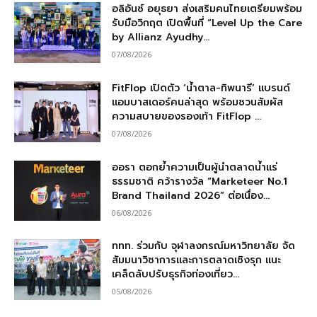
อลิอันซ์ อยุธยา ส่งเสริมคนไทยเตรียมพร้อม
รับมือวิกฤต เปิดพื้นที่ “Level Up the Care
by Allianz Ayudhy...
07/08/2026
FitFlop เปิดตัว ‘น้ำตาล-ทิพนารี’ แบรนด์
แอมบาสเดอร์คนล่าสุด พร้อมชวนสัมผัส
ความสบายของรองเท้า FitFlop ...
07/08/2026
ออรา ตอกย้ำความเป็นผู้นำตลาดน้ำแร่
ธรรมชาติ คว้ารางวัล “Marketeer No.1
Brand Thailand 2026” ต่อเนื่อง...
06/08/2026
ททท. ร่วมกับ จุฬาลงกรณ์มหาวิทยาลัย จัด
สัมมนาวิชาการและการตลาดเชิงรุก แนะ
เคล็ดลับปรับธุรกิจท่องเที่ยว...
05/08/2026