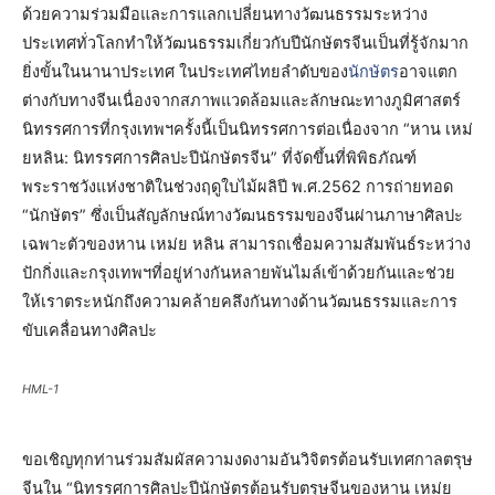
ด้วยความร่วมมือและการแลกเปลี่ยนทางวัฒนธรรมระหว่าง
ประเทศทั่วโลกทำให้วัฒนธรรมเกี่ยวกับปีนักษัตรจีนเป็นที่รู้จักมาก
ยิ่งขั้นในนานาประเทศ ในประเทศไทยลำดับของ
นักษัตร
อาจแตก
ต่างกับทางจีนเนื่องจากสภาพแวดล้อมและลักษณะทางภูมิศาสตร์
นิทรรศการที่กรุงเทพฯครั้งนี้เป็นนิทรรศการต่อเนื่องจาก “หาน เหม่
ยหลิน: นิทรรศการศิลปะปีนักษัตรจีน” ที่จัดขึ้นที่พิพิธภัณฑ์
พระราชวังแห่งชาติในช่วงฤดูใบไม้ผลิปี พ.ศ.2562 การถ่ายทอด
“นักษัตร” ซึ่งเป็นสัญลักษณ์ทางวัฒนธรรมของจีนผ่านภาษาศิลปะ
เฉพาะตัวของหาน เหม่ย หลิน สามารถเชื่อมความสัมพันธ์ระหว่าง
ปักกิ่งและกรุงเทพฯที่อยู่ห่างกันหลายพันไมล์เข้าด้วยกันและช่วย
ให้เราตระหนักถึงความคล้ายคลึงกันทางด้านวัฒนธรรมและการ
ขับเคลื่อนทางศิลปะ
HML-1
ขอเชิญทุกท่านร่วมสัมผัสความงดงามอันวิจิตรต้อนรับเทศกาลตรุษ
จีนใน “นิทรรศการศิลปะปีนักษัตรต้อนรับตรุษจีนของหาน เหม่ย