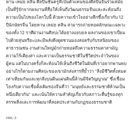
หาน เหม่ย หลิน ศิลปินชั้นครูที่เป็นตัวแทนของศิลปินจีนร่วมสมัย
เป็นที่รู้จักจากผลงานที่สื่อให้เห็นถึงวัฒนธรรมจีนและสะท้อนถึง
ความเป็นไปของโลกใบนี้ ด้วยความเข้าใจอย่างลึกซึ้งเกี่ยวกับ 12
ปีนักษัตรจีน โดยหาน เหม่ย หลิน สามารถถ่ายทอดลักษณะเฉพาะ
ของทั้ง 12 ราศีผ่านงานศิลปะได้อย่างแยบยล ผลงานของเขาเปี่ยม
ไปด้วยสุนทรียะและมีพลังดึงดูดชวนมองสอดรับกับรสนิยมของ
สาธารณชน งานส่วนใหญ่มักถ่ายทอดถึงความธรรมดาสามัญ
ความไร้เดียงสา และความเป็นธรรมชาติในชีวิตประจำวันของ
ผู้คน แต่ในบางครั้งก็สะท้อนให้เห็นถึงชีวิตในฝันที่เราอยากพานพบ
อย่างไรก็ตามงานศิลปะของเขามักส่งสารที่ย้ำว่า “สิ่งมีชีวิตทั้งหมด
เท่าเทียมกันและทุกสิ่งบนผืนแผ่นดินนี้ล้วนมีจิตวิญญาณ” ซึ่งเชื่อม
โยงกับความเชื่อดั้งเดิมของจีนที่ว่า “มนุษย์และธรรมชาติล้วนเป็น
หนึ่งเดียวกัน” และเน้นให้ความสำคัญเกี่ยวกับสภาวะตื่นรู้ของทุก
สรรพสิ่งและการพัฒนาที่สอดประสานกับกฏของธรรมชาติ
HML-3