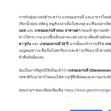
การจับคู่อย่างลงตัวระหว่าง แกลนมอเรนจี และอาหารไทยตำรั
เรียกน้ำย่อย สลัดปู หมูสับปลาเค็มใบชะพลู มะเฟืองปลาเห็ดโค
นอล
และ
เกลนมอเรนจี เดอะ ลาซานตา
ก่อนเข้าสู่จานหลั
ขาวใส่กระวาน แกงขี้เหล็กปลาทะเลย่างถ่าน เคียงด้วยผัก
ตา รูบัน
และ
เกลนมอเรนจี 18 ปี
จากนั้นจะทำการเสิร์ฟ
เกล
เมนูของหวาน ซึ่งเป็นไอศกรีมงาและข้าวเกรียบงาน้ำตาลอ้อ
ค่ำคืนอันอิ่มเอม
นับเป็นการพิสูจน์ให้เห็นแล้วว่า
เกลนมอเรนจี (Glenmoran
รสชาติกับอาหารไทยจนได้ความรู้สึกพิเศษและความประทั
สอบถามรายละเอียดเพิ่มเติม
https://www.glenmorangie