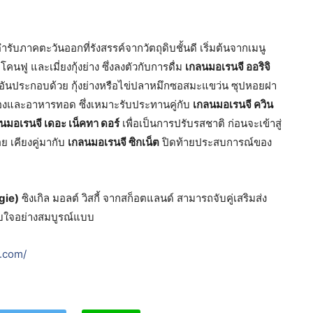
บภาคตะวันออกที่รังสรรค์จากวัตถุดิบชั้นดี เริ่มต้นจากเมนู
นฟู และเมี่ยงกุ้งย่าง ซึ่งลงตัวกับการดื่ม
เกลนมอเรนจี ออริจิ
ก อันประกอบด้วย กุ้งย่างหรือไข่ปลาหมึกซอสมะแขว่น ซุปหอยฝา
ดองและอาหารทอด ซึ่งเหมาะรับประทานคู่กับ
เกลนมอเรนจี ควิน
นมอเรนจี เดอะ เน็คทา ดอร์
เพื่อเป็นการปรับรสชาติ ก่อนจะเข้าสู่
ย เคียงคู่มากับ
เกลนมอเรนจี ซิกเน็ต
ปิดท้ายประสบการณ์ของ
gie)
ซิงเกิล มอลต์ วิสกี้ จากสก็อตแลนด์ สามารถจับคู่เสริมส่ง
บใจอย่างสมบูรณ์แบบ
.com/