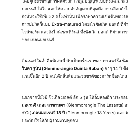
โดยผู้เชี่ยวชาญการผลิตวิสกี้ นำภูมิปัญญาแบบดั้งเดิมมาผสาน
มอเรนจี ใส่ใจ และให้ความสำคัญมากที่สุดคือ การเลือกถังไม้โ
ถังนั้นจะใช้เพียง 2 ครั้งเท่านั้น เพื่อรักษาความเข้มข้นของ
การบ่มวิสกี้แบบ Extra-matured โดยนำ ซิงเกิล มอลต์ ที่ผ่าน
ไวน์พอร์ต และถังไวน์เซาเทิร์นส์ ซึ่งซิงเกิล มอลต์ ที่ผ่าน
ของ เกลนมอเรนจี
ดินเนอร์ในค่ำคืนพิเศษนี้ นับเป็นครั้งแรกของการแพร์ริ่ง 
วินตา รูบัน (Glenmorangie Quinta Ruban)
อายุ 14 ปี ซ
นานขึ้นอีก 2 ปี จนได้กลิ่นส้มและรสชาติของดาร์กช็อคโกแลต
นอกจากนี้ยังมี ซิงเกิล มอลต์ อีก 5 รุ่น ให้ลิ้มลองอีก ประก
มอเรนจี เดอะ ลาซานตา
(Glenmorangie The Lasanta)
เ
d’Or)
เกลนมอเรนจี 18 ปี
(Glenmorangie 18 Years) และ
เ
ประทับใจให้กับผู้ร่วมงานทุกคน