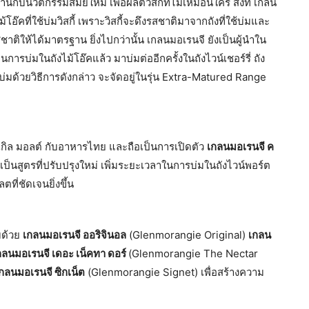
กับนวัตกรรมสมัยใหม่ เพื่อผลิตวิสกี้ที่ไม่เหมือนใคร สิ่งที่ เกลน
อ๊คที่ใช้บ่มวิสกี้ เพราะวิสกี้จะดึงรสชาติมาจากถังที่ใช้บ่มและ
รสชาติให้ได้มาตรฐาน ยิ่งไปกว่านั้น เกลนมอเรนจี ยังเป็นผู้นำใน
การบ่มในถังไม้โอ๊คแล้ว มาบ่มต่ออีกครั้งในถังไวน์เชอร์รี่ ถัง
การบ่มด้วยวิธีการดังกล่าว จะจัดอยู่ในรุ่น Extra-Matured Range
ซิงเกิล มอลต์ กับอาหารไทย และถือเป็นการเปิดตัว
เกลนมอเรนจี ค
ึ่งเป็นสูตรที่ปรับปรุงใหม่ เพิ่มระยะเวลาในการบ่มในถังไวน์พอร์ต
ที่ชัดเจนยิ่งขึ้น
อบด้วย
เกลนมอเรนจี ออริจินอล
(Glenmorangie Original)
เกลน
กลนมอเรนจี เดอะ เน็คทา ดอร์
(Glenmorangie The Nectar
กลนมอเรนจี ซิกเน็ต
(Glenmorangie Signet) เพื่อสร้างความ