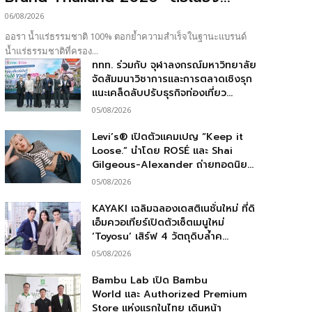
06/08/2026
ออรา น้ำแร่ธรรมชาติ 100% ตอกย้ำความสำเร็จในฐานะแบรนด์
น้ำแร่ธรรมชาติที่ครอง...
ททท. ร่วมกับ จุฬาลงกรณ์มหาวิทยาลัย
จัดสัมมนาวิชาการและการตลาดเชิงรุก
แนะเคล็ดลับปรับธุรกิจท่องเที่ยว...
05/08/2026
Levi’s® เปิดตัวแคมเปญ “Keep it
Loose.” นำโดย ROSÉ และ Shai
Gilgeous-Alexander ถ่ายทอดนิย...
05/08/2026
KAYAKI เฉลิมฉลองเดสติเนชั่นใหม่ ที่ดิ
เอ็มควอเทียร์เปิดตัวเซ็ตเมนูใหม่
‘Toyosu’ เสิร์ฟ 4 วัตถุดิบล้ำค...
05/08/2026
Bambu Lab เปิด Bambu
World และ Authorized Premium
Store แห่งแรกในไทย เดินหน้า