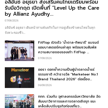
อลิอันซ์ อยุธยา ส่งเสริมคนไทยเตรียมพร้อม
รับมือวิกฤต เปิดพื้นที่ “Level Up the Care
by Allianz Ayudhy...
07/08/2026
อลิอันซ์ อยุธยา เดินหน้าสานพันธกิจในการอยู่เคียงข้างคนไทยในทุก
จังหวะของชีว...
FitFlop เปิดตัว ‘น้ำตาล-ทิพนารี’ แบรนด์
แอมบาสเดอร์คนล่าสุด พร้อมชวนสัมผัส
ความสบายของรองเท้า FitFlop ...
07/08/2026
ออรา ตอกย้ำความเป็นผู้นำตลาดน้ำแร่
ธรรมชาติ คว้ารางวัล “Marketeer No.1
Brand Thailand 2026” ต่อเนื่อง...
06/08/2026
ททท. ร่วมกับ จุฬาลงกรณ์มหาวิทยาลัย จัด
สัมมนาวิชาการและการตลาดเชิงรุก แนะ
เคล็ดลับปรับธุรกิจท่องเที่ยว...