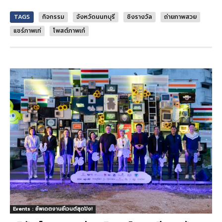
TAGS
กิจกรรม
จังหวัดนนทบุรี
ชิงรางวัล
ถ่ายภาพสวย
แชร์ภาพเท่
โพสต์ภาพเก๋
Events : อัพเดตงานอีเวนต์สุดปัง!