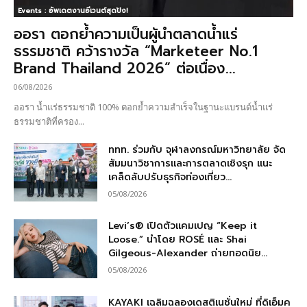
Events : อัพเดตงานอีเวนต์สุดปัง!
ออรา ตอกย้ำความเป็นผู้นำตลาดน้ำแร่
ธรรมชาติ คว้ารางวัล “Marketeer No.1
Brand Thailand 2026” ต่อเนื่อง...
06/08/2026
ออรา น้ำแร่ธรรมชาติ 100% ตอกย้ำความสำเร็จในฐานะแบรนด์น้ำแร่
ธรรมชาติที่ครอง...
ททท. ร่วมกับ จุฬาลงกรณ์มหาวิทยาลัย จัด
สัมมนาวิชาการและการตลาดเชิงรุก แนะ
เคล็ดลับปรับธุรกิจท่องเที่ยว...
05/08/2026
Levi’s® เปิดตัวแคมเปญ “Keep it
Loose.” นำโดย ROSÉ และ Shai
Gilgeous-Alexander ถ่ายทอดนิย...
05/08/2026
KAYAKI เฉลิมฉลองเดสติเนชั่นใหม่ ที่ดิเอ็มค