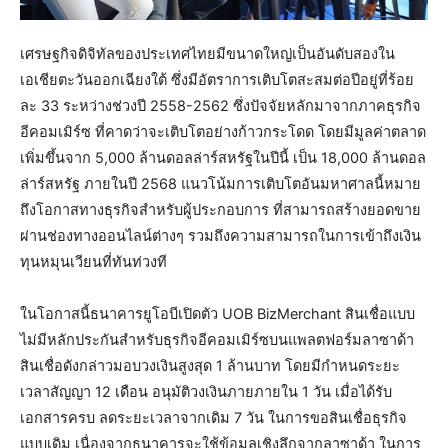
เศรษฐกิจดิจิทัลของประเทศไทยมีขนาดใหญ่เป็นอันดับสองใน
เอเชียตะวันออกเฉียงใต้ ซึ่งมีอัตราการเติบโตสะสมต่อปีอยู่ที่ร้อย
ละ 33 ระหว่างช่วงปี 2558-2562 ซึ่งปัจจัยหลักมาจากภาคธุรกิจ
อีคอมเมิร์ซ ที่คาดว่าจะเติบโตอย่างก้าวกระโดด โดยมีมูลค่าตลาด
เพิ่มขึ้นจาก 5,000 ล้านดอลล่าร์สหรัฐในปีนี้ เป็น 18,000 ล้านดอล
ล่าร์สหรัฐ ภายในปี 2568 แนวโน้มการเติบโตอันมหาศาลนี้หมาย
ถึงโอกาสทางธุรกิจสำหรับผู้ประกอบการ ที่สามารถสร้างยอดขาย
ผ่านช่องทางออนไลน์ต่างๆ รวมถึงความสามารถในการเข้าถึงเงิน
ทุนหมุนเวียนที่ทันท่วงที
ในโอกาสนี้ธนาคารยูโอบีเปิดตัว UOB BizMerchant สินเชื่อแบบ
ไม่มีหลักประกันสำหรับธุรกิจอีคอมเมิร์ซบนแพลตฟอร์มลาซาด้า
สินเชื่อดังกล่าวมอบวงเงินสูงสุด 1 ล้านบาท โดยมีกำหนดระยะ
เวลาสัญญา 12 เดือน อนุมัติวงเงินภายภายใน 1 วัน เมื่อได้รับ
เอกสารครบ ลดระยะเวลาจากเดิม 7 วัน ในการขอสินเชื่อธุรกิจ
แบบเดิม เนื่องจากธนาคารจะใช้ข้อมูลเชิงลึกจากลาซาด้า ในการ