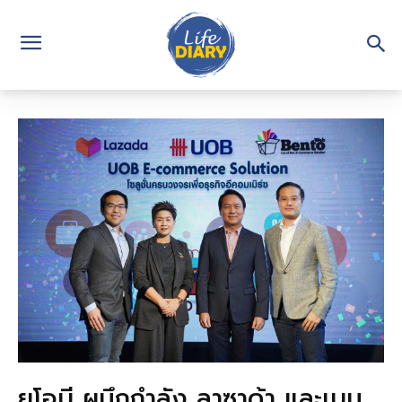
ยูโอบี ผนึกกำลัง ลาซาด้า และเบน