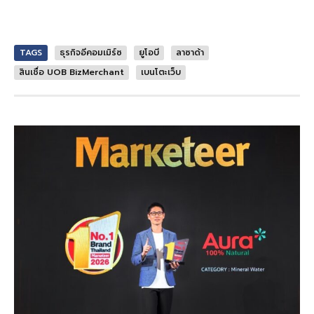
TAGS
ธุรกิจอีคอมเมิร์ซ
ยูโอบี
ลาซาด้า
สินเชื่อ UOB BizMerchant
เบนโตะเว็บ