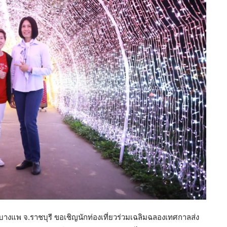
อ.บางแพ จ.ราชบุรี ขอเชิญนักท่องเที่ยวร่วมเฉลิมฉลองเทศกาลส่ง