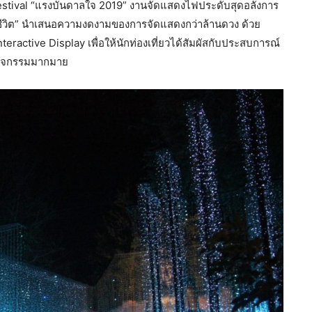
 Festival “แรงบันดาลใจ 2019” งานจัดแสดงไฟประดับสุดอลังการ
งชีวิต” นำเสนอความงดงามของการจัดแสดงกว่าล้านดวง ด้วย
eractive Display เพื่อให้นักท่องเที่ยวได้สัมผัสกับประสบการณ์
กิจกรรมมากมาย