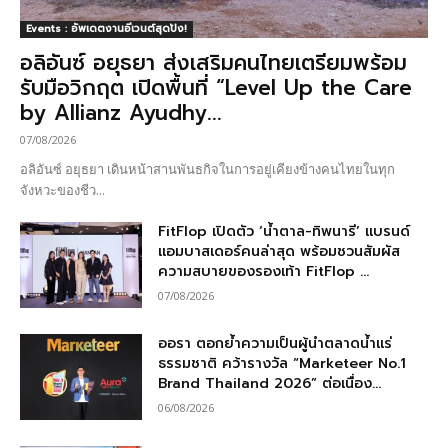
Events : อัพเดตงานอีเวนต์สุดปัง!
อลิอันซ์ อยุธยา ส่งเสริมคนไทยเตรียมพร้อม
รับมือวิกฤต เปิดพื้นที่ “Level Up the Care
by Allianz Ayudhy...
07/08/2026
อลิอันซ์ อยุธยา เดินหน้าสานพันธกิจในการอยู่เคียงข้างคนไทยในทุก
จังหวะของชีว...
FitFlop เปิดตัว ‘น้ำตาล-ทิพนารี’ แบรนด์
แอมบาสเดอร์คนล่าสุด พร้อมชวนสัมผัส
ความสบายของรองเท้า FitFlop ...
07/08/2026
ออรา ตอกย้ำความเป็นผู้นำตลาดน้ำแร่
ธรรมชาติ คว้ารางวัล “Marketeer No.1
Brand Thailand 2026” ต่อเนื่อง...
06/08/2026