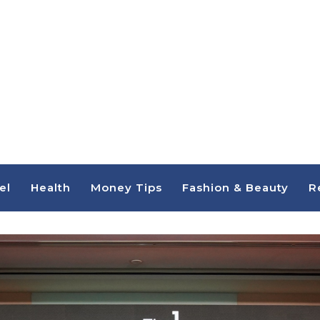
el
Health
Money Tips
Fashion & Beauty
R