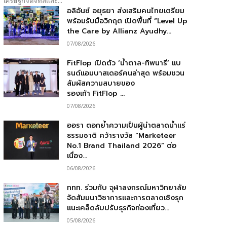
เศรษฐกิจดิจิทัลและ...
อลิอันซ์ อยุธยา ส่งเสริมคนไทยเตรียม
พร้อมรับมือวิกฤต เปิดพื้นที่ “Level Up
the Care by Allianz Ayudhy...
07/08/2026
FitFlop เปิดตัว ‘น้ำตาล-ทิพนารี’ แบ
รนด์แอมบาสเดอร์คนล่าสุด พร้อมชวน
สัมผัสความสบายของ
รองเท้า FitFlop ...
07/08/2026
ออรา ตอกย้ำความเป็นผู้นำตลาดน้ำแร่
ธรรมชาติ คว้ารางวัล “Marketeer
No.1 Brand Thailand 2026” ต่อ
เนื่อง...
06/08/2026
ททท. ร่วมกับ จุฬาลงกรณ์มหาวิทยาลัย
จัดสัมมนาวิชาการและการตลาดเชิงรุก
แนะเคล็ดลับปรับธุรกิจท่องเที่ยว...
05/08/2026