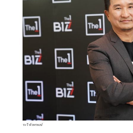
ระวี พัวพรพงษ์