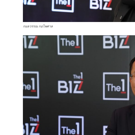
กมลวรรณ กอไพศาล