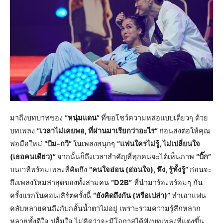
มาถึงบทบาทของ
“หนุ่มแดน”
ที่ขอโชว์ความหล่อแบบเดี่ยวๆ ด้วย
บทเพลง
“เวลาไม่เคยพอ, ที่ผ่านมาเรียกว่าอะไร”
ก่อนส่งต่อให้คุณ
พ่อมือใหม่
“บีม-กวี”
ในเพลงสนุกๆ
“แฟนใครไม่รู้, ไม่เปลี่ยนใจ
(เธอคนเดียว)”
จากนั้นก็ถึงเวลาสำคัญที่ทุกคนจะได้เห็นภาพ
“บิ๊ก”
บนเวทีพร้อมเพลงที่คิดถึง
“คนใจอ่อน (อ่อนใจ), หึง, รู้ทั้งรู้”
ก่อนจะ
ถึงเพลงใหม่ล่าสุดของทั้งสามคน
“D2B”
ที่นำมาร้องพร้อมๆ กัน
ครั้งแรกในคอนเสิร์ตครั้งนี้
“ยังคิดถึงกัน (หรือเปล่า)”
ทำเอาแฟน
คลับหลายคนถึงกับกลั้นน้ำตาไม่อยู่ เพราะรวมความรู้สึกหลาก
หลายทั้งดีใจ ปลื้มใจ ไม่คิดว่าจะมีโอกาสได้ฟังบทเพลงที่แต่งขึ้น