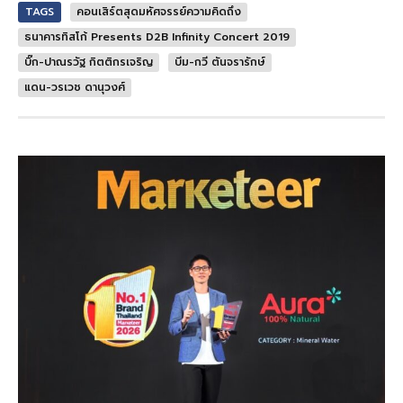
TAGS
คอนเสิร์ตสุดมหัศจรรย์ความคิดถึง
ธนาคารทิสโก้ Presents D2B Infinity Concert 2019
บิ๊ก-ปาณรวัฐ กิตติกรเจริญ
บีม-กวี ตันจรารักษ์
แดน-วรเวช ดานุวงศ์