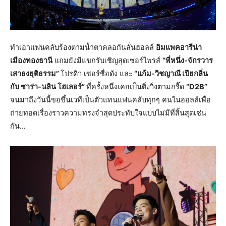
ทำเอาแฟนคลับร้องตามน้ำตาคลอกันลั่นฮอลล์
อิมแพคอารีน่า
เมืองทองธานี
แถมยังมีแขกรับเชิญสุดเซอร์ไพรส์
“พี่หนึ่ง-จักรวาร
เสาธงยุติธรรม”
โปรดิว เซอร์ชื่อดัง และ
“แก้ม-วิชญาณี เปียกลิ่น
กับ ซาร่า-นลิน โฮเลอร์”
ที่ครั้งหนึ่งเคยเป็นติ่งวิ่งตามกรี๊ด
“D2B”
จนมาถึงวันนี้ขอขึ้นเวทีเป็นตัวแทนแฟนคลับทุกๆ คนในฮอลล์เพื่อ
ถ่ายทอดเรื่องราวความทรงจำสุดประทับใจแบบไม่มีที่สิ้นสุดเช่น
กัน…