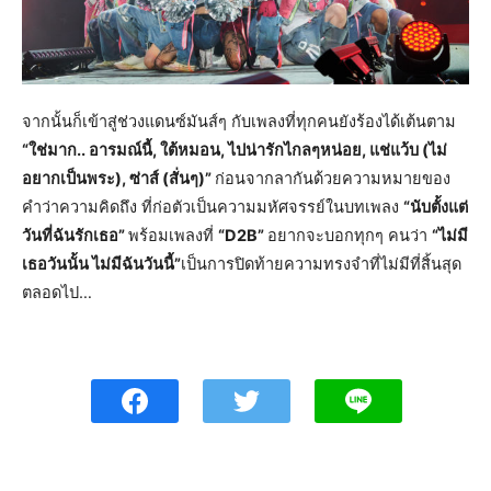
จากนั้นก็เข้าสู่ช่วงแดนซ์มันส์ๆ กับเพลงที่ทุกคนยังร้องได้เต้นตาม
“ใช่มาก.. อารมณ์นี้, ใต้หมอน, ไปน่ารักไกลๆหน่อย, แช่แว้บ (ไม่
อยากเป็นพระ), ซ่าส์ (สั่นๆ)”
ก่อนจากลากันด้วยความหมายของ
คำว่าความคิดถึง ที่ก่อตัวเป็นความมหัศจรรย์ในบทเพลง
“นับตั้งแต่
วันที่ฉันรักเธอ”
พร้อมเพลงที่
“D2B”
อยากจะบอกทุกๆ คนว่า
“ไม่มี
เธอวันนั้น ไม่มีฉันวันนี้”
เป็นการปิดท้ายความทรงจำที่ไม่มีที่สิ้นสุด
ตลอดไป…