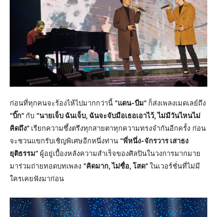
ก่อนที่ทุกคนจะร้องไห้ไปมากกว่านี้
“แดน-บีม”
ก็ส่งเพลงเมดเลย์ถึง
“บิ๊ก”
กับ
“นายเจ็บ ฉันเจ็บ, ฉันจะจับมือเธอเอาไว้, ไม่มีวันไหนไม่
คิดถึง”
เรียกความซึ้งตรึงทุกสายตาทุกความทรงจำกันอีกครั้ง ก่อน
จะชวนแขกรับเชิญพิเศษอีกหนึ่งท่าน
“พี่หนึ่ง-จักรวาร เสาธง
ยุติธรรม”
ผู้อยู่เบื้องหลังความสำเร็จของศิลปินในวงการมากมาย
มาร่วมถ่ายทอดบทเพลง
“คิดมาก, ไม่ซื่อ, โสด”
ในเวอร์ชั่นที่ไม่มี
ใครเคยฟังมาก่อน