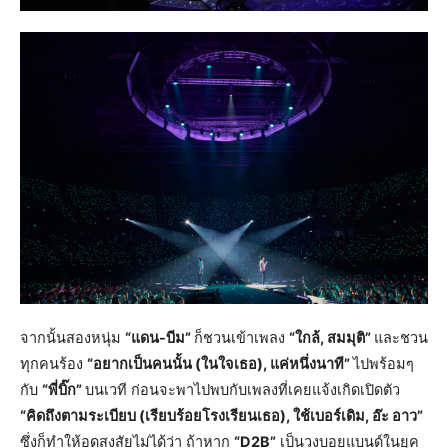
จากนั้นสองหนุ่ม
“แดน-บีม”
ก็ชวนเข้าเพลง
“ใกล้, สมมุติ”
และชวน
ทุกคนร้อง
“อยากเป็นคนนั้น (ในใจเธอ), แค่หนึ่งนาที”
ไปพร้อมๆ
กับ
“พี่บิ๊ก”
บนเวที ก่อนจะพาไปพบกับเพลงที่เคยแจ้งเกิดเปิดตัว
“คิดถึงตามระเบียบ (เรียบร้อยโรงเรียนเธอ), ใช้เบอร์เดิม, อ๊ะ อาว”
ซึ่งก็ทำให้อดสงสัยไม่ได้ว่า ถ้าหาก
“D2B”
เป็นวงบอยแบนด์ในยุค