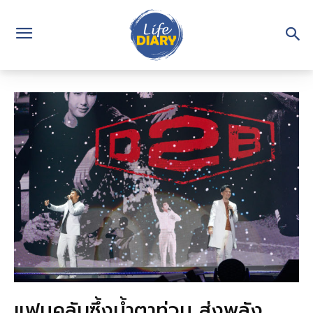
แฟนคลับซึ้งน้ำตาท่วม ส่งพลัง