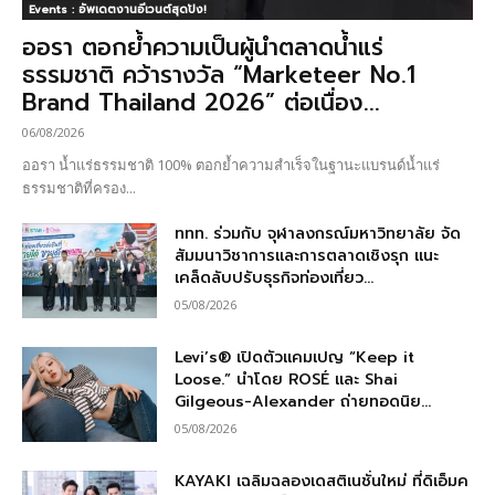
Events : อัพเดตงานอีเวนต์สุดปัง!
ออรา ตอกย้ำความเป็นผู้นำตลาดน้ำแร่
ธรรมชาติ คว้ารางวัล “Marketeer No.1
Brand Thailand 2026” ต่อเนื่อง...
06/08/2026
ออรา น้ำแร่ธรรมชาติ 100% ตอกย้ำความสำเร็จในฐานะแบรนด์น้ำแร่
ธรรมชาติที่ครอง...
ททท. ร่วมกับ จุฬาลงกรณ์มหาวิทยาลัย จัด
สัมมนาวิชาการและการตลาดเชิงรุก แนะ
เคล็ดลับปรับธุรกิจท่องเที่ยว...
05/08/2026
Levi’s® เปิดตัวแคมเปญ “Keep it
Loose.” นำโดย ROSÉ และ Shai
Gilgeous-Alexander ถ่ายทอดนิย...
05/08/2026
KAYAKI เฉลิมฉลองเดสติเนชั่นใหม่ ที่ดิเอ็มค