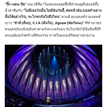
“บิ๊ก-แดน-บีม”
บนเวทีที่มาในบทเพลงสุดซึ้งที่ทำคนดูทั้งฮอลล์อึ้ง
น้ำตาซึมกับ
“ไม่มีเธอวันนั้น ไม่มีฉันวันนี้, ต่อหน้าฉัน (เธอทําอย่าง
นั้นได้อย่างไร), จะโกหกกันไปถึงไหน”
ตามด้วยเมดเลย์รวมแดนซ์
เบาๆ
“ซ่าส์ (สั่นๆ), C.I.A (ค้นใจ), Jigsaw (ต่อกันนะ)”
ที่ทำเอาทุก
คนอดขยับแข้งขยับขาตามจังหวะพร้อมๆ กับโบกข้อไม้ข้อมือที่มีริ
สแบนด์แสงไฟสร้างสีสันบรรยากาศในคอนเสิร์ตอย่างสวยงาม