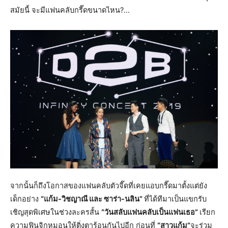
สมัยนี้ จะมีแฟนคลับกรี๊ดขนาดไหน?…
จากนั้นก็ถึงโอกาสของแฟนคลับตัวจี๊ดที่เคยแอบกรี๊ดมาตั้งแต่ยัง
เด็กอย่าง
“แก้ม-วิชญาณี และ ซาร่า-นลิน”
ที่ได้ทีมาเป็นแขกรับ
เชิญสุดพิเศษในช่วงละครสั้น
“วันสลับแฟนคลับเป็นแฟนเธอ”
เรียก
ความฟินจิกหมอนให้ติ่งตาร้อนกันไปอีก ก่อนที่
“สาวแก้ม”
จะร่วม