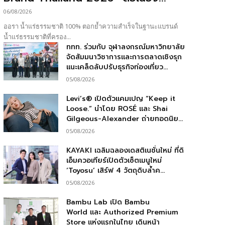
06/08/2026
ออรา น้ำแร่ธรรมชาติ 100% ตอกย้ำความสำเร็จในฐานะแบรนด์
น้ำแร่ธรรมชาติที่ครอง...
ททท. ร่วมกับ จุฬาลงกรณ์มหาวิทยาลัย
จัดสัมมนาวิชาการและการตลาดเชิงรุก
แนะเคล็ดลับปรับธุรกิจท่องเที่ยว...
05/08/2026
Levi’s® เปิดตัวแคมเปญ “Keep it
Loose.” นำโดย ROSÉ และ Shai
Gilgeous-Alexander ถ่ายทอดนิย...
05/08/2026
KAYAKI เฉลิมฉลองเดสติเนชั่นใหม่ ที่ดิ
เอ็มควอเทียร์เปิดตัวเซ็ตเมนูใหม่
‘Toyosu’ เสิร์ฟ 4 วัตถุดิบล้ำค...
05/08/2026
Bambu Lab เปิด Bambu
World และ Authorized Premium
Store แห่งแรกในไทย เดินหน้า