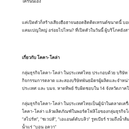
ใครนั่นเอง
แค่เปิดตัวก็สร้างเสียงฮือฮาจนฮอตฮิตติดเทรนด์ขนาดนี้ บ
แคมเปญใหญ่ อร่อยไปไหน? ที่เปิดตัวในวันนี้ ผู้บริโภคยังส
เกี่ยวกับ โคคา-โคล่า
กลุ่มธุรกิจโคคา-โคล่า ในประเทศไทย ประกอบด้วย บริษัท
กิจกรรมการตลาด และสองบริษัทพันธมิตรผู้ผลิตและจำหน่าย บ
ประเทศ และ บมจ. หาดทิพย์ รับผิดชอบใน 14 จังหวัดภาคใ
กลุ่มธุรกิจโคคา-โคล่า ในประเทศไทยเป็นผู้นำในตลาดเคร
โคคา-โคล่า แล้วผลิตภัณฑ์ในพอร์ตโฟลิโอของกลุ่มธุรกิจ
“สไปร์ท”, “ชเวปส์”, “เอแอนด์ดับบลิว” รูทเบียร์ รวมถึงน้ำส้
น้ำแร่ “บอน อควา”