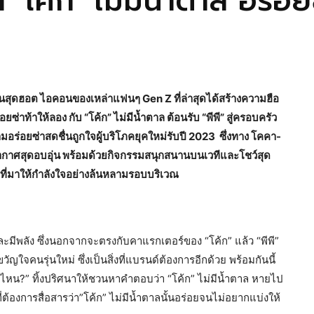
ค้ก’ ไม่มีน้ำตาล อร่อยซ
ลปินสุดฮอต ไอคอนของเหล่าแฟนๆ Gen Z ที่ล่าสุดได้สร้างความฮือ
่าท้าให้ลอง กับ “โค้ก” ไม่มีน้ำตาล ต้อนรับ “พีพี” สู่ครอบครัว
อร่อยซ่าสดชื่นถูกใจผู้บริโภคยุคใหม่รับปี 2023 ซึ่งทาง โคคา-
ยากาศสุดอบอุ่น พร้อมด้วยกิจกรรมสนุกสนานบนเวทีและโชว์สุด
ับที่มาให้กำลังใจอย่างล้นหลามรอบบริเวณ
และมีพลัง ซึ่งนอกจากจะตรงกับคาแรกเตอร์ของ “โค้ก” แล้ว “พีพี”
ัญใจคนรุ่นใหม่ ซึ่งเป็นสิ่งที่แบรนด์ต้องการอีกด้วย พร้อมกันนี้
ไหน?” ทิ้งปริศนาให้ชวนหาคำตอบว่า “โค้ก” ไม่มีน้ำตาล หายไป
ต้องการสื่อสารว่า”โค้ก” ไม่มีน้ำตาลนั้นอร่อยจนไม่อยากแบ่งให้