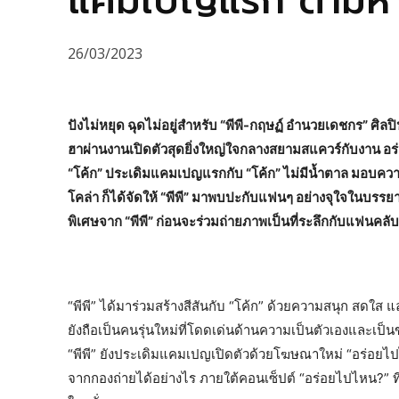
แคมเปญแรก ตามหา ‘โ
26/03/2023
ปังไม่หยุด ฉุดไม่อยู่สำหรับ “พีพี-กฤษฏ์ อำนวยเดชกร” ศิ
ฮาผ่านงานเปิดตัวสุดยิ่งใหญ่ใจกลางสยามสแควร์กับงาน อร่อยซ
“โค้ก” ประเดิมแคมเปญแรกกับ “โค้ก” ไม่มีน้ำตาล มอบความ
โคล่า ก็ได้จัดให้ “พีพี” มาพบปะกับแฟนๆ อย่างจุใจในบรร
พิเศษจาก “พีพี” ก่อนจะร่วมถ่ายภาพเป็นที่ระลึกกับแฟนคล
“พีพี” ได้มาร่วมสร้างสีสันกับ “โค้ก” ด้วยความสนุก สดใส 
ยังถือเป็นคนรุ่นใหม่ที่โดดเด่นด้านความเป็นตัวเองและเป็นขว
“พีพี” ยังประเดิมแคมเปญเปิดตัวด้วยโฆษณาใหม่ “อร่อยไป
จากกองถ่ายได้อย่างไร ภายใต้คอนเซ็ปต์ “อร่อยไปไหน?” ที่