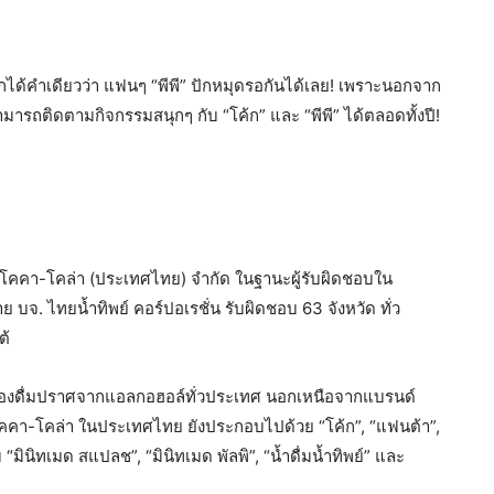
อกได้คำเดียวว่า แฟนๆ “พีพี” ปักหมุดรอกันได้เลย! เพราะนอกจาก
ามารถติดตามกิจกรรมสนุกๆ กับ “โค้ก” และ “พีพี” ได้ตลอดทั้งปี!
 โคคา-โคล่า (ประเทศไทย) จำกัด ในฐานะผู้รับผิดชอบใน
จ. ไทยน้ำทิพย์ คอร์ปอเรชั่น รับผิดชอบ 63 จังหวัด ทั่ว
ต้
ื่องดื่มปราศจากแอลกอฮอล์ทั่วประเทศ นอกเหนือจากแบรนด์
โคคา-โคล่า ในประเทศไทย ยังประกอบไปด้วย “โค้ก”, “แฟนต้า”,
ม “มินิทเมด สแปลช”, “มินิทเมด พัลพิ”, “น้ำดื่มน้ำทิพย์” และ