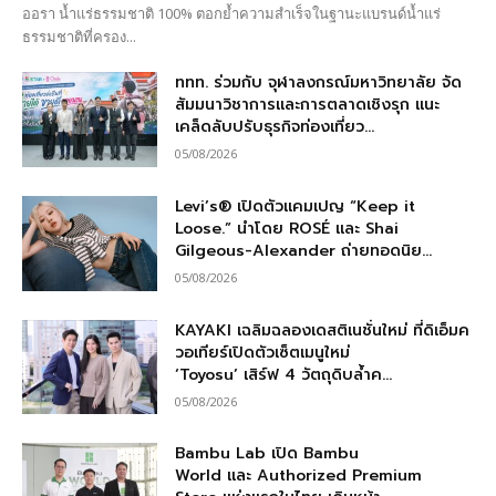
ออรา น้ำแร่ธรรมชาติ 100% ตอกย้ำความสำเร็จในฐานะแบรนด์น้ำแร่
ธรรมชาติที่ครอง...
ททท. ร่วมกับ จุฬาลงกรณ์มหาวิทยาลัย จัด
สัมมนาวิชาการและการตลาดเชิงรุก แนะ
เคล็ดลับปรับธุรกิจท่องเที่ยว...
05/08/2026
Levi’s® เปิดตัวแคมเปญ “Keep it
Loose.” นำโดย ROSÉ และ Shai
Gilgeous-Alexander ถ่ายทอดนิย...
05/08/2026
KAYAKI เฉลิมฉลองเดสติเนชั่นใหม่ ที่ดิเอ็มค
วอเทียร์เปิดตัวเซ็ตเมนูใหม่
‘Toyosu’ เสิร์ฟ 4 วัตถุดิบล้ำค...
05/08/2026
Bambu Lab เปิด Bambu
World และ Authorized Premium