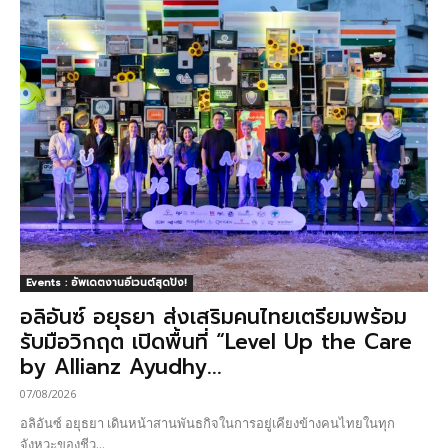
Events : อัพเดตงานอีเวนต์สุดปัง!
อลิอันซ์ อยุธยา ส่งเสริมคนไทยเตรียมพร้อม
รับมือวิกฤต เปิดพื้นที่ “Level Up the Care
by Allianz Ayudhy...
07/08/2026
อลิอันซ์ อยุธยา เดินหน้าสานพันธกิจในการอยู่เคียงข้างคนไทยในทุก
จังหวะของชีว...