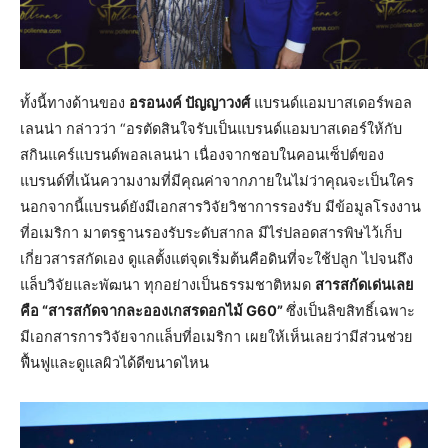
ทั้งนี้ทางด้านของ
อรอนงค์ ปัญญาวงศ์
แบรนด์แอมบาสเดอร์พอล
เลนน่า กล่าวว่า “อรตัดสินใจรับเป็นแบรนด์แอมบาสเดอร์ให้กับ
สกินแคร์แบรนด์พอลเลนน่า เนื่องจากชอบในคอนเซ็ปต์ของ
แบรนด์ที่เน้นความงามที่มีคุณค่าจากภายในไม่ว่าคุณจะเป็นใคร
นอกจากนี้แบรนด์ยังมีเอกสารวิจัยวิชาการรองรับ มีข้อมูลโรงงาน
ที่อเมริกา มาตรฐานรองรับระดับสากล มีไร่ปลอดสารพิษไว้เก็บ
เกี่ยวสารสกัดเอง ดูแลตั้งแต่จุดเริ่มต้นคือดินที่จะใช้ปลูก ไปจนถึง
แล็บวิจัยและพัฒนา ทุกอย่างเป็นธรรมชาติหมด
สารสกัดเด่นเลย
คือ “สารสกัดจากละอองเกสรดอกไม้ G60”
ซึ่งเป็นลิขสิทธิ์เฉพาะ
มีเอกสารการวิจัยจากแล็บที่อเมริกา เผยให้เห็นเลยว่ามีส่วนช่วย
ฟื้นฟูและดูแลผิวได้ดีขนาดไหน