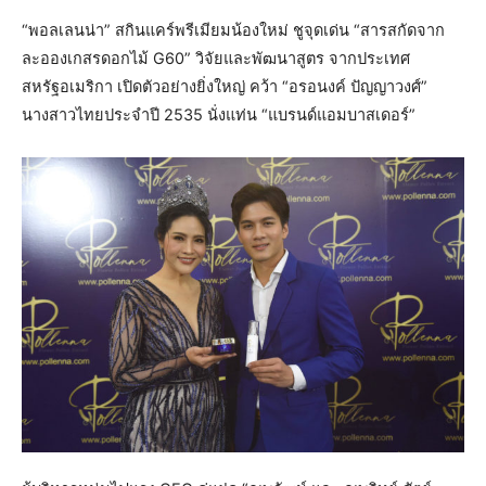
“พอลเลนน่า” สกินแคร์พรีเมียมน้องใหม่ ชูจุดเด่น “สารสกัดจาก
ละอองเกสรดอกไม้ G60” วิจัยและพัฒนาสูตร จากประเทศ
สหรัฐอเมริกา เปิดตัวอย่างยิ่งใหญ่ คว้า “อรอนงค์ ปัญญาวงศ์”
นางสาวไทยประจำปี 2535 นั่งแท่น “แบรนด์แอมบาสเดอร์”