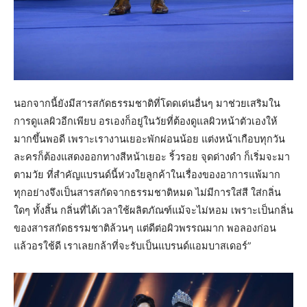
นอกจากนี้ยังมีสารสกัดธรรมชาติที่โดดเด่นอื่นๆ มาช่วยเสริมใน
การดูแลผิวอีกเพียบ อรเองก็อยู่ในวัยที่ต้องดูแลผิวหน้าตัวเองให้
มากขึ้นพอดี เพราะเรางานเยอะพักผ่อนน้อย แต่งหน้าเกือบทุกวัน
ละครก็ต้องแสดงออกทางสีหน้าเยอะ ริ้วรอย จุดด่างดำ ก็เริ่มจะมา
ตามวัย ที่สำคัญแบรนด์นี้ห่วงใยลูกค้าในเรื่องของอาการแพ้มาก
ทุกอย่างจึงเป็นสารสกัดจากธรรมชาติหมด ไม่มีการใส่สี ใส่กลิ่น
ใดๆ ทั้งสิ้น กลิ่นที่ได้เวลาใช้ผลิตภัณฑ์แม้จะไม่หอม เพราะเป็นกลิ่น
ของสารสกัดธรรมชาติล้วนๆ แต่ดีต่อผิวพรรณมาก พอลองก่อน
แล้วอรใช้ดี เราเลยกล้าที่จะรับเป็นแบรนด์แอมบาสเดอร์”