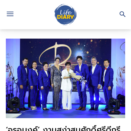
‘อรอนงค์’ งามสง่าสมศักดิ์ศรีดีกรี