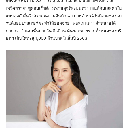
ผู้บริหารหนุ่มไฟแรง CEO คู่แฝด “ณพวัฒน์ และ ณพวิทย์ สัตย์
เพริศพราย” ชูคอนเซ็ปต์ “งดงามดุจต้องมนตรา เสน่ห์อันเลอค่าใน
แบบคุณ” มั่นใจด้วยคุณภาพสินค้าและภาพลักษณ์อันดีงามของแบ
รนด์แอมบาสเดอร์ จะทำให้ยอดขาย “พอลเลนน่า” จำหน่ายได้
มากกว่า 1 แสนชิ้นภายใน 6 เดือน ดันยอดขายรวมทั้งหมดของบริ
ษัทฯ เติบโตทะลุ 1,000 ล้านบาทในสิ้นปี 2563