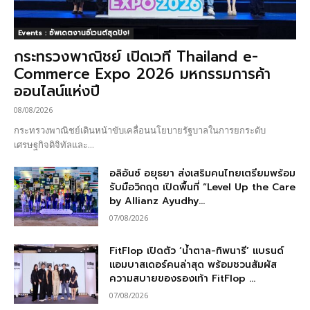
Events : อัพเดตงานอีเวนต์สุดปัง!
กระทรวงพาณิชย์ เปิดเวที Thailand e-
Commerce Expo 2026 มหกรรมการค้า
ออนไลน์แห่งปี
08/08/2026
กระทรวงพาณิชย์เดินหน้าขับเคลื่อนนโยบายรัฐบาลในการยกระดับ
เศรษฐกิจดิจิทัลและ...
อลิอันซ์ อยุธยา ส่งเสริมคนไทยเตรียมพร้อม
รับมือวิกฤต เปิดพื้นที่ “Level Up the Care
by Allianz Ayudhy...
07/08/2026
FitFlop เปิดตัว ‘น้ำตาล-ทิพนารี’ แบรนด์
แอมบาสเดอร์คนล่าสุด พร้อมชวนสัมผัส
ความสบายของรองเท้า FitFlop ...
07/08/2026