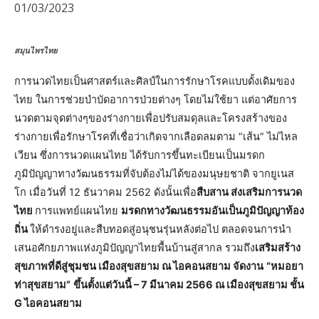
01/03/2023
สมุนไพรไทย
การนวดไทยเป็นศาสตร์และศิลป์ในการรักษาโรคแบบดั้งเดิมของ
ไทย ในการช่วยบำบัดอาการป่วยต่างๆ โดยไม่ใช้ยา แต่อาศัยการ
นวดตามจุดต่างๆของร่างกายเพื่อปรับสมดุลและโครงสร้างของ
ร่างกายเพื่อรักษาโรคที่เชื่อว่าเกิดจากเลือดลมตาม “เส้น” ไม่ไหล
เวียน ซึ่งการนวดแผนไทย ได้รับการขึ้นทะเบียนเป็นมรดก
ภูมิปัญญาทางวัฒนธรรมที่จับต้องไม่ได้ของมนุษยชาติ จากยูเนส
โก เมื่อวันที่ 12 ธันวาคม 2562 ดังนั้นเพื่อ
สืบสาน ส่งเสริมการนวด
ไทย
การแพทย์แผนไทย
มรดกทางวัฒนธรรมอันเป็นภูมิปัญญาท้อง
ถิ่น
ให้ดำรงอยู่และสืบทอดสู่อนุชนรุ่นหลังต่อไป ตลอดจนการนำ
เสนอศักยภาพแห่งภูมิปัญญาไทยพื้นบ้านสู่สากล รวมถึง
เสริมสร้าง
สุขภาพที่ดีสู่ชุมชน เมืองสุขสยาม ณ ไอคอนสยาม จัดงาน
“หมอยา
ท่าสุขสยาม”
ขึ้นตั้งแต่วันนี้ – 7 มีนาคม 2566 ณ เมืองสุขสยาม ชั้น
G ไอคอนสยาม