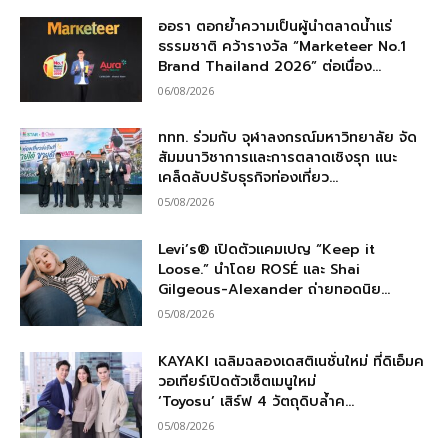
ออรา ตอกย้ำความเป็นผู้นำตลาดน้ำแร่
ธรรมชาติ คว้ารางวัล “Marketeer No.1
Brand Thailand 2026” ต่อเนื่อง...
06/08/2026
ททท. ร่วมกับ จุฬาลงกรณ์มหาวิทยาลัย จัด
สัมมนาวิชาการและการตลาดเชิงรุก แนะ
เคล็ดลับปรับธุรกิจท่องเที่ยว...
05/08/2026
Levi’s® เปิดตัวแคมเปญ “Keep it
Loose.” นำโดย ROSÉ และ Shai
Gilgeous-Alexander ถ่ายทอดนิย...
05/08/2026
KAYAKI เฉลิมฉลองเดสติเนชั่นใหม่ ที่ดิเอ็มค
วอเทียร์เปิดตัวเซ็ตเมนูใหม่
‘Toyosu’ เสิร์ฟ 4 วัตถุดิบล้ำค...
05/08/2026