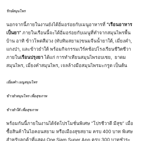
รักษ์สมุนไพร
นอกจากนี้ภายในงานยังได้อิ่มอร่อยกับเมนูอาหารที่
“เรือนอาหาร
เป็นยา”
ภายในเรือนนี้จะได้อิ่มอร่อยกับเมนูที่ทำจากสมุนไพรพื้น
บ้าน อาทิ ข้าวโพดสีม่วง (ทับทิมสยาม)ขนมจีนน้ำยาใต้, เมี่ยงคำ,
แกงป่า, และข้าวยำใต้ พร้อมกิจกรรมเวิร์คช้อปโรงเรียนชีวิตชีวา
ภายใน
เรือนปรุงยา
ได้แก่ การทำเทียนสมุนไพรอบเชย, ยาดม
สมุนไพร, เมี่ยงคำสมุนไพร, เจลล้างมือสมุนไพรมะกรูด เป็นต้น
เมี่ยงคำ เมนูสมุนไพร
ข้าวยำสมุนไพร เพื่อสุขภาพ
ข้าวยำใต้ เพื่อสุขภาพ
พร้อมกันนี้ภายในงานได้จัดโปรโมชั่นพิเศษ “โปรชีวาดี มีสุข” เมื่อ
ซื้อสินค้าในไอคอนสยาม หรือเมืองสุขสยาม ครบ 400 บาท พิเศษ
สำหรับลูกค้าที่แสดง One Siam Super App ครบ 300 บาทชำระ