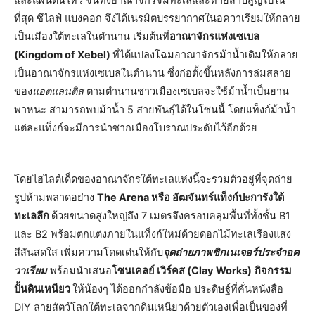
ที่สุด ซีไลฟ์ แบงคอก
จึงได้เนรมิตบรรยากาศในอควาเรียมให้กลาย
เป็นเมืองใต้ทะเลในตำนาน เริ่มต้นที่
อาณาจักรแห่งเซเบล
(Kingdom of Xebel)
ที่ได้แปลงโฉมอาณาจักรม้าน้ำเดิมให้กลาย
เป็นอาณาจักรแห่งเซเบลในตำนาน ซึ่งก่อตั้งขึ้นหลังการล่มสลาย
ของ
แอตแลนติส
ตามตำนานชาวเมืองเซเบลจะใช้ม้าน้ำเป็นยาน
พาหนะ สามารถพบม้าน้ำ 5 สายพันธุ์ได้ในโซนนี้ โดยแท็งก์ม้าน้ำ
แต่ละแท็งก์จะมีการนำซากเมืองโบราณประดับไว้อีกด้วย
โดยไฮไลต์เด็ดของอาณาจักรใต้ทะเลแห่งนี้จะรวมตัวอยู่ที่จุดถ่าย
รูปห้ามพลาดอย่าง
The Arena หรือ อัฒจันทร์แท็งก์ปะการังใต้
ทะเลลึก
ด้วยขนาดสูงใหญ่ถึง 7 เมตรจึงครอบคลุมพื้นที่ทั้งชั้น B1
และ B2 พร้อมตกแต่งภายในแท็งก์ใหม่ด้วยดอกไม้ทะเลเรืองแสง
สีสันสดใส เพิ่มความโดดเด่นให้กับ
จุดถ่ายภาพซิกเนเจอร์ประจำอค
วาเรียม
พร้อมนำเสนอ
โซนเคลย์ เวิร์คส (Clay Works)
กิจกรรม
ปั้นดินเหนียว
ให้น้องๆ ได้ออกกำลังข้อมือ ประดิษฐ์ที่คั่นหนังสือ
DIY ลายสัตว์โลกใต้ทะเลจากดินเหนียวด้วยตัวเองเพื่อเป็นของที่