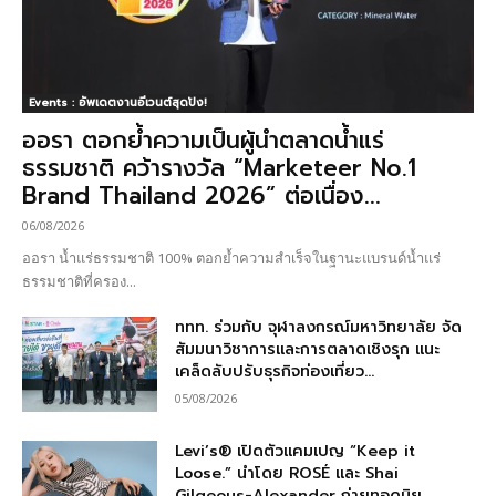
Events : อัพเดตงานอีเวนต์สุดปัง!
ออรา ตอกย้ำความเป็นผู้นำตลาดน้ำแร่
ธรรมชาติ คว้ารางวัล “Marketeer No.1
Brand Thailand 2026” ต่อเนื่อง...
06/08/2026
ออรา น้ำแร่ธรรมชาติ 100% ตอกย้ำความสำเร็จในฐานะแบรนด์น้ำแร่
ธรรมชาติที่ครอง...
ททท. ร่วมกับ จุฬาลงกรณ์มหาวิทยาลัย จัด
สัมมนาวิชาการและการตลาดเชิงรุก แนะ
เคล็ดลับปรับธุรกิจท่องเที่ยว...
05/08/2026
Levi’s® เปิดตัวแคมเปญ “Keep it
Loose.” นำโดย ROSÉ และ Shai
Gilgeous-Alexander ถ่ายทอดนิย...