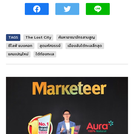
TAGS
The Lost City
ค้นหาอาณาจักรสาบสูญ
ซีไลฟ์ แบงคอก
สุดมหัศจรรย์
เมืองลับใต้ทะเลลึกสุด
แคมเปญใหม่
ใต้ท้องทะเล