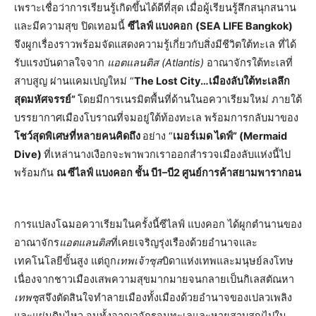
เพราะเชื่อว่าการเรียนรู้เกิดขึ้นได้ดีที่สุด เมื่อผู้เรียนรู้สึกสนุกสนาน
และมีความสุข ปิดเทอมนี้
ซีไลฟ์ แบงคอก
(SEA LIFE Bangkok)
จึงผูกเรื่องราวพร้อมจัดแสดงความรู้เกี่ยวกับสิ่งมีชีวิตใต้ทะเล ที่ได้
รับแรงบันดาลใจจาก
แอตแลนติส (Atlantis)
อาณาจักรใต้ทะเลที่
สาบสูญ ผ่านแคมเปญใหม่ “
The Lost City…เมืองลับใต้ทะเลลึก
สุดมหัศจรรย์”
โดยมีการเนรมิตพื้นที่ด้านในอควาเรียมใหม่ ภายใต้
บรรยากาศเมืองโบราณที่จมอยู่ใต้ท้องทะเล พร้อมการกลับมาของ
โชว์สุดพิเศษที่หลายคนคิดถึง
อย่าง “
เมอร์เมด ไดฟ์” (Mermaid
Dive)
ที่เหล่านางเงือกจะพาพวกเราออกสำรวจเมืองลับแห่งนี้ไป
พร้อมกัน
ณ ซีไลฟ์ แบงคอก ชั้น บี1–บี2 ศูนย์การค้าสยามพารากอน
การแปลงโฉมอควาเรียมในครั้งนี้ซีไลฟ์ แบงคอก ได้ผูกตำนานของ
อาณาจักร
แอตแลนติส
ที่เคยเจริญรุ่งเรืองด้วยอำนาจและ
เทคโนโลยีขั้นสูง แต่ถูก
เทพเจ้าซุส
บิดาแห่งเทพและมนุษย์ลงโทษ
เนื่องจากชาวเมืองเสพความสุขมากมายจนกลายเป็นกิเลสตัณหา
เทพซุ
สจึงตัดสินใจทำลายเมืองทั้งเมืองด้วยอำนาจของเปลวเพลิง
และแผ่นดินไหว จนทั้งอาณาจักรจมทะเลและหายสาบสูญไปใน