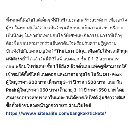
ทั้งหมดนี้คือไฮไลต์เด็ดๆ ที่ซีไลฟ์ แบงคอกสร้างสรรค์มา เพื่อเอาใจ
ผู้ชมในทุกกลุ่มไม่ว่าจะเป็นวัยรุ่นที่ชอบมาเก็บภาพสวยๆ หรือจะ
เป็นน้องๆ ในช่วงปิดเทอมกับโชว์พิเศษและกิจกรรมน่ารักที่เด็กๆ
ต้องชื่นชอบ สามารถร่วมตื่นตาตื่นใจพร้อมรับความรู้คู่ความ
บันเทิงไปกับแคมเปญใหม่
“
The Lost City
…
เมืองลับใต้ทะเลลึกสุด
มหัศจรรย์
”
ได้แล้ววันนี้ที่ซีไลฟ์ แบงคอก ชั้น บี 1-2 สยามพารา
กอน
พร้อมโปรพิเศษ! ซื้อ
1 ได้ถึง 2 ด้วยตั๋วแบบแพ็คคู่ที่สามารถให้
เข้าชมได้ทั้งซีไลฟ์ แบงคอก และมาดาม ทุสโซ ในวัน Off-Peak
ผู้ใหญ่ราคา 600 บาท เด็กอายุ 3-11 ปี ราคา 500 บาท
และ
วัน
Peak ผู้ใหญ่ราคา 650 บาท เด็กอายุ 3-11 ปี ราคา 550 บาท
โดย
สามารถตรวจสอบราคาในแต่ละวันได้ทางเว็บไซต์ คุ้มยิ่งกว่าเดิม!
ซื้อตั๋วเข้าชมล่วงหน้าถูกกว่า 10% ผ่านเว็บไซต์
https://www.visitsealife.com/bangkok/tickets/