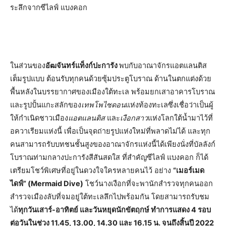
ระลึกจากซีไลฟ์ แบงคอก
ในส่วนของ
อัฒจันทร์แท็งก์ปะการัง
พบกับอาณาจักรแอตแลนติส
เต็มรูปแบบ ต้อนรับทุกคนด้วยซุ้มประตูโบราณ ด้านในตกแต่งด้วย
พื้นหลังในบรรยากาศของเมืองใต้ทะเล พร้อมยกเสาอาคารโบราณ
และรูปปั้นแกะสลักของ
เทพโพไซดอน
แห่งท้องทะเลซึ่งเชื่อว่าเป็นผู้
ให้กำเนิดชาวเมือง
แอตแลนติส
และ
เงือกสาว
แห่งโลกใต้น้ำมาไว้ที่
อควาเรียมแห่งนี้ เพื่อเป็นจุดถ่ายรูปแห่งใหม่ที่พลาดไม่ได้ และทุก
คนสามารถรับบทชนชั้นสูงของอาณาจักรแห่งนี้ได้เพียงนั่งที่บัลลังก์
โบราณท่ามกลางปะการังสีสันสดใส ที่สำคัญซีไลฟ์ แบงคอก ก็ได้
เตรียมโชว์พิเศษที่อยู่ในดวงใจใครหลายคนไว้ อย่าง
“เมอร์เมด
ไดฟ์” (Mermaid Dive)
โชว์นางเงือกที่จะพานักสำรวจทุกคนออก
สำรวจเมืองลับที่จมอยู่ใต้ทะเลลึกไปพร้อมกัน โดยสามารถรับชม
ได้
ทุกวันเสาร์-อาทิตย์ และวันหยุดนักขัตฤกษ์ ทำการแสดง 4 รอบ
ต่อวันในช่วง 11.45, 13.00, 14.30 และ 16.15 น. จนถึงสิ้นปี 2022