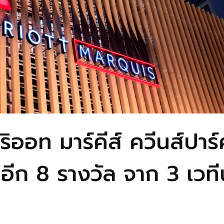
ออท มาร์คีส์ ควีนส์ปาร
าอีก 8 รางวัล จาก 3 เวท