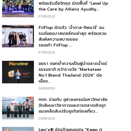
พร้อมรับมือวิกฤต เปิดพื้นที่ “Level Up
the Care by Allianz Ayudhy...
07/08/2026
FitFlop เปิดตัว ‘น้ำตาล-ทิพนารี’ แบ
รนด์แอมบาสเดอร์คนล่าสุด พร้อมชวน
สัมผัสความสบายของ
รองเท้า FitFlop ...
07/08/2026
ออรา ตอกย้ำความเป็นผู้นำตลาดน้ำแร่
ธรรมชาติ คว้ารางวัล “Marketeer
No.1 Brand Thailand 2026” ต่อ
เนื่อง...
06/08/2026
ททท. ร่วมกับ จุฬาลงกรณ์มหาวิทยาลัย
จัดสัมมนาวิชาการและการตลาดเชิงรุก
แนะเคล็ดลับปรับธุรกิจท่องเที่ยว...
05/08/2026
Levi’s® เปิดตัวแคมเปญ “Keep it