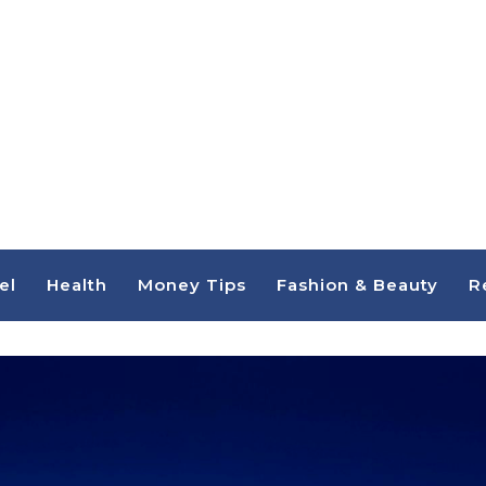
el
Health
Money Tips
Fashion & Beauty
R