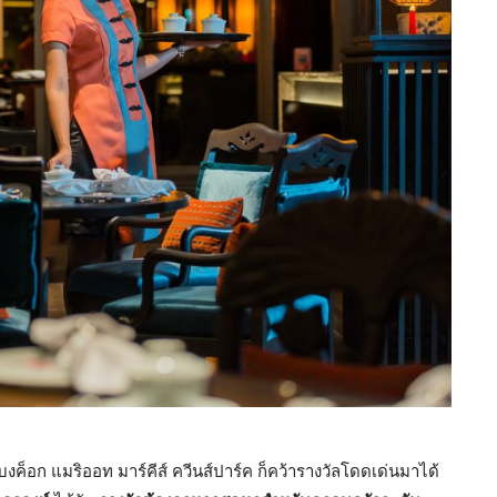
็อก แมริออท มาร์คีส์ ควีนส์ปาร์ค ก็คว้ารางวัลโดดเด่นมาได้