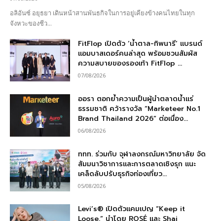
อลิอันซ์ อยุธยา เดินหน้าสานพันธกิจในการอยู่เคียงข้างคนไทยในทุก
จังหวะของชีว...
FitFlop เปิดตัว ‘น้ำตาล-ทิพนารี’ แบรนด์
แอมบาสเดอร์คนล่าสุด พร้อมชวนสัมผัส
ความสบายของรองเท้า FitFlop ...
07/08/2026
ออรา ตอกย้ำความเป็นผู้นำตลาดน้ำแร่
ธรรมชาติ คว้ารางวัล “Marketeer No.1
Brand Thailand 2026” ต่อเนื่อง...
06/08/2026
ททท. ร่วมกับ จุฬาลงกรณ์มหาวิทยาลัย จัด
สัมมนาวิชาการและการตลาดเชิงรุก แนะ
เคล็ดลับปรับธุรกิจท่องเที่ยว...
05/08/2026
Levi’s® เปิดตัวแคมเปญ “Keep it
Loose.” นำโดย ROSÉ และ Shai