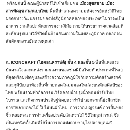
พร้อมกันนี้ คณะผู้นำสตรีได้เข้าเยี่ยมชม
เมืองสุขสยาม เมือง
สารพัดสุข สนุกแบบไทย
พื้นที่นำเสนอความมหัศจรรย์แห่งวิถีไทย
มรดกทางวัฒนธรรมของทั้งสี่ภูมิภาคหลักของประเทศ ไม่ว่าจะเป็น
อาหาร งานศิลปะ หัตถกรรมงานฝีมือ ภายใต้บรรยากาศแวดล้อมที่
สะท้อนรูปแบบวิถีชีวิตพื้นบ้านอันงดงามในแต่ละภูมิภาค ตลอดจน
สัมผัสผลงานอันทรงคุณค่า
ณ
ICONCRAFT (ไอคอนคราฟต์) ชั้น 4 และชั้น 5
พื้นที่แห่งแรง
บันดาลใจและแหล่งรวมผลงานของช่างฝีมือไทยทั่วประเทศที่ใหญ่
ที่สุดพร้อมเชิดชูและสร้างความภาคภูมิใจกับความคิดสร้างสรรค์
และภูมิปัญญาท้องถิ่นที่ถ่ายทอดในมุมมองใหม่ลงบนหัตถศิลป์ของ
ไทย พร้อมร่วมทำกิจกรรมเวิร์คชอปน้ำปรุงน้ำหอมตำรับไทย
โบราณ และกิจกรรมประดิษฐ์พัดบุหงารำไป นอกจากนี้ยังมีสาธิต
การปักลายดอกไม้ ใบไม้บนผ้าไหม การวาดเบญจรงค์ การปั้นของ
จิ๋ว ตลอดจน การทำเครื่องประดับเงินตราไม้ วิธีโมกุเม่ กาเน่ ซึ่ง
เป็นเทคนิคดั้งเดิมที่ใช้ในการตกแต่งดาบซามูไรปลายยุคเมจิ