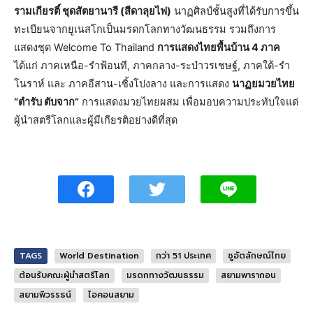
รามเกียรติ์ ชุดสัตยานารี (สีดาลุยไฟ)
นาฏศิลป์ชั้นสูงที่ได้รับการขึ้น
ทะเบียนจากยูเนสโกเป็นมรดกโลกทางวัฒนธรรม รวมถึงการ
แสดงชุด Welcome To Thailand
การแสดงไทยพื้นบ้าน 4 ภาค
ได้แก่ ภาคเหนือ-รำฟ้อนที, ภาคกลาง-ระบำวรเชษฐ์, ภาคใต้-รำ
โนราห์ และ ภาคอีสาน-เซิ้งโปงลาง และการแสดง
นาฏยมวยไทย
“ตำรับ ตับจาก”
การแสดงมวยไทยผสม เพื่อมอบความประทับใจแด่
ผู้นำสตรีโลกและผู้มีเกียรติอย่างดีที่สุด
TAGS
World Destination
กว่า 51 ประเทศ
ชูอัตลักษณ์ไทย
ต้อนรับคณะผู้นำสตรีโลก
มรดกทางวัฒนธรรม
สยามพารากอน
สยามพิวรรธน์
ไอคอนสยาม