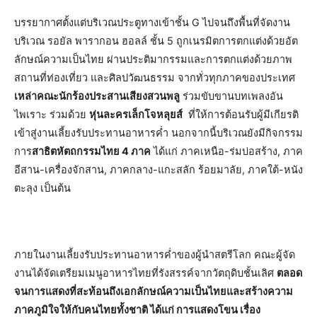
บรรยากาศตั้งแต่บริเวณประตูทางเข้าชั้น G ไปจนถึงพื้นที่จัดงาน
บริเวณ รอยัล พารากอน ฮอลล์ ชั้น 5 ถูกเนรมิตการตกแต่งด้วยอัต
ลักษณ์ความเป็นไทย ผ่านประติมากรรมและการตกแต่งด้วยภาพ
สถานที่ท่องเที่ยว และศิลปวัฒนธรรม จากทั่วทุกภาคของประเทศ
เหล่าคณะนักร้องประสานเสียงสวนพลู
ร่วมขับขานบทเพลงอัน
ไพเราะ ร่วมด้วย
หุ่นละครเล็กโจหลุยส์
ที่ให้การต้อนรับผู้มีเกียรติ
เข้าสู่งานเลี้ยงรับประทานอาหารค่ำ นอกจากนี้บริเวณยังมีกิจกรรม
การ
สาธิตหัตถกรรมไทย 4 ภาค
ได้แก่ ภาคเหนือ-ร่มบ่อสร้าง, ภาค
อีสาน-เครื่องจักสาน, ภาคกลาง-แกะสลัก ร้อยมาลัย, ภาคใต้-หนัง
ตะลุง เป็นต้น
ภายในงานเลี้ยงรับประทานอาหารค่ำของผู้นำสตรีโลก คณะผู้จัด
งานได้จัดเตรียมเมนูอาหารไทยที่รังสรรค์จากวัตถุดิบชั้นเลิศ
ตลอด
จนการแสดงที่สะท้อนถึงเอกลักษณ์ความเป็นไทยและสร้างความ
ภาคภูมิใจให้กับคนไทยทั้งชาติ ได้แก่ การแสดงโขน เรื่อง