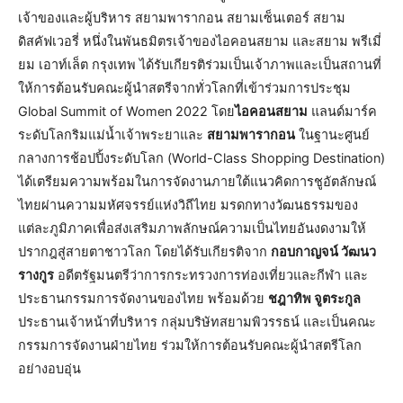
เจ้าของและผู้บริหาร สยามพารากอน สยามเซ็นเตอร์ สยาม
ดิสคัฟเวอรี่ หนึ่งในพันธมิตรเจ้าของไอคอนสยาม และสยาม พรีเมี่
ยม เอาท์เล็ต กรุงเทพ ได้รับเกียรติร่วมเป็นเจ้าภาพและเป็นสถานที่
ให้การต้อนรับคณะผู้นำสตรีจากทั่วโลกที่เข้าร่วมการประชุม
Global Summit of Women 2022 โดย
ไอคอนสยาม
แลนด์มาร์ค
ระดับโลกริมแม่น้ำเจ้าพระยาและ
สยามพารากอน
ในฐานะศูนย์
กลางการช้อปปิ้งระดับโลก (World-Class Shopping Destination)
ได้เตรียมความพร้อมในการจัดงานภายใต้แนวคิดการชูอัตลักษณ์
ไทยผ่านความมหัศจรรย์แห่งวิถีไทย มรดกทางวัฒนธรรมของ
แต่ละภูมิภาคเพื่อส่งเสริมภาพลักษณ์ความเป็นไทยอันงดงามให้
ปรากฎสู่สายตาชาวโลก โดยได้รับเกียรติจาก
กอบกาญจน์ วัฒนว
รางกูร
อดีตรัฐมนตรีว่าการกระทรวงการท่องเที่ยวและกีฬา และ
ประธานกรรมการจัดงานของไทย พร้อมด้วย
ชฎาทิพ จูตระกูล
ประธานเจ้าหน้าที่บริหาร กลุ่มบริษัทสยามพิวรรธน์ และเป็นคณะ
กรรมการจัดงานฝ่ายไทย ร่วมให้การต้อนรับคณะผู้นำสตรีโลก
อย่างอบอุ่น