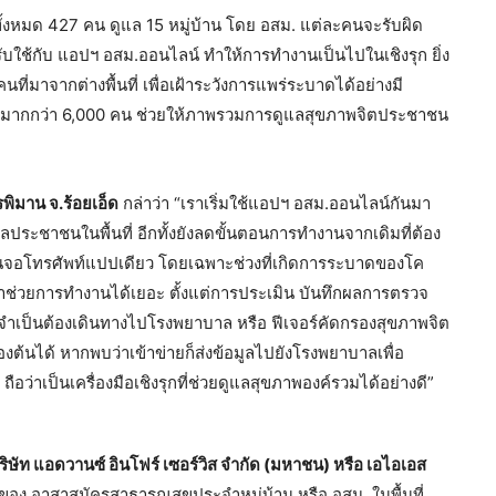
ีทั้งหมด 427 คน ดูแล 15 หมู่บ้าน โดย อสม. แต่ละคนจะรับผิด
ับใช้กับ แอปฯ อสม.ออนไลน์ ทำให้การทำงานเป็นไปในเชิงรุก ยิ่ง
ที่มาจากต่างพื้นที่ เพื่อเฝ้าระวังการแพร่ระบาดได้อย่างมี
ได้มากกว่า 6,000 คน ช่วยให้ภาพรวมการดูแลสุขภาพจิตประชาชน
ิมาน จ.ร้อยเอ็ด
กล่าว่า “เราเริ่มใช้แอปฯ อสม.ออนไลน์กันมา
แลประชาชนในพื้นที่ อีกทั้งยังลดขั้นตอนการทำงานจากเดิมที่ต้อง
ไปในจอโทรศัพท์แปปเดียว โดยเฉพาะช่วงที่เกิดการระบาดของโค
ามาช่วยการทำงานได้เยอะ ตั้งแต่การประเมิน บันทึกผลการตรวจ
่จำเป็นต้องเดินทางไปโรงพยาบาล หรือ ฟีเจอร์คัดกรองสุขภาพจิต
ต้นได้ หากพบว่าเข้าข่ายก็ส่งข้อมูลไปยังโรงพยาบาลเพื่อ
ถือว่าเป็นเครื่องมือเชิงรุกที่ช่วยดูแลสุขภาพองค์รวมได้อย่างดี”
ษัท แอดวานซ์ อินโฟร์ เซอร์วิส จำกัด (มหาชน) หรือ เอไอเอส
ังของ อาสาสมัครสาธารณสุขประจำหมู่บ้าน หรือ อสม. ในพื้นที่