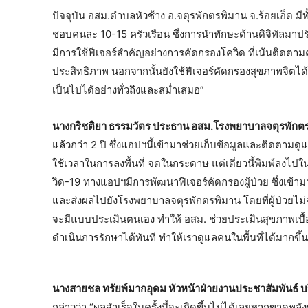
ปัจจุบัน อสม.ตำบลหัวช้าง อ.จตุรพักตรพิมาน จ.ร้อยเอ็ด ม
ชอบคนละ 10-15 ครัวเรือน ซึ่งการนำทักษะด้านดิจิทัลมาปร
มีการใช้ฟีเจอร์สำคัญอย่างการคัดกรองโควิด ที่เน้นติดตามคน
ประสิทธิภาพ นอกจากนั้นยังใช้ฟีเจอร์คัดกรองสุขภาพจิต
เป็นไปได้อย่างทั่วถึงและสม่ำเสมอ”
นางกริชติยา ธรรมวัตร ประธาน อสม.โรงพยาบาลจตุรพักตรพ
แล้วกว่า 2 ปี ซึ่งแอปฯนี้เข้ามาช่วยเก็บข้อมูลและติดตามดู
ใช้เวลาในการลงพื้นที่ จดในกระดาษ แต่เดี่ยวนี้พิมพ์ลง
วิด-19 ทางแอปฯมีการพัฒนาฟีเจอร์คัดกรองผู้ป่วย ซึ่งเข้
และส่งผลไปยังโรงพยาบาลจตุรพักตรพิมาน โดยที่ผู้ป่วยไม
จะมีแบบประเมินตนเอง ทำให้ อสม. ช่วยประเมินสุขภาพเบื้อง
ดำเนินการรักษาได้ทันที ทำให้เราดูแลคนในพื้นที่ได้มากขึ้น 
นางสายชล ทรัยพ์มากอุดม หัวหน้าฝ่ายงานประชาสัมพันธ์ บริ
กล่าวว่า “ผลสำเร็จในครั้งนี้จะเกิดขึ้นไม่ได้เลยหากขาดพล