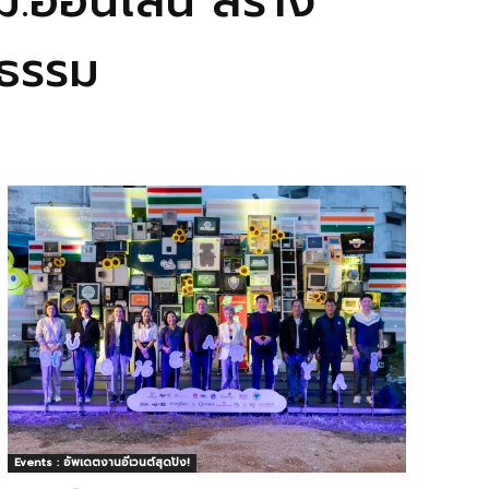
.ออนไลน์ สร้าง
ปธรรม
Events : อัพเดตงานอีเวนต์สุดปัง!