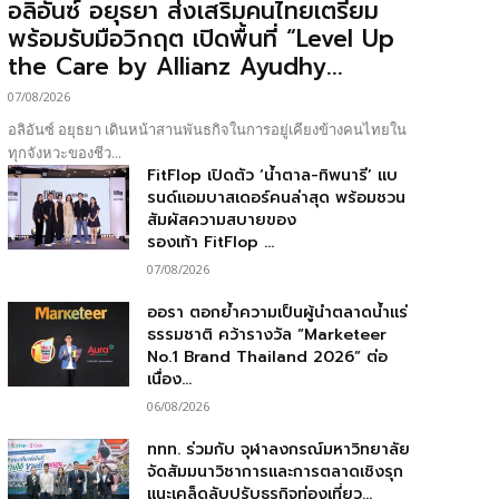
อลิอันซ์ อยุธยา ส่งเสริมคนไทยเตรียม
พร้อมรับมือวิกฤต เปิดพื้นที่ “Level Up
the Care by Allianz Ayudhy...
07/08/2026
อลิอันซ์ อยุธยา เดินหน้าสานพันธกิจในการอยู่เคียงข้างคนไทยใน
ทุกจังหวะของชีว...
FitFlop เปิดตัว ‘น้ำตาล-ทิพนารี’ แบ
รนด์แอมบาสเดอร์คนล่าสุด พร้อมชวน
สัมผัสความสบายของ
รองเท้า FitFlop ...
07/08/2026
ออรา ตอกย้ำความเป็นผู้นำตลาดน้ำแร่
ธรรมชาติ คว้ารางวัล “Marketeer
No.1 Brand Thailand 2026” ต่อ
เนื่อง...
06/08/2026
ททท. ร่วมกับ จุฬาลงกรณ์มหาวิทยาลัย
จัดสัมมนาวิชาการและการตลาดเชิงรุก
แนะเคล็ดลับปรับธุรกิจท่องเที่ยว...