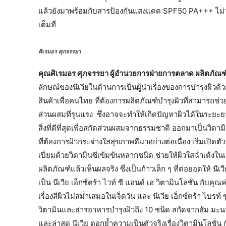
แล้วยังมาพร้อมกับสารป้องกันแสงแดด SPF50 PA+++ ไม่ว
เต็มที่
ศิเรมอร ศุภจรรยา
คุณศิเรมอร ศุภจรรยา ผู้อำนวยการฝ่ายการตลาด ผลิตภัณฑ์น
ลักษณ์ของนีเวียในด้านการเป็นผู้นำเรื่องของการบำรุงผิวด้
สินค้าเพื่อคนไทย ที่ต้องการผลิตภัณฑ์บำรุงผิวที่สามารถช่
ส่วนผสมที่รุนแรง ซึ่งอาจจะทำให้เกิดปัญหาผิวได้ในระยะยา
สิ่งที่ดีที่สุดเพื่อสกัดส่วนผสมจากธรรมชาติ ออกมาเป็นวิต
ที่ต้องการผิวกระจ่างใสสุขภาพดีมาอย่างต่อเนื่อง เริ่มเปิดตัวคร
เปี่ยมด้วยวิตามินซีเข้มข้นหลากชนิด ช่วยให้ผิวใสฉ่ำเด้งในเจ
ผลิตภัณฑ์แล้วเห็นผลจริง ซึ่งเป็นก้าวเล็ก ๆ ที่ต่อยอดให้ นีเ
เป็น นีเวีย เอ็กซ์ตร้า ไวท์ ซี แอนด์ เอ วิตามินโลชั่น กับคุ
เรื่องสีผิวไม่สม่ำเสมอในเจ็ดวัน และ นีเวีย เอ็กซ์ตร้า ไบรท์ 
วิตามินและสารอาหารบำรุงผิวถึง 10 ชนิด สกัดจากส้ม มะนา
และล่าสุด นีเวีย ตอกย้ำความเป็นตัวจริงเรื่องวิตามินโลชั่น กั