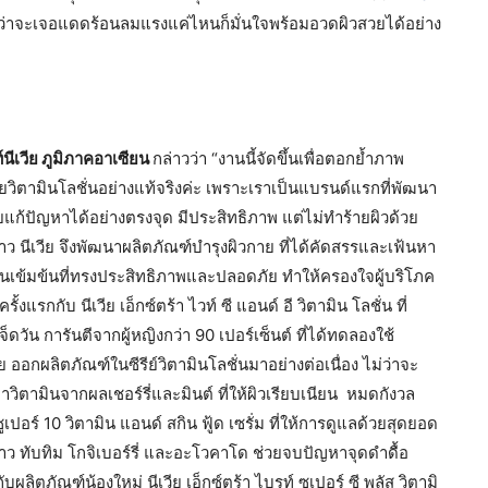
่าจะเจอแดดร้อนลมแรงแค่ไหนก็มั่นใจพร้อมอวดผิวสวยได้อย่าง
ีเวีย ภูมิภาคอาเซียน
กล่าวว่า “งานนี้จัดขึ้นเพื่อตอกย้ำภาพ
วยวิตามินโลชั่นอย่างแท้จริงค่ะ เพราะเราเป็นแบรนด์แรกที่พัฒนา
วยแก้ปัญหาได้อย่างตรงจุด มีประสิทธิภาพ แต่ไม่ทำร้ายผิวด้วย
ว นีเวีย จึงพัฒนาผลิตภัณฑ์บำรุงผิวกาย ที่ได้คัดสรรและเฟ้นหา
ามินเข้มข้นที่ทรงประสิทธิภาพและปลอดภัย ทำให้ครองใจผู้บริโภค
ั้งแรกกับ นีเวีย เอ็กซ์ตร้า ไวท์ ซี แอนด์ อี วิตามิน โลชั่น ที่
็ดวัน การันตีจากผู้หญิงกว่า 90 เปอร์เซ็นต์ ที่ได้ทดลองใช้
วีย ออกผลิตภัณฑ์ในซีรีย์วิตามินโลชั่นมาอย่างต่อเนื่อง ไม่ว่าจะ
ณค่าวิตามินจากผลเชอร์รี่และมินต์ ที่ให้ผิวเรียบเนียน หมดกังวล
ซูเปอร์ 10 วิตามิน แอนด์ สกิน ฟู้ด เซรั่ม ที่ให้การดูแลด้วยสุดยอด
ว ทับทิม โกจิเบอร์รี่ และอะโวคาโด ช่วยจบปัญหาจุดดำดื้อ
บผลิตภัณฑ์น้องใหม่ นีเวีย เอ็กซ์ตร้า ไบรท์ ซูเปอร์ ซี พลัส วิตามิ