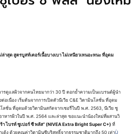
 ซูเปอร์ ซี พลัส’ น้องใหม่ 
าสุด สูตรบูสท์เตอร์เนื้อบางเบา ไม่เหนียวเหนอะหนะ ที่อุดม
ในการดูแลผิวจากคนไทยมากว่า 30 ปี ตอกย้ำความเป็นแบรนด์ผู้นำ
ต่อเนื่อง เริ่มต้นจากการเปิดตัวนีเวีย C&E วิตามินโลชั่น ที่อุดม
ลชั่น ที่อุดมด้วยวิตามินสกัดจากเชอรี่ในปี พ.ศ. 2563, นีเวีย ซู
และอาหารผิวในปี พ.ศ. 2564 และล่าสุด ขอแนะนำน้องใหม่ที่ผสานวิ
์ตร้า ไบรท์ ซูเปอร์ ซี พลัส” (NIVEA Extra Bright Super C+)
ที่
ำเด้ง ด้วยคุณค่าวิตามินซีบริสุทธิ์จากธรรมชาติมากถึง 50 เท่า
Ù