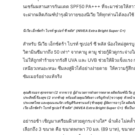
นเซรั่มผสานสารกันแดด SPF50 PA+++ ที่จะมาช่วยให้สาว ๆ 
จะฝากผลิตภัณฑ์บำรุงผิวกายของนีเวีย ให้ทุกท่านได้ลองใช้
นีเวีย เอ็กซ์ตร้า ไบรท์ ซูเปอร์ ซี พลัส” (NIVEA Extra Bright Super C+)
สำหรับ นีเวีย เอ็กซ์ตร้า ไบรท์ ซูเปอร์ ซี พลัส น้องใหม่สูตร
วิตามินซีมากถึง 50 เท่า^ จากคามู คามู ช่วยกู้ผิวดูกร
ไม่ให้ถูกทำร้ายจากรังสี UVA และ UVB ช่วยให้ผิวแข็งแรง กลั
เหนียวเหนอะหนะ ซึมลงสู่ผิวได้อย่างง่ายดาย ให้ความรู้ส
ซัมเมอร์อย่างแท้จริง
คุณศิเรมอร ศุภจรรยา (2 จากขวา) ผู้อำนวยการฝ่ายการตลาด ผลิตภัณฑ์นีเวีย ภ
ประสิทธิ์เรืองสุข (2 จากซ้าย) พร้อมด้วยคุณวิศัลยา เจริญรักษ์ (ขวาสุด) หัวห
ประเทศไทย และคุณนงนภัส เจริญสิริเดชานนท์ (ซ้ายสุด) ผู้จัดการอาวุโส ผลิตภัณฑ
เวีย เอ็กซ์ตร้า ไบรท์ ซูเปอร์ ซี พลัส” (NIVEA Extra Bright Super C+) ซึ่งเป็นกล
อย่ารอช้า เชิญมาเตรียมผิวสวยดูกระจ่างใส* ฉ่ำเด้ง ไม่คล้ำเสีย
เลือกถึง 3 ขนาด คือ ขนาดพกพา 70 มล. (89 บาท), ขนาด