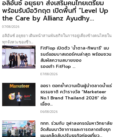
อลิอันซ์ อยุธยา ส่งเสริมคนไทยเตรียม
พร้อมรับมือวิกฤต เปิดพื้นที่ “Level Up
the Care by Allianz Ayudhy...
07/08/2026
อลิอันซ์ อยุธยา เดินหน้าสานพันธกิจในการอยู่เคียงข้างคนไทยใน
ทุกจังหวะของชีว...
FitFlop เปิดตัว ‘น้ำตาล-ทิพนารี’ แบ
รนด์แอมบาสเดอร์คนล่าสุด พร้อมชวน
สัมผัสความสบายของ
รองเท้า FitFlop ...
07/08/2026
ออรา ตอกย้ำความเป็นผู้นำตลาดน้ำแร่
ธรรมชาติ คว้ารางวัล “Marketeer
No.1 Brand Thailand 2026” ต่อ
เนื่อง...
06/08/2026
ททท. ร่วมกับ จุฬาลงกรณ์มหาวิทยาลัย
จัดสัมมนาวิชาการและการตลาดเชิงรุก
แนะเคล็ดลับปรับธุรกิจท่องเที่ยว...