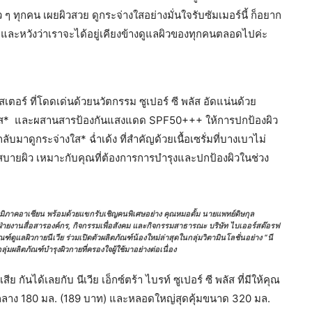
ทุกคน เผยผิวสวย ดูกระจ่างใสอย่างมั่นใจรับซัมเมอร์นี้ ก็อยาก
 และหวังว่าเราจะได้อยู่เคียงข้างดูแลผิวของทุกคนตลอดไปค่ะ
บูสเตอร์ ที่โดดเด่นด้วยนวัตกรรม ซูเปอร์ ซี พลัส อัดแน่นด้วย
ะจ่างใส* และผสานสารป้องกันแสงแดด SPF50+++ ให้การปกป้องผิว
บมาดูกระจ่างใส* ฉ่ำเด้ง ที่สำคัญด้วยเนื้อเซรั่มที่บางเบาไม่
ึกสบายผิว เหมาะกับคุณที่ต้องการการบำรุงและปกป้องผิวในช่วง
ูมิภาคอาเซียน พร้อมด้วยแขกรับเชิญคนพิเศษอย่าง คุณหมอตั้ม นายแพทย์ดิษกุล
น้าฝ่ายงานสื่อสารองค์กร, กิจกรรมเพื่อสังคม และกิจกรรมสาธารณะ บริษัท ไบเออร์สด๊อรฟ
์ดูแลผิวกายนีเวีย ร่วมเปิดตัวผลิตภัณฑ์น้องใหม่ล่าสุดในกลุ่มวิตามินโลชั่นอย่าง “นี
ุ่มผลิตภัณฑ์บำรุงผิวกายที่ครองใจผู้ใช้มาอย่างต่อเนื่อง
 กันได้เลยกับ นีเวีย เอ็กซ์ตร้า ไบรท์ ซูเปอร์ ซี พลัส ที่มีให้คุณ
กลาง 180 มล. (189 บาท) และหลอดใหญ่สุดคุ้มขนาด 320 มล.