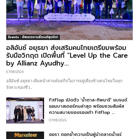
Events : อัพเดตงานอีเวนต์สุดปัง!
อลิอันซ์ อยุธยา ส่งเสริมคนไทยเตรียมพร้อม
รับมือวิกฤต เปิดพื้นที่ “Level Up the Care
by Allianz Ayudhy...
07/08/2026
อลิอันซ์ อยุธยา เดินหน้าสานพันธกิจในการอยู่เคียงข้างคนไทยในทุก
จังหวะของชีว...
FitFlop เปิดตัว ‘น้ำตาล-ทิพนารี’ แบรนด์
แอมบาสเดอร์คนล่าสุด พร้อมชวนสัมผัส
ความสบายของรองเท้า FitFlop ...
07/08/2026
ออรา ตอกย้ำความเป็นผู้นำตลาดน้ำแร่