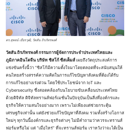
ดร.สุพจน์ เธียรวุฒิ, วัตสัน ถิรภัทรพงศ์
วัตสัน ถิรภัทรพงศ์ กรรมการผู้จัดการประจำประเทศไทยและ
ภูมิภาคอินโดจีน
บริษัท
ซิสโก้ ซีสเต็มส์
เผยถึงวัตถุประสงค์การ
แข่งขันครั้งนี้ว่า “ซิสโก้มีความตั้งใจมาโดยตลอดที่จะสนับสนุนให้
คนไทยสร้างสรรค์ความคิดในการแก้ไขปัญหาสังคมที่ต้องได้รับ
การแก้ไขอย่างเร่งด่วน โดยใช้ประโยชน์จาก IoT และ
Cybersecurity ซึ่งสอดคล้องกับนโยบายขับเคลื่อนประเทศไทย
ด้วยดิจิทัล ดิจิทัลทรานส์ฟอร์เมชั่นในปัจจุบันเป็นสิ่งที่องค์กรและ
ธุรกิจให้ความสนใจอย่างมาก เพราะไม่เพียงแต่ช่วยกระตุ้น
เศรษฐกิจเท่านั้น แต่ยังช่วยแก้ไขปัญหาที่สังคม รวมทั้งสร้างโอกาส
ใหม่ๆ ทุกวันนี้องค์กรและธุรกิจต่างๆ ไม่มีคำถามว่าควรจะทรานส์
ฟอร์มหรือไม่ แต่ “เมื่อไหร่” ที่จะทรานส์ฟอร์ม เราหวังว่าจะได้เป็น