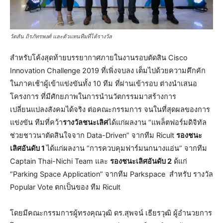
วัตสัน ถิรภัทรพงศ์ และตัวแทนทีมที่ได้รางวัล
สำหรับโค้งสุดท้ายบรรยากาศภายในงานรอบตัดสิน Cisco
Innovation Challenge 2019 ที่เพิ่งจบลง เต็มไปด้วยความคึกคัก
ในภาคเช้าผู้เข้าแข่งขันทั้ง 10 ทีม ที่ผ่านเข้ารอบ ต่างนำเสนอ
โครงการ ที่มีศักยภาพในการนำนวัตกรรมมาสร้างการ
เปลี่ยนแปลงสังคมได้จริง ต่อคณะกรรมการ จนในที่สุดผลของการ
แข่งขัน ทีมที่คว้า
รางวัลชนะเลิศ
ได้แก่ผลงาน “แพล็ตฟอร์มดิจิทัล
ช่วยชาวนาตัดสินใจจาก Data-Driven” จากทีม Ricult
รองชนะ
เลิศอันดับ 1
ได้แก่ผลงาน “การควบคุมฟาร์มนกนางแอ่น” จากทีม
Captain Thai-Nichi Team และ
รองชนะเลิศอันดับ 2
ด้แก่
“Parking Space Application” จากทีม Parkspace สำหรับ รางวัล
Popular Vote ตกเป็นของ ทีม Ricult
โดยมีคณะกรรมการผู้ทรงคุณวุฒิ ดร.สุพจน์ เธียรวุฒิ ผู้อำนวยการ