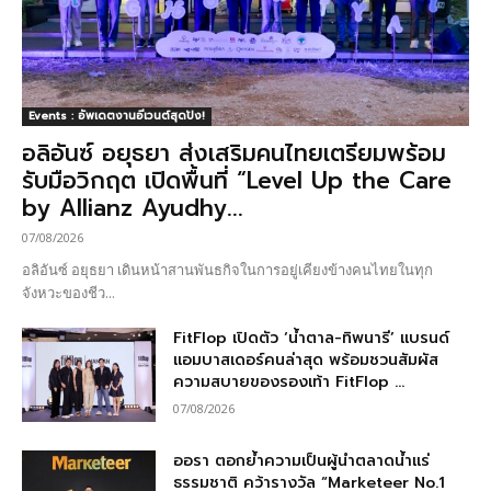
Events : อัพเดตงานอีเวนต์สุดปัง!
อลิอันซ์ อยุธยา ส่งเสริมคนไทยเตรียมพร้อม
รับมือวิกฤต เปิดพื้นที่ “Level Up the Care
by Allianz Ayudhy...
07/08/2026
อลิอันซ์ อยุธยา เดินหน้าสานพันธกิจในการอยู่เคียงข้างคนไทยในทุก
จังหวะของชีว...
FitFlop เปิดตัว ‘น้ำตาล-ทิพนารี’ แบรนด์
แอมบาสเดอร์คนล่าสุด พร้อมชวนสัมผัส
ความสบายของรองเท้า FitFlop ...
07/08/2026
ออรา ตอกย้ำความเป็นผู้นำตลาดน้ำแร่
ธรรมชาติ คว้ารางวัล “Marketeer No.1