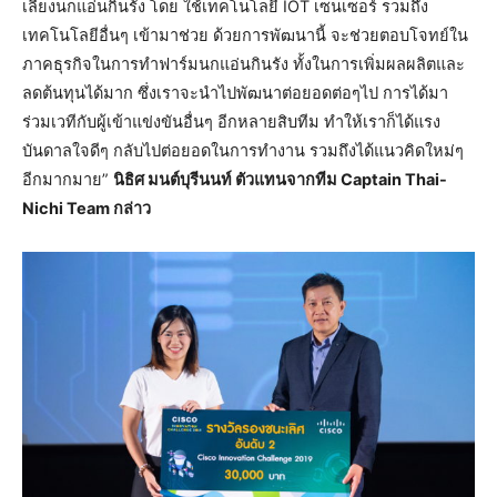
เลี้ยงนกแอ่นกินรัง โดย ใช้เทคโนโลยี IOT เซนเซอร์ รวมถึง
เทคโนโลยีอื่นๆ เข้ามาช่วย ด้วยการพัฒนานี้ จะช่วยตอบโจทย์ใน
ภาคธุรกิจในการทำฟาร์มนกแอ่นกินรัง ทั้งในการเพิ่มผลผลิตและ
ลดต้นทุนได้มาก ซึ่งเราจะนำไปพัฒนาต่อยอดต่อๆไป การได้มา
ร่วมเวทีกับผู้เข้าแข่งขันอื่นๆ อีกหลายสิบทีม ทำให้เราก็ได้แรง
บันดาลใจดีๆ กลับไปต่อยอดในการทำงาน รวมถึงได้แนวคิดใหม่ๆ
อีกมากมาย”
นิธิศ มนต์บุรีนนท์ ตัวแทนจากทีม Captain Thai-
Nichi Team กล่าว