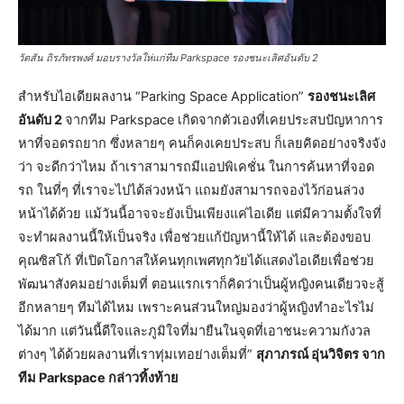
วัตสัน ถิรภัทรพงศ์ มอบรางวัลให่แก่ทีม Parkspace รองชนะเลิศอันดับ 2
สำหรับไอเดียผลงาน “Parking Space Application”
รองชนะเลิศ
อันดับ 2
จากทีม Parkspace เกิดจากตัวเองที่เคยประสบปัญหาการ
หาที่จอดรถยาก ซึ่งหลายๆ คนก็คงเคยประสบ ก็เลยคิดอย่างจริงจัง
ว่า จะดีกว่าไหม ถ้าเราสามารถมีแอปพิเคชั่น ในการค้นหาที่จอด
รถ ในที่ๆ ที่เราจะไปได้ล่วงหน้า แถมยังสามารถจองไว้ก่อนล่วง
หน้าได้ด้วย แม้วันนี้อาจจะยังเป็นเพียงแค่ไอเดีย แต่มีความตั้งใจที่
จะทำผลงานนี้ให้เป็นจริง เพื่อช่วยแก้ปัญหานี้ให้ได้ และต้องขอบ
คุณซิสโก้ ที่เปิดโอกาสให้คนทุกเพศทุกวัยได้แสดงไอเดียเพื่อช่วย
พัฒนาสังคมอย่างเต็มที่ ตอนแรกเราก็คิดว่าเป็นผู้หญิงคนเดียวจะสู้
อีกหลายๆ ทีมได้ไหม เพราะคนส่วนใหญ่มองว่าผู้หญิงทำอะไรไม่
ได้มาก แต่วันนี้ดีใจและภูมิใจที่มายืนในจุดที่เอาชนะความกังวล
ต่างๆ ได้ด้วยผลงานที่เราทุ่มเทอย่างเต็มที่”
สุภาภรณ์ อุ่นวิจิตร จาก
ทีม Parkspace กล่าวทิ้งท้าย