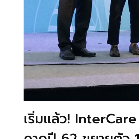
เริ่มแล้ว! InterCare
คาดปี 62 ขยายตัว