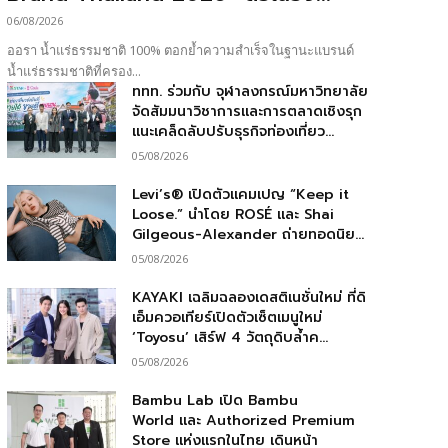
06/08/2026
ออรา น้ำแร่ธรรมชาติ 100% ตอกย้ำความสำเร็จในฐานะแบรนด์
น้ำแร่ธรรมชาติที่ครอง...
ททท. ร่วมกับ จุฬาลงกรณ์มหาวิทยาลัย
จัดสัมมนาวิชาการและการตลาดเชิงรุก
แนะเคล็ดลับปรับธุรกิจท่องเที่ยว...
05/08/2026
Levi’s® เปิดตัวแคมเปญ “Keep it
Loose.” นำโดย ROSÉ และ Shai
Gilgeous-Alexander ถ่ายทอดนิย...
05/08/2026
KAYAKI เฉลิมฉลองเดสติเนชั่นใหม่ ที่ดิ
เอ็มควอเทียร์เปิดตัวเซ็ตเมนูใหม่
‘Toyosu’ เสิร์ฟ 4 วัตถุดิบล้ำค...
05/08/2026
Bambu Lab เปิด Bambu
World และ Authorized Premium
Store แห่งแรกในไทย เดินหน้า