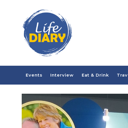
Events
Interview
Eat & Drink
Trav